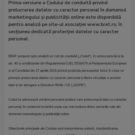
Prima versiune a Codului de conduită privind
prelucrarea datelor cu caracter personal în domeniul
marketingului și publicității online este disponibilă
pentru analiză pe site-ul asociației www.brat.ro, în
secțiunea dedicată protecției datelor cu caracter
personal.
BRAT propune spre analiză un cod de conduită („Codul”), în sensul prevăzut la
art. 40 și următoarele din Regulamentul (UE) 2016/679 al Parlamentului European
și al Consiliului din 27 aprilie 2016 privind protecția persoanelor fizice în ceea ce
privește prelucrarea datelor cu caracter personal și libera circulație a acestor
date și de abrogare a Directivei 95/46 / CE („GDPR”).
Codul se adresează oricărei persoane juridice care prelucrează date cu caracter
personal, în contextul furnizării unuia sau mai multora dintre serviciile sale din
domeniul marketingului și publicității online.
Obiectivele principale ale Codului sunt interpretarea unitară, standardizarea