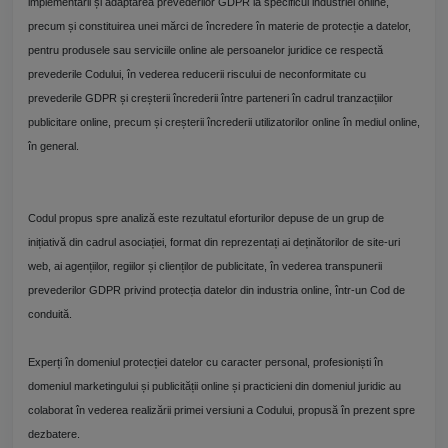
implementării și adaptarea prevederilor GDPR la specificul industriei online,
precum și constituirea unei mărci de încredere în materie de protecție a datelor,
pentru produsele sau serviciile online ale persoanelor juridice ce respectă
prevederile Codului, în vederea reducerii riscului de neconformitate cu
prevederile GDPR și creșterii încrederii între parteneri în cadrul tranzacțiilor
publicitare online, precum și creșterii încrederii utilizatorilor online în mediul online,
în general.
Codul propus spre analiză este rezultatul eforturilor depuse de un grup de
inițiativă din cadrul asociației, format din reprezentați ai deținătorilor de site-uri
web, ai agențiilor, regiilor și clienților de publicitate, în vederea transpunerii
prevederilor GDPR privind protecția datelor din industria online, într-un Cod de
conduită.
Experți în domeniul protecției datelor cu caracter personal, profesioniști în
domeniul marketingului și publicității online și practicieni din domeniul juridic au
colaborat în vederea realizării primei versiuni a Codului, propusă în prezent spre
dezbatere.