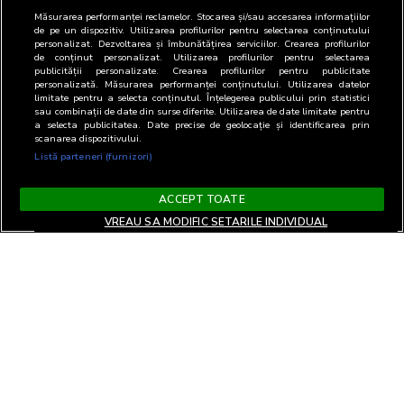
Măsurarea performanței reclamelor. Stocarea și/sau accesarea informațiilor
de pe un dispozitiv. Utilizarea profilurilor pentru selectarea conținutului
personalizat. Dezvoltarea și îmbunătățirea serviciilor. Crearea profilurilor
de conținut personalizat. Utilizarea profilurilor pentru selectarea
publicității personalizate. Crearea profilurilor pentru publicitate
personalizată. Măsurarea performanței conținutului. Utilizarea datelor
limitate pentru a selecta conținutul. Înțelegerea publicului prin statistici
sau combinații de date din surse diferite. Utilizarea de date limitate pentru
a selecta publicitatea. Date precise de geolocație și identificarea prin
scanarea dispozitivului.
Listă parteneri (furnizori)
ACCEPT TOATE
VREAU SA MODIFIC SETARILE INDIVIDUAL
Termeni si Conditii
Confidentialitate si cookies
Contact
Informare GDPR
Modifica setari
EN
confidentialitate