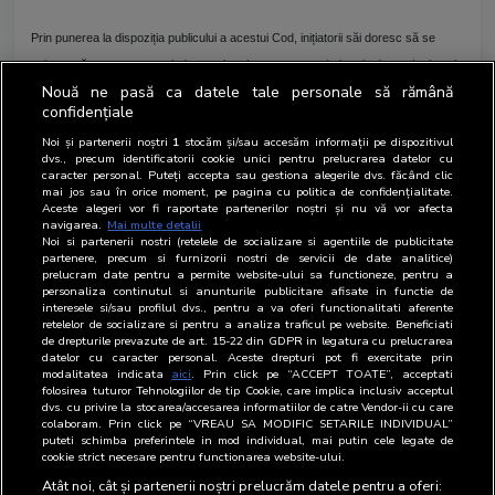
Prin punerea la dispoziția publicului a acestui Cod, inițiatorii săi doresc să se
asigure că acesta va cuprinde temele relevante pentru industria de marketing și
Nouă ne pasă ca datele tale personale să rămână
publicitate online abordate dintr-o perspectivă cât mai amplă, având în vedere
confidențiale
specificul tuturor actorilor implicați în industrie.
Noi și partenerii noștri
1
stocăm și/sau accesăm informații pe dispozitivul
dvs., precum identificatorii cookie unici pentru prelucrarea datelor cu
BRAT dorește ca acest Cod să devină relevant pentru întreaga industrie, și invită
caracter personal. Puteți accepta sau gestiona alegerile dvs. făcând clic
mai jos sau în orice moment, pe pagina cu politica de confidențialitate.
orice entitate implicată în domeniul publicității online, fie deținători de proprietăți
Aceste alegeri vor fi raportate partenerilor noștri și nu vă vor afecta
online, regii, agenții de publicitate, clienți de publicitate, furnizori de tehnologie,
navigarea.
Mai multe detalii
Noi si partenerii nostri (retelele de socializare si agentiile de publicitate
companii de cercetare în domeniul online, asociațiile industriei care operează în
partenere, precum si furnizorii nostri de servicii de date analitice)
prelucram date pentru a permite website-ului sa functioneze, pentru a
domeniu, etc., să contribuie la realizarea acestui Cod.
personaliza continutul si anunturile publicitare afisate in functie de
interesele si/sau profilul dvs., pentru a va oferi functionalitati aferente
retelelor de socializare si pentru a analiza traficul pe website. Beneficiati
Perioada în care Codul va fi în dezbatere publică se încheie la 15 martie 2019.
de drepturile prevazute de art. 15-22 din GDPR in legatura cu prelucrarea
Comentariile și sugestiile pot fi trimise prin e-mail la cod@brat.ro.
datelor cu caracter personal. Aceste drepturi pot fi exercitate prin
modalitatea indicata
aici
. Prin click pe “ACCEPT TOATE”, acceptati
folosirea tuturor Tehnologiilor de tip Cookie, care implica inclusiv acceptul
dvs. cu privire la stocarea/accesarea informatiilor de catre Vendor-ii cu care
Biroul Român de Audit Transmedia este organizația industriei de media și
colaboram. Prin click pe “VREAU SA MODIFIC SETARILE INDIVIDUAL”
publicitate care are ca obiectiv stabilirea de metode și standarde comune privind
puteti schimba preferintele in mod individual, mai putin cele legate de
cookie strict necesare pentru functionarea website-ului.
modul de măsurare al indicatorilor de performanță ai produselor media, fiind
Atât noi, cât și partenerii noștri prelucrăm datele pentru a oferi:
reperul industriei în tranzacționarea publicității.