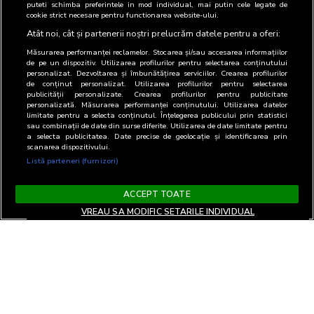
puteti schimba preferintele in mod individual, mai putin cele legate de
cookie strict necesare pentru functionarea website-ului.
Atât noi, cât și partenerii noștri prelucrăm datele pentru a oferi:
Măsurarea performanței reclamelor. Stocarea și/sau accesarea informațiilor
de pe un dispozitiv. Utilizarea profilurilor pentru selectarea conținutului
personalizat. Dezvoltarea și îmbunătățirea serviciilor. Crearea profilurilor
de conținut personalizat. Utilizarea profilurilor pentru selectarea
publicității personalizate. Crearea profilurilor pentru publicitate
personalizată. Măsurarea performanței conținutului. Utilizarea datelor
limitate pentru a selecta conținutul. Înțelegerea publicului prin statistici
sau combinații de date din surse diferite. Utilizarea de date limitate pentru
a selecta publicitatea. Date precise de geolocație și identificarea prin
scanarea dispozitivului.
Listă parteneri (furnizori)
ACCEPT TOATE
VREAU SA MODIFIC SETARILE INDIVIDUAL
Termeni si Conditii
Confidentialitate si cookies