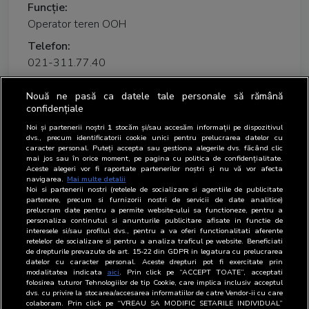
Funcție:
Operator teren OOH
Telefon:
021-311.77.40
Email:
Nouă ne pasă ca datele tale personale să rămână
confidențiale
Scurt CV/prezentare
Noi și partenerii noștri
1
stocăm și/sau accesăm informații pe dispozitivul
dvs., precum identificatorii cookie unici pentru prelucrarea datelor cu
caracter personal. Puteți accepta sau gestiona alegerile dvs. făcând clic
mai jos sau în orice moment, pe pagina cu politica de confidențialitate.
Aceste alegeri vor fi raportate partenerilor noștri și nu vă vor afecta
Absolvent al Facultatii de Jurnalism, Comunicare si
navigarea.
Mai multe detalii
Relatii Publice din cadrul Universitatii "Spiru Haret",
Noi si partenerii nostri (retelele de socializare si agentiile de publicitate
partenere, precum si furnizorii nostri de servicii de date analitice)
promotia 2013.
prelucram date pentru a permite website-ului sa functioneze, pentru a
personaliza continutul si anunturile publicitare afisate in functie de
interesele si/sau profilul dvs., pentru a va oferi functionalitati aferente
Angajat BRAT din Martie 2017 in cadrul
retelelor de socializare si pentru a analiza traficul pe website. Beneficiati
de drepturile prevazute de art. 15-22 din GDPR in legatura cu prelucrarea
departamentului OOH.
datelor cu caracter personal. Aceste drepturi pot fi exercitate prin
modalitatea indicata
aici
. Prin click pe “ACCEPT TOATE”, acceptati
folosirea tuturor Tehnologiilor de tip Cookie, care implica inclusiv acceptul
dvs. cu privire la stocarea/accesarea informatiilor de catre Vendor-ii cu care
colaboram. Prin click pe “VREAU SA MODIFIC SETARILE INDIVIDUAL”