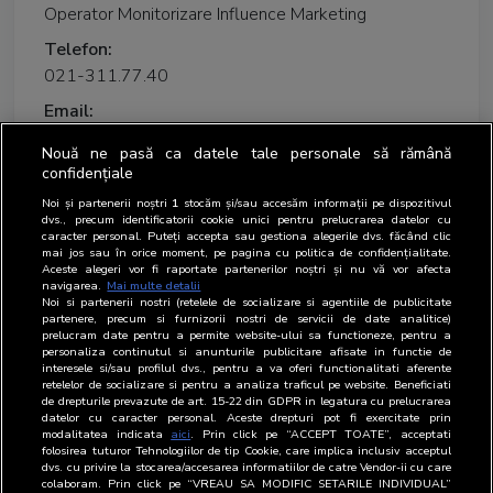
Operator Monitorizare Influence Marketing
Telefon:
021-311.77.40
Email:
Nouă ne pasă ca datele tale personale să rămână
confidențiale
Scurt CV/prezentare
Noi și partenerii noștri
1
stocăm și/sau accesăm informații pe dispozitivul
dvs., precum identificatorii cookie unici pentru prelucrarea datelor cu
caracter personal. Puteți accepta sau gestiona alegerile dvs. făcând clic
Sunt absolvent al Facultatii de Stiinte Economice si
mai jos sau în orice moment, pe pagina cu politica de confidențialitate.
Aceste alegeri vor fi raportate partenerilor noștri și nu vă vor afecta
Gestiunea Afacerilor din cadrul Universitatii Babes-
navigarea.
Mai multe detalii
Bolyai Cluj-Napoca, promotia 2019 - 2022.
Noi si partenerii nostri (retelele de socializare si agentiile de publicitate
partenere, precum si furnizorii nostri de servicii de date analitice)
prelucram date pentru a permite website-ului sa functioneze, pentru a
Activitatea mea in cadrul BRAT a inceput in iulie 2023,
personaliza continutul si anunturile publicitare afisate in functie de
interesele si/sau profilul dvs., pentru a va oferi functionalitati aferente
ca Operator Monitorizare in cadrul Departamentului
retelelor de socializare si pentru a analiza traficul pe website. Beneficiati
de drepturile prevazute de art. 15-22 din GDPR in legatura cu prelucrarea
Influencer Marketing.
datelor cu caracter personal. Aceste drepturi pot fi exercitate prin
modalitatea indicata
aici
. Prin click pe “ACCEPT TOATE”, acceptati
folosirea tuturor Tehnologiilor de tip Cookie, care implica inclusiv acceptul
dvs. cu privire la stocarea/accesarea informatiilor de catre Vendor-ii cu care
colaboram. Prin click pe “VREAU SA MODIFIC SETARILE INDIVIDUAL”