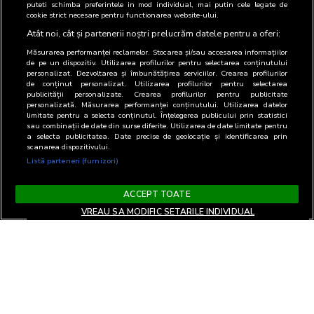
puteti schimba preferintele in mod individual, mai putin cele legate de
cookie strict necesare pentru functionarea website-ului.
Atât noi, cât și partenerii noștri prelucrăm datele pentru a oferi:
Măsurarea performanței reclamelor. Stocarea și/sau accesarea informațiilor
de pe un dispozitiv. Utilizarea profilurilor pentru selectarea conținutului
personalizat. Dezvoltarea și îmbunătățirea serviciilor. Crearea profilurilor
de conținut personalizat. Utilizarea profilurilor pentru selectarea
publicității personalizate. Crearea profilurilor pentru publicitate
personalizată. Măsurarea performanței conținutului. Utilizarea datelor
limitate pentru a selecta conținutul. Înțelegerea publicului prin statistici
sau combinații de date din surse diferite. Utilizarea de date limitate pentru
a selecta publicitatea. Date precise de geolocație și identificarea prin
scanarea dispozitivului.
Listă parteneri (furnizori)
ACCEPT TOATE
VREAU SA MODIFIC SETARILE INDIVIDUAL
Termeni si Conditii
Confidentialitate si cookies