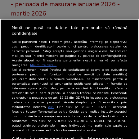
- perioada de masurare ianuarie 2026 -
martie 2026
Nouă ne pasă ca datele tale personale să rămână
Luni, 25 mai, BRAT a publicat cele mai recente
confidențiale
rezultatele SNA FOCUS.
Noi și partenerii noștri
1
stocăm și/sau accesăm informații pe dispozitivul
dvs., precum identificatorii cookie unici pentru prelucrarea datelor cu
caracter personal. Puteți accepta sau gestiona alegerile dvs. făcând clic
mai jos sau în orice moment, pe pagina cu politica de confidențialitate.
Aceste alegeri vor fi raportate partenerilor noștri și nu vă vor afecta
16 martie 2026
navigarea.
Mai multe detalii
Noi si partenerii nostri (retelele de socializare si agentiile de publicitate
16 martie 2026, BRAT a publicat cele
partenere, precum si furnizorii nostri de servicii de date analitice)
prelucram date pentru a permite website-ului sa functioneze, pentru a
mai recente cifre de difuzare ale
personaliza continutul si anunturile publicitare afisate in functie de
interesele si/sau profilul dvs., pentru a va oferi functionalitati aferente
publicatiilor tiparite auditate de BRAT
retelelor de socializare si pentru a analiza traficul pe website. Beneficiati
de drepturile prevazute de art. 15-22 din GDPR in legatura cu prelucrarea
datelor cu caracter personal. Aceste drepturi pot fi exercitate prin
modalitatea indicata
aici
. Prin click pe “ACCEPT TOATE”, acceptati
folosirea tuturor Tehnologiilor de tip Cookie, care implica inclusiv acceptul
Astazi 16 martie, BRAT a publicat cele mai recente
dvs. cu privire la stocarea/accesarea informatiilor de catre Vendor-ii cu care
colaboram. Prin click pe “VREAU SA MODIFIC SETARILE INDIVIDUAL”
cifre de difuzare ale publicațiilor ti [...]
puteti schimba preferintele in mod individual, mai putin cele legate de
cookie strict necesare pentru functionarea website-ului.
Atât noi, cât și partenerii noștri prelucrăm datele pentru a oferi: