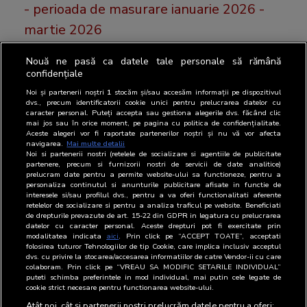
- perioada de masurare ianuarie 2026 -
martie 2026
Nouă ne pasă ca datele tale personale să rămână
Luni, 25 mai, BRAT a publicat cele mai recente
confidențiale
rezultatele SNA FOCUS.
Noi și partenerii noștri
1
stocăm și/sau accesăm informații pe dispozitivul
dvs., precum identificatorii cookie unici pentru prelucrarea datelor cu
caracter personal. Puteți accepta sau gestiona alegerile dvs. făcând clic
mai jos sau în orice moment, pe pagina cu politica de confidențialitate.
Aceste alegeri vor fi raportate partenerilor noștri și nu vă vor afecta
16 martie 2026
navigarea.
Mai multe detalii
Noi si partenerii nostri (retelele de socializare si agentiile de publicitate
16 martie 2026, BRAT a publicat cele
partenere, precum si furnizorii nostri de servicii de date analitice)
prelucram date pentru a permite website-ului sa functioneze, pentru a
mai recente cifre de difuzare ale
personaliza continutul si anunturile publicitare afisate in functie de
interesele si/sau profilul dvs., pentru a va oferi functionalitati aferente
publicatiilor tiparite auditate de BRAT
retelelor de socializare si pentru a analiza traficul pe website. Beneficiati
de drepturile prevazute de art. 15-22 din GDPR in legatura cu prelucrarea
datelor cu caracter personal. Aceste drepturi pot fi exercitate prin
modalitatea indicata
aici
. Prin click pe “ACCEPT TOATE”, acceptati
folosirea tuturor Tehnologiilor de tip Cookie, care implica inclusiv acceptul
Astazi 16 martie, BRAT a publicat cele mai recente
dvs. cu privire la stocarea/accesarea informatiilor de catre Vendor-ii cu care
colaboram. Prin click pe “VREAU SA MODIFIC SETARILE INDIVIDUAL”
cifre de difuzare ale publicațiilor ti [...]
puteti schimba preferintele in mod individual, mai putin cele legate de
cookie strict necesare pentru functionarea website-ului.
Atât noi, cât și partenerii noștri prelucrăm datele pentru a oferi: