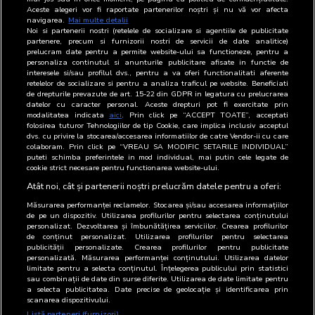
4. incadrarea corecta a spoturilor publicitare dpdv al
Aceste alegeri vor fi raportate partenerilor noștri și nu vă vor afecta
navigarea.
Mai multe detalii
marcii/clientului/produs/etc.
Noi si partenerii nostri (retelele de socializare si agentiile de publicitate
partenere, precum si furnizorii nostri de servicii de date analitice)
prelucram date pentru a permite website-ului sa functioneze, pentru a
Art.2. In cazul in care BRAT va descoperi neconcordante
personaliza continutul si anunturile publicitare afisate in functie de
/ erori de monitorizare pentru datele primite de la
interesele si/sau profilul dvs., pentru a va oferi functionalitati aferente
retelelor de socializare si pentru a analiza traficul pe website. Beneficiati
furnizor, BRAT va aplica prevederile din contractual cu
de drepturile prevazute de art. 15-22 din GDPR in legatura cu prelucrarea
datelor cu caracter personal. Aceste drepturi pot fi exercitate prin
Furnizorul.
modalitatea indicata
aici
. Prin click pe “ACCEPT TOATE”, acceptati
folosirea tuturor Tehnologiilor de tip Cookie, care implica inclusiv acceptul
dvs. cu privire la stocarea/accesarea informatiilor de catre Vendor-ii cu care
Art.3. Periodic BRAT va informa membrii MIP Radio
colaboram. Prin click pe “VREAU SA MODIFIC SETARILE INDIVIDUAL”
asupra respectarii prevederilor metodologice si
puteti schimba preferintele in mod individual, mai putin cele legate de
cookie strict necesare pentru functionarea website-ului.
contractuale de catre Furnizor.
Atât noi, cât și partenerii noștri prelucrăm datele pentru a oferi:
Măsurarea performanței reclamelor. Stocarea și/sau accesarea informațiilor
de pe un dispozitiv. Utilizarea profilurilor pentru selectarea conținutului
personalizat. Dezvoltarea și îmbunătățirea serviciilor. Crearea profilurilor
de conținut personalizat. Utilizarea profilurilor pentru selectarea
publicității personalizate. Crearea profilurilor pentru publicitate
personalizată. Măsurarea performanței conținutului. Utilizarea datelor
limitate pentru a selecta conținutul. Înțelegerea publicului prin statistici
sau combinații de date din surse diferite. Utilizarea de date limitate pentru
a selecta publicitatea. Date precise de geolocație și identificarea prin
scanarea dispozitivului.
Listă parteneri (furnizori)