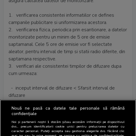
asigura calitatea datelor de monitorizare:
1. verificarea consistentei informatiilor ce defines
campanile publicitare si uniformizarea acestora.
2. verificarea fizica, periodica prin esantionare, a datelor
monitorizate pentru un minim de 5 ore de emisie
saptamanal. Cele 5 ore de emisie vor fi selectate
aleator, pentru interval de timp si statii radio diferite, din
saptamana respective.
3. verificari ale consistentei timpilor de difuzare dupa
cum urmeaza:
- inceput interval de difuzare < Sfarsit interval de
difuzare
- total durata spoturi din calup = durata calup
Nouă ne pasă ca datele tale personale să rămână
- durata spot = format spot (+/- 2s)
confidențiale
- timpul de inceput al final al spotului < timpul de
Noi și partenerii noștri
1
stocăm și/sau accesăm informații pe dispozitivul
incepere a spotului urmator.
dvs., precum identificatorii cookie unici pentru prelucrarea datelor cu
caracter personal. Puteți accepta sau gestiona alegerile dvs. făcând clic
mai jos sau în orice moment, pe pagina cu politica de confidențialitate.