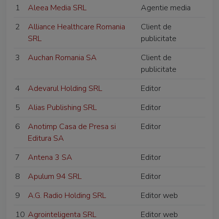
1
Aleea Media SRL
Agentie media
2
Alliance Healthcare Romania
Client de
SRL
publicitate
3
Auchan Romania SA
Client de
publicitate
4
Adevarul Holding SRL
Editor
5
Alias Publishing SRL
Editor
6
Anotimp Casa de Presa si
Editor
Editura SA
7
Antena 3 SA
Editor
8
Apulum 94 SRL
Editor
9
A.G. Radio Holding SRL
Editor web
10
Agrointeligenta SRL
Editor web