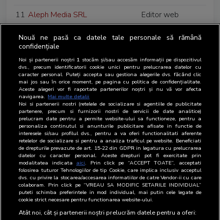
11
Aleph Media SRL
Editor web
12
All Media Company SRL
Editor web
Nouă ne pasă ca datele tale personale să rămână
confidențiale
13
Ana Online Solutions SRL
Editor web
Noi și partenerii noștri
1
stocăm și/sau accesăm informații pe dispozitivul
dvs., precum identificatorii cookie unici pentru prelucrarea datelor cu
14
Ancore Media SRL
Editor web
caracter personal. Puteți accepta sau gestiona alegerile dvs. făcând clic
mai jos sau în orice moment, pe pagina cu politica de confidențialitate.
Aceste alegeri vor fi raportate partenerilor noștri și nu vă vor afecta
15
Antena TV Group SA
Editor web
navigarea.
Mai multe detalii
Noi si partenerii nostri (retelele de socializare si agentiile de publicitate
16
ARC MEDIA PUBLISHING S.R.L
Editor web
partenere, precum si furnizorii nostri de servicii de date analitice)
prelucram date pentru a permite website-ului sa functioneze, pentru a
personaliza continutul si anunturile publicitare afisate in functie de
17
Asociatia Digital Bridge
Editor web
interesele si/sau profilul dvs., pentru a va oferi functionalitati aferente
retelelor de socializare si pentru a analiza traficul pe website. Beneficiati
18
Asociatia Festivalul de Film
Organizator de
de drepturile prevazute de art. 15-22 din GDPR in legatura cu prelucrarea
datelor cu caracter personal. Aceste drepturi pot fi exercitate prin
Transilvania (AFFT)
evenimente
modalitatea indicata
aici
. Prin click pe “ACCEPT TOATE”, acceptati
folosirea tuturor Tehnologiilor de tip Cookie, care implica inclusiv acceptul
dvs. cu privire la stocarea/accesarea informatiilor de catre Vendor-ii cu care
19
ABC Plus Media SA
Radio difuzor
colaboram. Prin click pe “VREAU SA MODIFIC SETARILE INDIVIDUAL”
puteti schimba preferintele in mod individual, mai putin cele legate de
20
ARBOmedia SRL
Regie de
cookie strict necesare pentru functionarea website-ului.
publicitate
Atât noi, cât și partenerii noștri prelucrăm datele pentru a oferi: