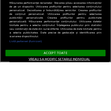
Măsurarea performanței reclamelor. Stocarea și/sau accesarea informațiilor
de pe un dispozitiv. Utilizarea profilurilor pentru selectarea conținutului
personalizat. Dezvoltarea și îmbunătățirea serviciilor. Crearea profilurilor
de conținut personalizat. Utilizarea profilurilor pentru selectarea
publicității personalizate. Crearea profilurilor pentru publicitate
personalizată. Măsurarea performanței conținutului. Utilizarea datelor
limitate pentru a selecta conținutul. Înțelegerea publicului prin statistici
sau combinații de date din surse diferite. Utilizarea de date limitate pentru
a selecta publicitatea. Date precise de geolocație și identificarea prin
scanarea dispozitivului.
Listă parteneri (furnizori)
ACCEPT TOATE
VREAU SA MODIFIC SETARILE INDIVIDUAL
Terms and Conditions
Privacy and cookies
Contact
Informare GDPR
Change privacy settings
RO