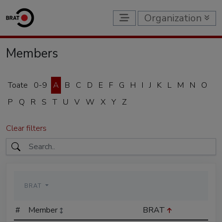
Organization
Members
Toate
0-9
A
B
C
D
E
F
G
H
I
J
K
L
M
N
O
P
Q
R
S
T
U
V
W
X
Y
Z
Clear filters
BRAT
#
Member
BRAT