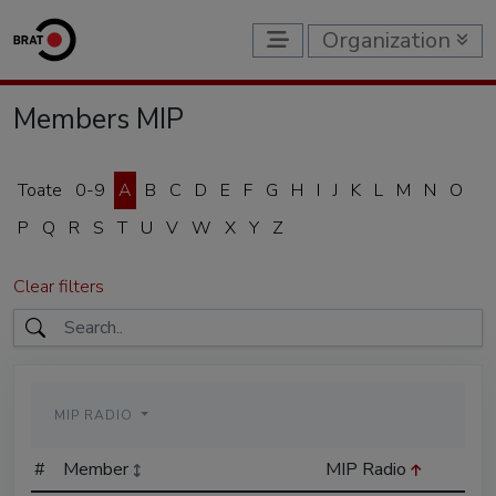
Organization
Members MIP
Toate
0-9
A
B
C
D
E
F
G
H
I
J
K
L
M
N
O
P
Q
R
S
T
U
V
W
X
Y
Z
Clear filters
MIP RADIO
#
Member
MIP Radio