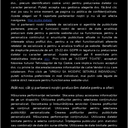
11
Antena 3 SA
-
dvs., precum identificatorii cookie unici pentru prelucrarea datelor cu
caracter personal. Puteți accepta sau gestiona alegerile dvs. făcând clic
mai jos sau în orice moment, pe pagina cu politica de confidențialitate.
12
Antena TV Group SA
-
Aceste alegeri vor fi raportate partenerilor noștri și nu vă vor afecta
navigarea.
Mai multe detalii
13
Apulum 94 SRL
-
Noi si partenerii nostri (retelele de socializare si agentiile de publicitate
partenere, precum si furnizorii nostri de servicii de date analitice)
prelucram date pentru a permite website-ului sa functioneze, pentru a
14
ARC MEDIA PUBLISHING S.R.L
-
personaliza continutul si anunturile publicitare afisate in functie de
interesele si/sau profilul dvs., pentru a va oferi functionalitati aferente
15
Asociatia Digital Bridge
-
retelelor de socializare si pentru a analiza traficul pe website. Beneficiati
de drepturile prevazute de art. 15-22 din GDPR in legatura cu prelucrarea
datelor cu caracter personal. Aceste drepturi pot fi exercitate prin
16
A.G. Radio Holding SRL
Radio difuzor
modalitatea indicata
aici
. Prin click pe “ACCEPT TOATE”, acceptati
folosirea tuturor Tehnologiilor de tip Cookie, care implica inclusiv acceptul
dvs. cu privire la stocarea/accesarea informatiilor de catre Vendor-ii cu care
17
ABC Plus Media SA
Radio difuzor
colaboram. Prin click pe “VREAU SA MODIFIC SETARILE INDIVIDUAL”
puteti schimba preferintele in mod individual, mai putin cele legate de
18
ARBOmedia SRL
Regie de
cookie strict necesare pentru functionarea website-ului.
publicitate
Atât noi, cât și partenerii noștri prelucrăm datele pentru a oferi:
Măsurarea performanței reclamelor. Stocarea și/sau accesarea informațiilor
de pe un dispozitiv. Utilizarea profilurilor pentru selectarea conținutului
personalizat. Dezvoltarea și îmbunătățirea serviciilor. Crearea profilurilor
de conținut personalizat. Utilizarea profilurilor pentru selectarea
publicității personalizate. Crearea profilurilor pentru publicitate
personalizată. Măsurarea performanței conținutului. Utilizarea datelor
limitate pentru a selecta conținutul. Înțelegerea publicului prin statistici
sau combinații de date din surse diferite. Utilizarea de date limitate pentru