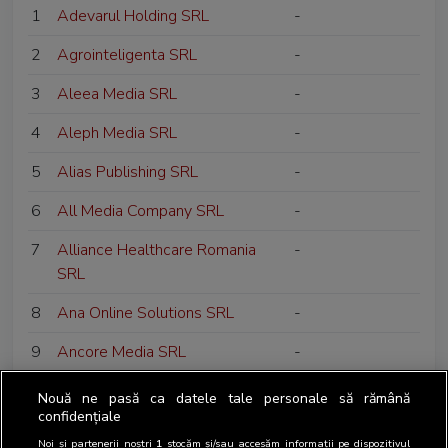
1
Adevarul Holding SRL
-
2
Agrointeligenta SRL
-
3
Aleea Media SRL
-
4
Aleph Media SRL
-
5
Alias Publishing SRL
-
6
All Media Company SRL
-
7
Alliance Healthcare Romania
-
SRL
8
Ana Online Solutions SRL
-
9
Ancore Media SRL
-
10
Anotimp Casa de Presa si
-
Nouă ne pasă ca datele tale personale să rămână
Editura SA
confidențiale
Noi și partenerii noștri
1
stocăm și/sau accesăm informații pe dispozitivul