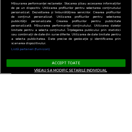
Măsurarea performanței reclamelor. Stocarea și/sau accesarea informațiilor
de pe un dispozitiv. Utilizarea profilurilor pentru selectarea conținutului
personalizat. Dezvoltarea și îmbunătățirea serviciilor. Crearea profilurilor
de conținut personalizat. Utilizarea profilurilor pentru selectarea
publicității personalizate. Crearea profilurilor pentru publicitate
personalizată. Măsurarea performanței conținutului. Utilizarea datelor
limitate pentru a selecta conținutul. Înțelegerea publicului prin statistici
sau combinații de date din surse diferite. Utilizarea de date limitate pentru
a selecta publicitatea. Date precise de geolocație și identificarea prin
scanarea dispozitivului.
Listă parteneri (furnizori)
ACCEPT TOATE
VREAU SA MODIFIC SETARILE INDIVIDUAL
Terms and Conditions
Privacy and cookies
Contact
Informare GDPR
Change privacy settings
RO