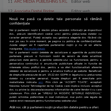
11
ARC MEDIA PUBLISHING S.R.L
Editor web
12
Asociatia Digital Bridge
Editor web
Nouă ne pasă ca datele tale personale să rămână
13
Adevarul Holding SRL
Editor
confidențiale
14
Alias Publishing SRL
Editor
Noi și partenerii noștri
1
stocăm și/sau accesăm informații pe dispozitivul
dvs., precum identificatorii cookie unici pentru prelucrarea datelor cu
caracter personal. Puteți accepta sau gestiona alegerile dvs. făcând clic
15
Anotimp Casa de Presa si
Editor
mai jos sau în orice moment, pe pagina cu politica de confidențialitate.
Aceste alegeri vor fi raportate partenerilor noștri și nu vă vor afecta
Editura SA
navigarea.
Mai multe detalii
Noi si partenerii nostri (retelele de socializare si agentiile de publicitate
16
Antena 3 SA
Editor
partenere, precum si furnizorii nostri de servicii de date analitice)
prelucram date pentru a permite website-ului sa functioneze, pentru a
personaliza continutul si anunturile publicitare afisate in functie de
17
Apulum 94 SRL
Editor
interesele si/sau profilul dvs., pentru a va oferi functionalitati aferente
retelelor de socializare si pentru a analiza traficul pe website. Beneficiati
18
Alliance Healthcare Romania
Client de
de drepturile prevazute de art. 15-22 din GDPR in legatura cu prelucrarea
datelor cu caracter personal. Aceste drepturi pot fi exercitate prin
SRL
publicitate
modalitatea indicata
aici
. Prin click pe “ACCEPT TOATE”, acceptati
folosirea tuturor Tehnologiilor de tip Cookie, care implica inclusiv acceptul
dvs. cu privire la stocarea/accesarea informatiilor de catre Vendor-ii cu care
19
Auchan Romania SA
Client de
colaboram. Prin click pe “VREAU SA MODIFIC SETARILE INDIVIDUAL”
publicitate
puteti schimba preferintele in mod individual, mai putin cele legate de
cookie strict necesare pentru functionarea website-ului.
20
Aleea Media SRL
Agentie media
Atât noi, cât și partenerii noștri prelucrăm datele pentru a oferi: