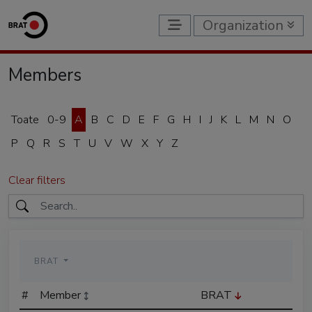
Organization
Members
Toate
0-9
A
B
C
D
E
F
G
H
I
J
K
L
M
N
O
P
Q
R
S
T
U
V
W
X
Y
Z
Clear filters
BRAT
#
Member
BRAT