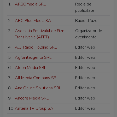
1
ARBOmedia SRL
Regie de
publicitate
2
ABC Plus Media SA
Radio difuzor
3
Asociatia Festivalul de Film
Organizator de
Transilvania (AFFT)
evenimente
4
A.G. Radio Holding SRL
Editor web
5
Agrointeligenta SRL
Editor web
6
Aleph Media SRL
Editor web
7
All Media Company SRL
Editor web
8
Ana Online Solutions SRL
Editor web
9
Ancore Media SRL
Editor web
10
Antena TV Group SA
Editor web