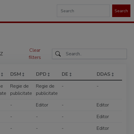
Search
Clear
Z
filters
O
DSM
DPD
DE
DDAS
de
Regie de
Regie de
-
-
tate
publicitate
publicitate
-
Editor
-
Editor
-
-
-
Editor
-
-
-
Editor