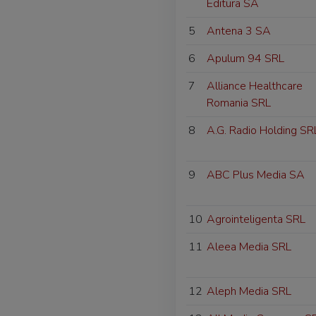
Editura SA
5
Antena 3 SA
6
Apulum 94 SRL
7
Alliance Healthcare
Romania SRL
8
A.G. Radio Holding SR
9
ABC Plus Media SA
10
Agrointeligenta SRL
11
Aleea Media SRL
12
Aleph Media SRL