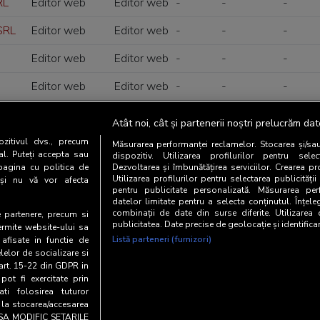
RL
Editor web
Editor web
-
-
-
SRL
Editor web
Editor web
-
-
-
Editor web
Editor web
-
-
-
Editor web
Editor web
-
-
-
ING
Editor web
Editor web
-
-
-
Atât noi, cât și partenerii noștri prelucrăm dat
zitivul dvs., precum
Măsurarea performanței reclamelor. Stocarea și/sa
al. Puteți accepta sau
dispozitiv. Utilizarea profilurilor pentru selec
ge
Editor web
Editor web
-
-
-
pagina cu politica de
Dezvoltarea și îmbunătățirea serviciilor. Crearea pr
Utilizarea profilurilor pentru selectarea publicității
i și nu vă vor afecta
e Film
Organizator de
-
-
-
-
pentru publicitate personalizată. Măsurarea perf
datelor limitate pentru a selecta conținutul. Înțele
evenimente
combinații de date din surse diferite. Utilizarea
te partenere, precum si
publicitatea. Date precise de geolocație și identifica
ermite website-ului sa
Client de
-
-
-
-
Listă parteneri (furnizori)
 afisate in functie de
publicitate
elelor de socializare si
 art. 15-22 din GDPR in
pot fi exercitate prin
i folosirea tuturor
e la stocarea/accesarea
AU SA MODIFIC SETARILE