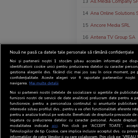
13
All Media Company S
14
Ana Online Solutions 
15
Ancore Media SRL
16
Antena TV Group SA
17
ARC MEDIA PUBLISH
Nouă ne pasă ca datele tale personale să rămână confidențiale
S.R.L
Noi și partenerii noștri
1
stocăm și/sau accesăm informații pe dispo
identificatorii cookie unici pentru prelucrarea datelor cu caracter person
18
Asociatia Digital Brid
gestiona alegerile dvs. făcând clic mai jos sau în orice moment, pe 
confidențialitate. Aceste alegeri vor fi raportate partenerilor noștr
19
Asociatia Festivalul d
navigarea.
Mai multe detalii
Transilvania (AFFT)
Noi si partenerii nostri (retelele de socializare si agentiile de publicita
furnizorii nostri de servicii de date analitice) prelucram date pentru a p
20
Auchan Romania SA
functioneze, pentru a personaliza continutul si anunturile publicitare
interesele si/sau profilul dvs., pentru a va oferi functionalitati aferente ret
pentru a analiza traficul pe website. Beneficiati de drepturile prevazute de
legatura cu prelucrarea datelor cu caracter personal. Aceste drepturi 
modalitatea indicata
aici
. Prin click pe “ACCEPT TOATE”, acceptat
Tehnologiilor de tip Cookie, care implica inclusiv acceptul dvs. cu privir
informatiilor de catre Vendor-ii cu care colaboram. Prin click pe “VRE