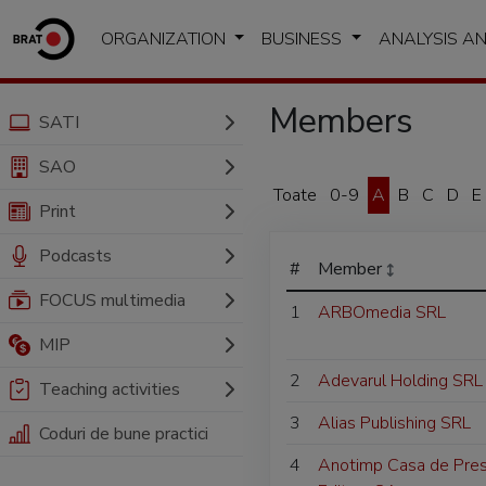
ORGANIZATION
BUSINESS
ANALYSIS A
Members
SATI
SAO
Toate
0-9
A
B
C
D
E
Print
Podcasts
#
Member
FOCUS multimedia
1
ARBOmedia SRL
MIP
2
Adevarul Holding SRL
Teaching activities
3
Alias Publishing SRL
Coduri de bune practici
4
Anotimp Casa de Pres