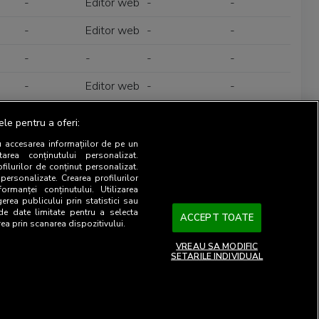
-
Editor web
-
-
-
Editor web
-
-
-
-
-
-
-
Editor web
-
-
-
-
-
-
ele pentru a oferi:
u accesarea informațiilor de pe un
tarea conținutului personalizat.
-
-
-
-
ofilurilor de conținut personalizat.
 personalizate. Crearea profilurilor
-
-
Organizator de
-
ormanței conținutului. Utilizarea
gerea publicului prin statistici sau
evenimente
 de date limitate pentru a selecta
ACCEPT TOATE
rea prin scanarea dispozitivului.
-
-
-
Client de
VREAU SA MODIFIC
publicitate
SETARILE INDIVIDUAL