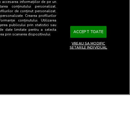
u accesarea informațiilor de pe un
tarea conținutului personalizat.
ofilurilor de conținut personalizat.
 personalizate. Crearea profilurilor
ormanței conținutului. Utilizarea
gerea publicului prin statistici sau
 de date limitate pentru a selecta
ACCEPT TOATE
rea prin scanarea dispozitivului.
VREAU SA MODIFIC
SETARILE INDIVIDUAL
26