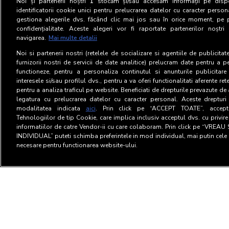
Noi și partenerii noștri
1
stocăm și/sau accesăm informații pe dispo
identificatorii cookie unici pentru prelucrarea datelor cu caracter person
gestiona alegerile dvs. făcând clic mai jos sau în orice moment, pe 
confidențialitate. Aceste alegeri vor fi raportate partenerilor noștr
navigarea.
Mai multe detalii
Noi si partenerii nostri (retelele de socializare si agentiile de publicita
furnizorii nostri de servicii de date analitice) prelucram date pentru a p
functioneze, pentru a personaliza continutul si anunturile publicitare
interesele si/sau profilul dvs., pentru a va oferi functionalitati aferente ret
pentru a analiza traficul pe website. Beneficiati de drepturile prevazute de
legatura cu prelucrarea datelor cu caracter personal. Aceste drepturi 
modalitatea indicata
aici
. Prin click pe “ACCEPT TOATE”, acceptat
Tehnologiilor de tip Cookie, care implica inclusiv acceptul dvs. cu privir
informatiilor de catre Vendor-ii cu care colaboram. Prin click pe “VRE
INDIVIDUAL” puteti schimba preferintele in mod individual, mai putin cele 
necesare pentru functionarea website-ului.
Terms and Conditions
Privac