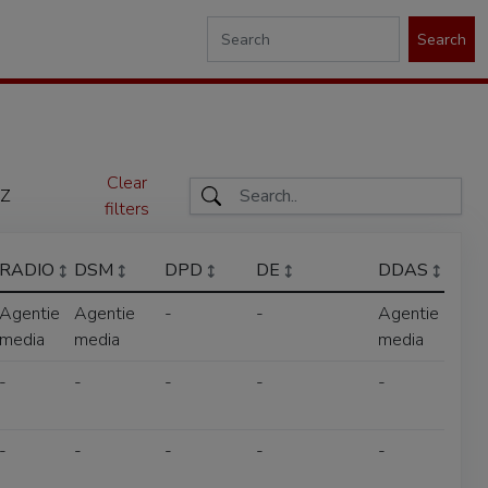
Search
Clear
Z
filters
RADIO
DSM
DPD
DE
DDAS
Agentie
Agentie
-
-
Agentie
media
media
media
-
-
-
-
-
-
-
-
-
-