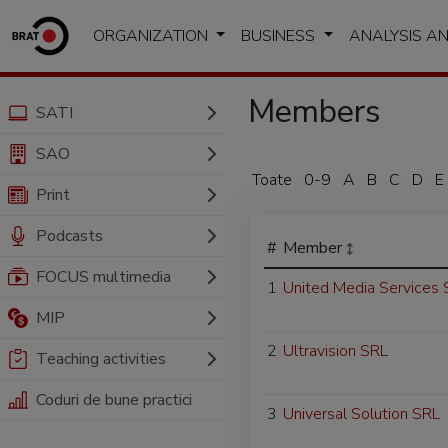
ORGANIZATION
BUSINESS
ANALYSIS A
Members
SATI
SAO
Toate
0-9
A
B
C
D
E
Print
Podcasts
#
Member
FOCUS multimedia
1
United Media Services
MIP
2
Ultravision SRL
Teaching activities
Coduri de bune practici
3
Universal Solution SRL