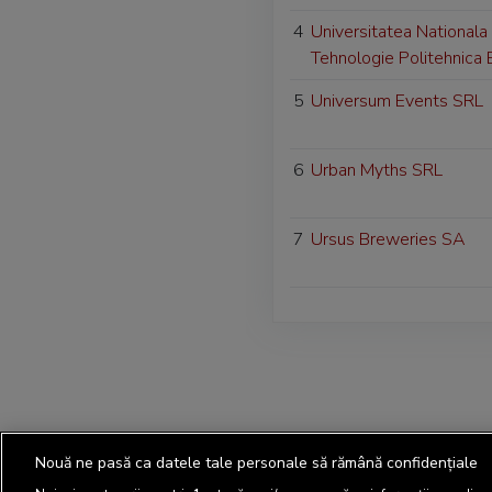
4
Universitatea Nationala 
Tehnologie Politehnica 
5
Universum Events SRL
6
Urban Myths SRL
7
Ursus Breweries SA
Nouă ne pasă ca datele tale personale să rămână confidențiale