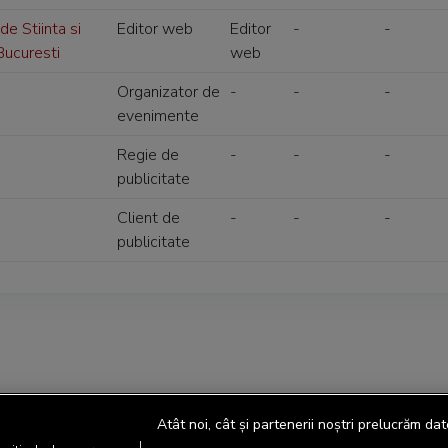
de Stiinta si
Editor web
Editor
-
-
Bucuresti
web
Organizator de
-
-
-
evenimente
Regie de
-
-
-
publicitate
Client de
-
-
-
publicitate
Atât noi, cât și partenerii noștri prelucrăm dat