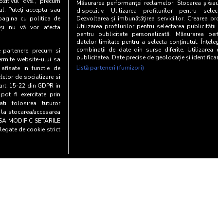
zitivul dvs., precum
Măsurarea performanței reclamelor. Stocarea și/sa
al. Puteți accepta sau
dispozitiv. Utilizarea profilurilor pentru selec
pagina cu politica de
Dezvoltarea și îmbunătățirea serviciilor. Crearea pr
Utilizarea profilurilor pentru selectarea publicității
i și nu vă vor afecta
pentru publicitate personalizată. Măsurarea perf
datelor limitate pentru a selecta conținutul. Înțele
combinații de date din surse diferite. Utilizarea
te partenere, precum si
publicitatea. Date precise de geolocație și identifica
ermite website-ului sa
Listă parteneri (furnizori)
 afisate in functie de
elelor de socializare si
 art. 15-22 din GDPR in
pot fi exercitate prin
i folosirea tuturor
e la stocarea/accesarea
AU SA MODIFIC SETARILE
legate de cookie strict
Copyright© 20
y and cookies