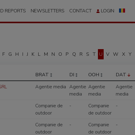
ND REPORTS
NEWSLETTERS
CONTACT
LOGIN
F
G
H
I
J
K
L
M
N
O
P
Q
R
S
T
U
V
W
X
Y
BRAT
DI
OOH
DAT
 SRL
Agentie media
Agentie
Agentie
Agentie
media
media
media
Companie de
-
Companie
-
outdoor
de outdoor
Companie de
-
Companie
-
outdoor
de outdoor