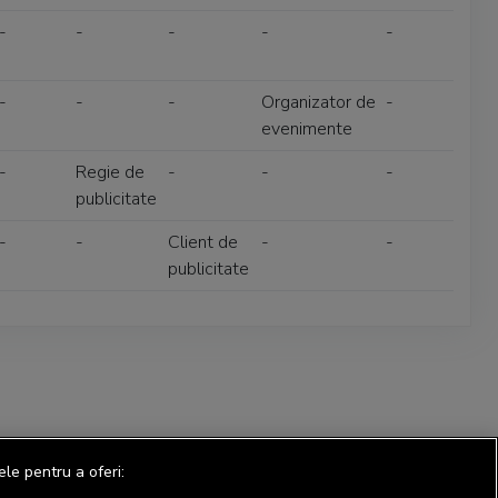
-
-
-
-
-
-
-
-
Organizator de
-
evenimente
-
Regie de
-
-
-
publicitate
-
-
Client de
-
-
publicitate
ele pentru a oferi: