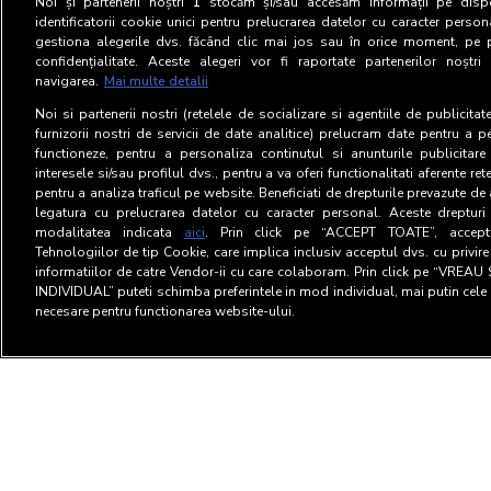
Noi și partenerii noștri
1
stocăm și/sau accesăm informații pe dispo
identificatorii cookie unici pentru prelucrarea datelor cu caracter person
gestiona alegerile dvs. făcând clic mai jos sau în orice moment, pe 
confidențialitate. Aceste alegeri vor fi raportate partenerilor noștr
navigarea.
Mai multe detalii
Noi si partenerii nostri (retelele de socializare si agentiile de publicita
furnizorii nostri de servicii de date analitice) prelucram date pentru a p
functioneze, pentru a personaliza continutul si anunturile publicitare
interesele si/sau profilul dvs., pentru a va oferi functionalitati aferente ret
pentru a analiza traficul pe website. Beneficiati de drepturile prevazute de
legatura cu prelucrarea datelor cu caracter personal. Aceste drepturi 
modalitatea indicata
aici
. Prin click pe “ACCEPT TOATE”, acceptat
Tehnologiilor de tip Cookie, care implica inclusiv acceptul dvs. cu privir
informatiilor de catre Vendor-ii cu care colaboram. Prin click pe “VRE
INDIVIDUAL” puteti schimba preferintele in mod individual, mai putin cele 
necesare pentru functionarea website-ului.
Terms and Conditions
Privac