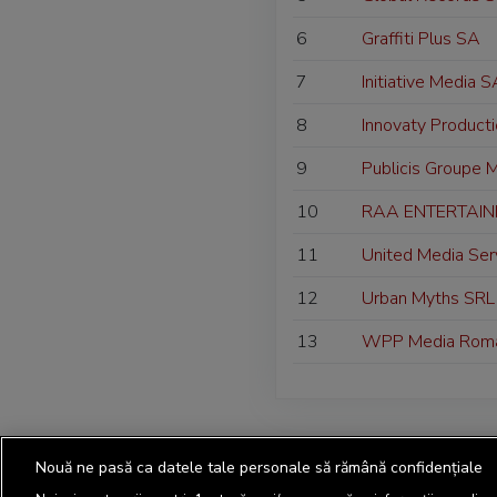
6
Graffiti Plus SA
7
Initiative Media 
8
Innovaty Product
9
Publicis Groupe 
10
RAA ENTERTAIN
11
United Media Ser
12
Urban Myths SRL
13
WPP Media Roman
Nouă ne pasă ca datele tale personale să rămână confidențiale