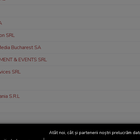
SA
ion SRL
Media Bucharest SA
MENT & EVENTS SRL
vices SRL
ia S.R.L
Atât noi, cât și partenerii noștri prelucrăm dat