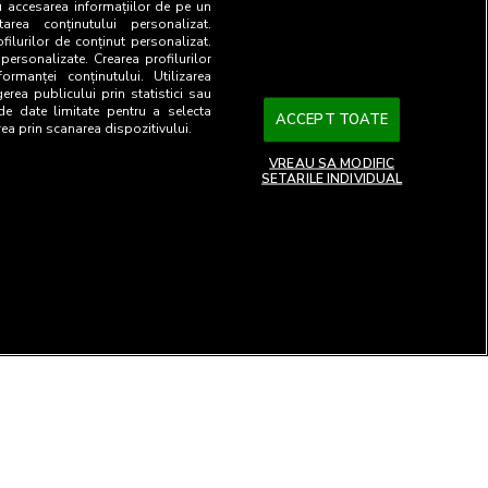
u accesarea informațiilor de pe un
tarea conținutului personalizat.
ofilurilor de conținut personalizat.
 personalizate. Crearea profilurilor
ormanței conținutului. Utilizarea
gerea publicului prin statistici sau
 de date limitate pentru a selecta
ACCEPT TOATE
rea prin scanarea dispozitivului.
VREAU SA MODIFIC
SETARILE INDIVIDUAL
26