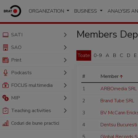
ORGANIZATION
BUSINESS
ANALYSIS A
Members Depa
SATI
SAO
Toate
0-9
A
B
C
D
E
Print
Podcasts
#
Member
FOCUS multimedia
1
ARBOmedia SRL
MIP
2
Brand Tube SRL
Teaching activities
3
BV McCann Erick
Coduri de bune practici
4
Dentsu Bucuresti
5
Global Records 