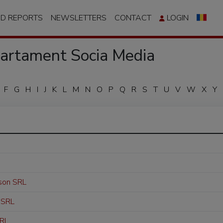
ND REPORTS
NEWSLETTERS
CONTACT
LOGIN
rtament Socia Media
F
G
H
I
J
K
L
M
N
O
P
Q
R
S
T
U
V
W
X
Y
son SRL
 SRL
SRL