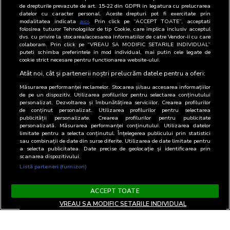
40
Viata Libera SRL
Editor
-
de drepturile prevazute de art. 15-22 din GDPR in legatura cu prelucrarea
datelor cu caracter personal. Aceste drepturi pot fi exercitate prin
modalitatea indicata
aici
. Prin click pe “ACCEPT TOATE”, acceptati
41
Vodafone Romania
Client de
-
folosirea tuturor Tehnologiilor de tip Cookie, care implica inclusiv acceptul
dvs. cu privire la stocarea/accesarea informatiilor de catre Vendor-ii cu care
SA
publicitate
colaboram. Prin click pe “VREAU SA MODIFIC SETARILE INDIVIDUAL”
puteti schimba preferintele in mod individual, mai putin cele legate de
42
Wavemaker
Agentie media
-
cookie strict necesare pentru functionarea website-ului.
Romania SRL
Atât noi, cât și partenerii noștri prelucrăm datele pentru a oferi:
Măsurarea performanței reclamelor. Stocarea și/sau accesarea informațiilor
de pe un dispozitiv. Utilizarea profilurilor pentru selectarea conținutului
personalizat. Dezvoltarea și îmbunătățirea serviciilor. Crearea profilurilor
de conținut personalizat. Utilizarea profilurilor pentru selectarea
publicității personalizate. Crearea profilurilor pentru publicitate
personalizată. Măsurarea performanței conținutului. Utilizarea datelor
limitate pentru a selecta conținutul. Înțelegerea publicului prin statistici
sau combinații de date din surse diferite. Utilizarea de date limitate pentru
a selecta publicitatea. Date precise de geolocație și identificarea prin
scanarea dispozitivului.
Listă parteneri (furnizori)
ACCEPT TOATE
VREAU SA MODIFIC SETARILE INDIVIDUAL