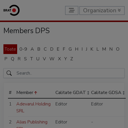
Organization
Members DPS
Toate
0-9
A
B
C
D
E
F
G
H
I
J
K
L
M
N
O
P
Q
R
S
T
U
V
W
X
Y
Z
#
Member
Calitate GDAT
Calitate GDSA
1
Adevarul Holding
Editor
Editor
SRL
2
Alias Publishing
Editor
-