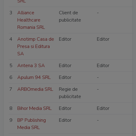
SRL
3
Alliance
Client de
-
Healthcare
publicitate
Romania SRL
4
Anotimp Casa de
Editor
Editor
Presa si Editura
SA
5
Antena 3 SA
Editor
Editor
6
Apulum 94 SRL
Editor
-
7
ARBOmedia SRL
Regie de
-
publicitate
8
Bihor Media SRL
Editor
Editor
9
BP Publishing
Editor
-
Media SRL