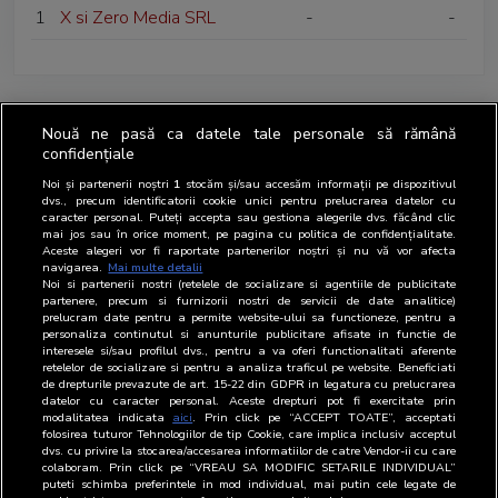
1
X si Zero Media SRL
-
-
Nouă ne pasă ca datele tale personale să rămână
confidențiale
Noi și partenerii noștri
1
stocăm și/sau accesăm informații pe dispozitivul
dvs., precum identificatorii cookie unici pentru prelucrarea datelor cu
caracter personal. Puteți accepta sau gestiona alegerile dvs. făcând clic
mai jos sau în orice moment, pe pagina cu politica de confidențialitate.
Aceste alegeri vor fi raportate partenerilor noștri și nu vă vor afecta
navigarea.
Mai multe detalii
Noi si partenerii nostri (retelele de socializare si agentiile de publicitate
partenere, precum si furnizorii nostri de servicii de date analitice)
prelucram date pentru a permite website-ului sa functioneze, pentru a
personaliza continutul si anunturile publicitare afisate in functie de
interesele si/sau profilul dvs., pentru a va oferi functionalitati aferente
retelelor de socializare si pentru a analiza traficul pe website. Beneficiati
de drepturile prevazute de art. 15-22 din GDPR in legatura cu prelucrarea
datelor cu caracter personal. Aceste drepturi pot fi exercitate prin
modalitatea indicata
aici
. Prin click pe “ACCEPT TOATE”, acceptati
folosirea tuturor Tehnologiilor de tip Cookie, care implica inclusiv acceptul
dvs. cu privire la stocarea/accesarea informatiilor de catre Vendor-ii cu care
colaboram. Prin click pe “VREAU SA MODIFIC SETARILE INDIVIDUAL”
puteti schimba preferintele in mod individual, mai putin cele legate de