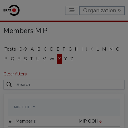
Organization
Members MIP
Toate
0-9
A
B
C
D
E
F
G
H
I
J
K
L
M
N
O
P
Q
R
S
T
U
V
W
X
Y
Z
Clear filters
MIP OOH
#
Member
MIP OOH