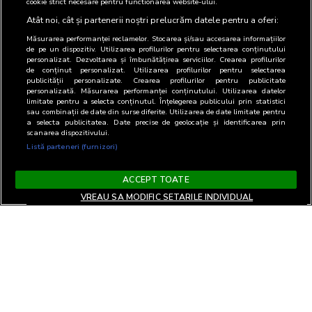
cookie strict necesare pentru functionarea website-ului.
Atât noi, cât și partenerii noștri prelucrăm datele pentru a oferi:
Măsurarea performanței reclamelor. Stocarea și/sau accesarea informațiilor
de pe un dispozitiv. Utilizarea profilurilor pentru selectarea conținutului
personalizat. Dezvoltarea și îmbunătățirea serviciilor. Crearea profilurilor
de conținut personalizat. Utilizarea profilurilor pentru selectarea
publicității personalizate. Crearea profilurilor pentru publicitate
personalizată. Măsurarea performanței conținutului. Utilizarea datelor
limitate pentru a selecta conținutul. Înțelegerea publicului prin statistici
sau combinații de date din surse diferite. Utilizarea de date limitate pentru
a selecta publicitatea. Date precise de geolocație și identificarea prin
scanarea dispozitivului.
Listă parteneri (furnizori)
ACCEPT TOATE
VREAU SA MODIFIC SETARILE INDIVIDUAL
Terms and Conditions
Privacy and cookies
Contact
Informare GDPR