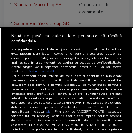
1
Standard Marketing SRL
Organizator de
evenimente
2
Sanatatea Press Group SRL
-
3
Seaview Advertising SRL
-
Nouă ne pasă ca datele tale personale să rămână
confidențiale
4
Societatea Romana de
-
Noi și partenerii noștri
1
stocăm și/sau accesăm informații pe dispozitivul
Radiodifuziune
dvs., precum identificatorii cookie unici pentru prelucrarea datelor cu
caracter personal. Puteți accepta sau gestiona alegerile dvs. făcând clic
mai jos sau în orice moment, pe pagina cu politica de confidențialitate.
5
Societatea Romana de
-
Aceste alegeri vor fi raportate partenerilor noștri și nu vă vor afecta
Televiziune
navigarea.
Mai multe detalii
Noi si partenerii nostri (retelele de socializare si agentiile de publicitate
partenere, precum si furnizorii nostri de servicii de date analitice)
6
Soma Social SRL
-
prelucram date pentru a permite website-ului sa functioneze, pentru a
personaliza continutul si anunturile publicitare afisate in functie de
interesele si/sau profilul dvs., pentru a va oferi functionalitati aferente
7
Spot Agency SRL
-
retelelor de socializare si pentru a analiza traficul pe website. Beneficiati
de drepturile prevazute de art. 15-22 din GDPR in legatura cu prelucrarea
8
Stil Media SRL
-
datelor cu caracter personal. Aceste drepturi pot fi exercitate prin
modalitatea indicata
aici
. Prin click pe “ACCEPT TOATE”, acceptati
folosirea tuturor Tehnologiilor de tip Cookie, care implica inclusiv acceptul
dvs. cu privire la stocarea/accesarea informatiilor de catre Vendor-ii cu care
colaboram. Prin click pe “VREAU SA MODIFIC SETARILE INDIVIDUAL”
puteti schimba preferintele in mod individual, mai putin cele legate de