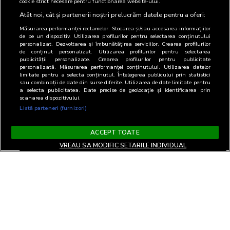
cookie strict necesare pentru functionarea website-ului.
Atât noi, cât și partenerii noștri prelucrăm datele pentru a oferi:
Măsurarea performanței reclamelor. Stocarea și/sau accesarea informațiilor
de pe un dispozitiv. Utilizarea profilurilor pentru selectarea conținutului
personalizat. Dezvoltarea și îmbunătățirea serviciilor. Crearea profilurilor
de conținut personalizat. Utilizarea profilurilor pentru selectarea
publicității personalizate. Crearea profilurilor pentru publicitate
personalizată. Măsurarea performanței conținutului. Utilizarea datelor
limitate pentru a selecta conținutul. Înțelegerea publicului prin statistici
sau combinații de date din surse diferite. Utilizarea de date limitate pentru
a selecta publicitatea. Date precise de geolocație și identificarea prin
scanarea dispozitivului.
Listă parteneri (furnizori)
ACCEPT TOATE
VREAU SA MODIFIC SETARILE INDIVIDUAL
Terms and Conditions
Privacy and cookies
Contact
Informare GDPR