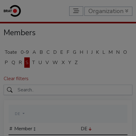
Organization
Members
Toate
0-9
A
B
C
D
E
F
G
H
I
J
K
L
M
N
O
P
Q
R
S
T
U
V
W
X
Y
Z
Clear filters
DE
#
Member
DE