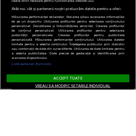
cookie strict necesare pentru functionarea website-ului.
Atât noi, cât și partenerii noștri prelucrăm datele pentru a oferi:
Măsurarea performanței reclamelor. Stocarea și/sau accesarea informațiilor
de pe un dispozitiv. Utilizarea profilurilor pentru selectarea conținutului
personalizat. Dezvoltarea și îmbunătățirea serviciilor. Crearea profilurilor
de conținut personalizat. Utilizarea profilurilor pentru selectarea
publicității personalizate. Crearea profilurilor pentru publicitate
personalizată. Măsurarea performanței conținutului. Utilizarea datelor
limitate pentru a selecta conținutul. Înțelegerea publicului prin statistici
sau combinații de date din surse diferite. Utilizarea de date limitate pentru
a selecta publicitatea. Date precise de geolocație și identificarea prin
scanarea dispozitivului.
Listă parteneri (furnizori)
ACCEPT TOATE
VREAU SA MODIFIC SETARILE INDIVIDUAL
Terms and Conditions
Privacy and cookies
Contact
Informare GDPR