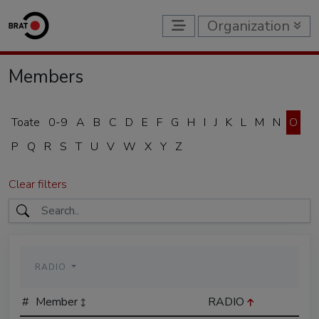
Organization
Members
Toate
0-9
A
B
C
D
E
F
G
H
I
J
K
L
M
N
O
P
Q
R
S
T
U
V
W
X
Y
Z
Clear filters
RADIO
#
Member
RADIO