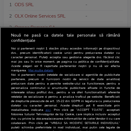
1
ODS SRL
-
2
OLX Online Services SRL
-
3
Orange Romania SA
-
Nouă ne pasă ca datele tale personale să rămână
4
Outsmart Media SRL
-
confidențiale
Noi și partenerii noștri
1
stocăm și/sau accesăm informații pe dispozitivul
5
Omnicom Media Group SRL
Agentie media
dvs., precum identificatorii cookie unici pentru prelucrarea datelor cu
caracter personal. Puteți accepta sau gestiona alegerile dvs. făcând clic
mai jos sau în orice moment, pe pagina cu politica de confidențialitate.
Aceste alegeri vor fi raportate partenerilor noștri și nu vă vor afecta
navigarea.
Mai multe detalii
Noi si partenerii nostri (retelele de socializare si agentiile de publicitate
partenere, precum si furnizorii nostri de servicii de date analitice)
prelucram date pentru a permite website-ului sa functioneze, pentru a
personaliza continutul si anunturile publicitare afisate in functie de
interesele si/sau profilul dvs., pentru a va oferi functionalitati aferente
retelelor de socializare si pentru a analiza traficul pe website. Beneficiati
de drepturile prevazute de art. 15-22 din GDPR in legatura cu prelucrarea
datelor cu caracter personal. Aceste drepturi pot fi exercitate prin
modalitatea indicata
aici
. Prin click pe “ACCEPT TOATE”, acceptati
folosirea tuturor Tehnologiilor de tip Cookie, care implica inclusiv acceptul
dvs. cu privire la stocarea/accesarea informatiilor de catre Vendor-ii cu care
colaboram. Prin click pe “VREAU SA MODIFIC SETARILE INDIVIDUAL”
puteti schimba preferintele in mod individual, mai putin cele legate de