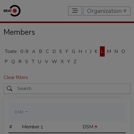
Organization
Members
Toate
0-9
A
B
C
D
E
F
G
H
I
J
K
L
M
N
O
P
Q
R
S
T
U
V
W
X
Y
Z
Clear filters
DSM
#
Member
DSM