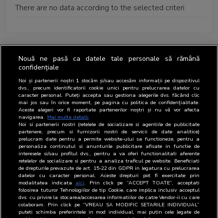
There are no data according to the selected criteri
Nouă ne pasă ca datele tale personale să rămână
confidențiale
Noi și partenerii noștri
1
stocăm și/sau accesăm informații pe dispozitivul
dvs., precum identificatorii cookie unici pentru prelucrarea datelor cu
caracter personal. Puteți accepta sau gestiona alegerile dvs. făcând clic
mai jos sau în orice moment, pe pagina cu politica de confidențialitate.
Aceste alegeri vor fi raportate partenerilor noștri și nu vă vor afecta
navigarea.
Mai multe detalii
Noi si partenerii nostri (retelele de socializare si agentiile de publicitate
partenere, precum si furnizorii nostri de servicii de date analitice)
prelucram date pentru a permite website-ului sa functioneze, pentru a
personaliza continutul si anunturile publicitare afisate in functie de
interesele si/sau profilul dvs., pentru a va oferi functionalitati aferente
retelelor de socializare si pentru a analiza traficul pe website. Beneficiati
de drepturile prevazute de art. 15-22 din GDPR in legatura cu prelucrarea
datelor cu caracter personal. Aceste drepturi pot fi exercitate prin
modalitatea indicata
aici
. Prin click pe “ACCEPT TOATE”, acceptati
folosirea tuturor Tehnologiilor de tip Cookie, care implica inclusiv acceptul
dvs. cu privire la stocarea/accesarea informatiilor de catre Vendor-ii cu care
colaboram. Prin click pe “VREAU SA MODIFIC SETARILE INDIVIDUAL”
puteti schimba preferintele in mod individual, mai putin cele legate de