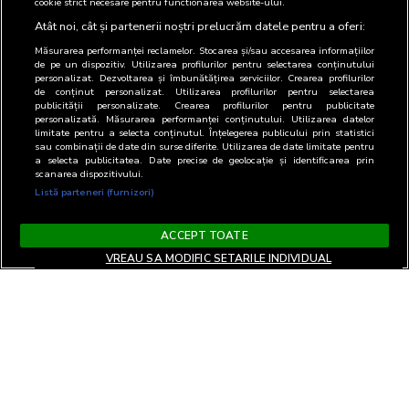
cookie strict necesare pentru functionarea website-ului.
Atât noi, cât și partenerii noștri prelucrăm datele pentru a oferi:
Măsurarea performanței reclamelor. Stocarea și/sau accesarea informațiilor
de pe un dispozitiv. Utilizarea profilurilor pentru selectarea conținutului
personalizat. Dezvoltarea și îmbunătățirea serviciilor. Crearea profilurilor
de conținut personalizat. Utilizarea profilurilor pentru selectarea
publicității personalizate. Crearea profilurilor pentru publicitate
personalizată. Măsurarea performanței conținutului. Utilizarea datelor
limitate pentru a selecta conținutul. Înțelegerea publicului prin statistici
sau combinații de date din surse diferite. Utilizarea de date limitate pentru
a selecta publicitatea. Date precise de geolocație și identificarea prin
scanarea dispozitivului.
Listă parteneri (furnizori)
ACCEPT TOATE
VREAU SA MODIFIC SETARILE INDIVIDUAL
Terms and Conditions
Privacy and cookies
Contact
Informare GDPR