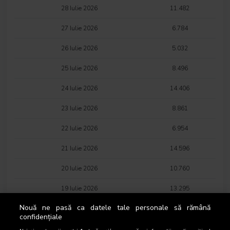
28 Iulie 2026
11.482
27 Iulie 2026
6.784
26 Iulie 2026
5.032
25 Iulie 2026
8.496
24 Iulie 2026
14.406
23 Iulie 2026
8.861
22 Iulie 2026
6.954
21 Iulie 2026
14.596
20 Iulie 2026
10.760
19 Iulie 2026
13.295
Nouă ne pasă ca datele tale personale să rămână
18 Iulie 2026
6.993
confidențiale
17 Iulie 2026
5.158