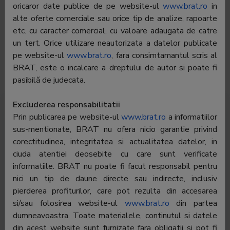
Phone:
-
oricaror date publice de pe website-ul
www.brat.ro
in
alte oferte comerciale sau orice tip de analize, rapoarte
E-mail:
redactie@defapt.ro;catalin.prisacariu@gmail.com
etc. cu caracter comercial, cu valoare adaugata de catre
un tert. Orice utilizare neautorizata a datelor publicate
Regie
ARBOmedia SRL
publicitate:
pe website-ul
www.brat.ro
, fara consimtamantul scris al
BRAT, este o incalcare a dreptului de autor si poate fi
Departament
-
pasibilă de judecata.
publicitate:
Excluderea responsabilitatii
Traffic Romania
Global traffic
Audience
Prin publicarea pe website-ul
www.brat.ro
a informatiilor
sus-mentionate, BRAT nu ofera nicio garantie privind
Audience profile
corectitudinea, integritatea si actualitatea datelor, in
ciuda atentiei deosebite cu care sunt verificate
informatiile. BRAT nu poate fi facut responsabil pentru
To see all the data you must be
logged in
nici un tip de daune directe sau indirecte, inclusiv
pierderea profiturilor, care pot rezulta din accesarea
si/sau folosirea website-ul
www.brat.ro
din partea
dumneavoastra. Toate materialele, continutul si datele
din acest website sunt furnizate fara obligatii si pot fi