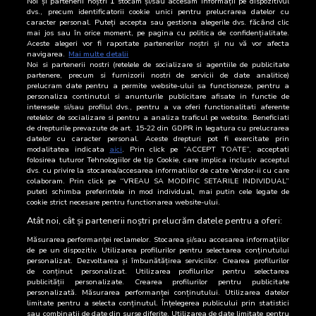
Noi și partenerii noștri
1
stocăm și/sau accesăm informații pe dispozitivul
dvs., precum identificatorii cookie unici pentru prelucrarea datelor cu
caracter personal. Puteți accepta sau gestiona alegerile dvs. făcând clic
16 Iulie 2026
5.180
mai jos sau în orice moment, pe pagina cu politica de confidențialitate.
Aceste alegeri vor fi raportate partenerilor noștri și nu vă vor afecta
15 Iulie 2026
9.679
navigarea.
Mai multe detalii
Noi si partenerii nostri (retelele de socializare si agentiile de publicitate
partenere, precum si furnizorii nostri de servicii de date analitice)
14 Iulie 2026
7.567
prelucram date pentru a permite website-ului sa functioneze, pentru a
personaliza continutul si anunturile publicitare afisate in functie de
interesele si/sau profilul dvs., pentru a va oferi functionalitati aferente
13 Iulie 2026
10.852
retelelor de socializare si pentru a analiza traficul pe website. Beneficiati
de drepturile prevazute de art. 15-22 din GDPR in legatura cu prelucrarea
12 Iulie 2026
2.602
datelor cu caracter personal. Aceste drepturi pot fi exercitate prin
modalitatea indicata
aici
. Prin click pe “ACCEPT TOATE”, acceptati
folosirea tuturor Tehnologiilor de tip Cookie, care implica inclusiv acceptul
11 Iulie 2026
4.140
dvs. cu privire la stocarea/accesarea informatiilor de catre Vendor-ii cu care
colaboram. Prin click pe “VREAU SA MODIFIC SETARILE INDIVIDUAL”
10 Iulie 2026
4.840
puteti schimba preferintele in mod individual, mai putin cele legate de
cookie strict necesare pentru functionarea website-ului.
9 Iulie 2026
4.327
Atât noi, cât și partenerii noștri prelucrăm datele pentru a oferi:
Măsurarea performanței reclamelor. Stocarea și/sau accesarea informațiilor
de pe un dispozitiv. Utilizarea profilurilor pentru selectarea conținutului
personalizat. Dezvoltarea și îmbunătățirea serviciilor. Crearea profilurilor
de conținut personalizat. Utilizarea profilurilor pentru selectarea
publicității personalizate. Crearea profilurilor pentru publicitate
personalizată. Măsurarea performanței conținutului. Utilizarea datelor
limitate pentru a selecta conținutul. Înțelegerea publicului prin statistici
sau combinații de date din surse diferite. Utilizarea de date limitate pentru