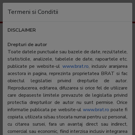
Organization
Termeni si Conditii
DISCLAIMER
Traffic results
defapt.ro
Drepturi de autor
Toate datele punctuale sau bazele de date, rezultatele,
Category:
Stiri generale
statisticile, analizele, tabelele de date, rapoartele etc.
publicate pe website-ul
www.brat.ro
, inclusiv aranjarea
acestora in pagina, reprezinta proprietatea BRAT si fac
Contractor
X si Zero Media SRL
SATI:
obiectul legislatiei privind drepturile de autor.
Reproducerea, editarea, difuzarea si orice fel de utilizare
CEO:
Catalin Prisacariu
care depaseste limitele prevazute de legislatia privind
protectia drepturilor de autor nu sunt permise. Orice
BRAT
Catalin Prisacariu
representative:
informatie publicata pe website-ul
www.brat.ro
poate fi
copiata, utilizata si/sau stocata numai pentru uz personal,
Adress
Bucuresti, Str. Argentina, nr. 25, parter, București,
cu citarea sursei, fara un avantaj direct sau indirect,
sector 1
comercial sau economic, fiind interzisa inclusiv integrarea