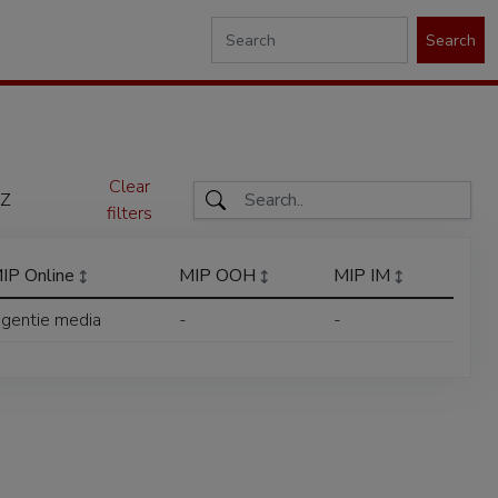
Search
Clear
Z
filters
IP Online
MIP OOH
MIP IM
gentie media
-
-