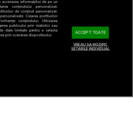
u accesarea informațiilor de pe un
tarea conținutului personalizat.
ofilurilor de conținut personalizat.
 personalizate. Crearea profilurilor
ormanței conținutului. Utilizarea
gerea publicului prin statistici sau
 de date limitate pentru a selecta
ACCEPT TOATE
rea prin scanarea dispozitivului.
VREAU SA MODIFIC
SETARILE INDIVIDUAL
26