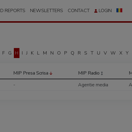
ND REPORTS
NEWSLETTERS
CONTACT
LOGIN
F
G
H
I
J
K
L
M
N
O
P
Q
R
S
T
U
V
W
X
Y
MIP Presa Scrisa
MIP Radio
M
-
Agentie media
A