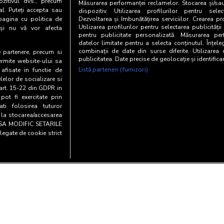
zitivul dvs., precum
Măsurarea performanței reclamelor. Stocarea și/sa
al. Puteți accepta sau
dispozitiv. Utilizarea profilurilor pentru selec
pagina cu politica de
Dezvoltarea și îmbunătățirea serviciilor. Crearea pr
Utilizarea profilurilor pentru selectarea publicității
i și nu vă vor afecta
pentru publicitate personalizată. Măsurarea perf
datelor limitate pentru a selecta conținutul. Înțele
combinații de date din surse diferite. Utilizarea
te partenere, precum si
publicitatea. Date precise de geolocație și identifica
ermite website-ului sa
Listă parteneri (furnizori)
 afisate in functie de
elelor de socializare si
 art. 15-22 din GDPR in
pot fi exercitate prin
i folosirea tuturor
e la stocarea/accesarea
AU SA MODIFIC SETARILE
legate de cookie strict
Copyright© 20
y and cookies