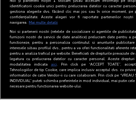
Noi și partenerii noștri
1
stocăm și/sau accesăm informații pe dispo
identificatorii cookie unici pentru prelucrarea datelor cu caracter person
gestiona alegerile dvs. făcând clic mai jos sau în orice moment, pe 
confidențialitate. Aceste alegeri vor fi raportate partenerilor noștr
navigarea.
Mai multe detalii
Noi si partenerii nostri (retelele de socializare si agentiile de publicita
furnizorii nostri de servicii de date analitice) prelucram date pentru a p
functioneze, pentru a personaliza continutul si anunturile publicitare
interesele si/sau profilul dvs., pentru a va oferi functionalitati aferente ret
pentru a analiza traficul pe website. Beneficiati de drepturile prevazute de
legatura cu prelucrarea datelor cu caracter personal. Aceste drepturi 
modalitatea indicata
aici
. Prin click pe “ACCEPT TOATE”, acceptat
Tehnologiilor de tip Cookie, care implica inclusiv acceptul dvs. cu privir
informatiilor de catre Vendor-ii cu care colaboram. Prin click pe “VRE
INDIVIDUAL” puteti schimba preferintele in mod individual, mai putin cele 
necesare pentru functionarea website-ului.
Terms and Conditions
Privac