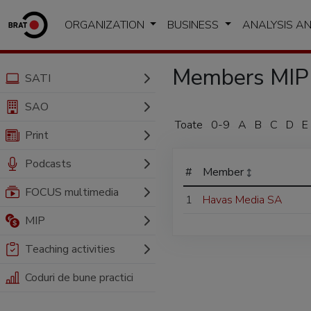
ORGANIZATION
BUSINESS
ANALYSIS A
Members MIP
SATI
SAO
Toate
0-9
A
B
C
D
E
Print
Podcasts
#
Member
FOCUS multimedia
1
Havas Media SA
MIP
Teaching activities
Coduri de bune practici