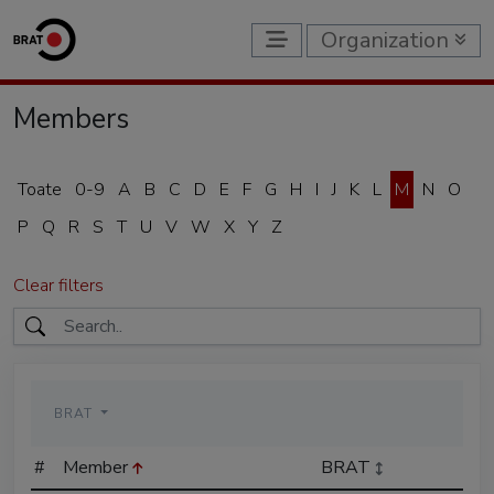
Organization
Members
Toate
0-9
A
B
C
D
E
F
G
H
I
J
K
L
M
N
O
P
Q
R
S
T
U
V
W
X
Y
Z
Clear filters
BRAT
#
Member
BRAT