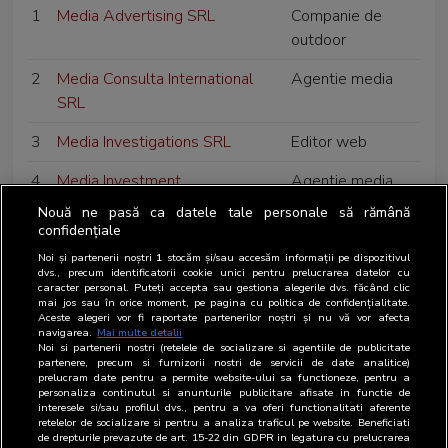
1
Media Advertising SRL
Companie de
outdoor
2
Media Consulta International
Agentie media
SRL
3
Media Investigations SRL
Editor web
4
Media Investment
Agentie media
Communication SRL
Nouă ne pasă ca datele tale personale să rămână
confidențiale
5
Media Tour MV SRL
Agentie media
Noi și partenerii noștri
1
stocăm și/sau accesăm informații pe dispozitivul
dvs., precum identificatorii cookie unici pentru prelucrarea datelor cu
6
Mediatrust Romania SRL
Tert interesat
caracter personal. Puteți accepta sau gestiona alegerile dvs. făcând clic
mai jos sau în orice moment, pe pagina cu politica de confidențialitate.
Aceste alegeri vor fi raportate partenerilor noștri și nu vă vor afecta
7
Medlife SA
Client de
navigarea.
Mai multe detalii
publicitate
Noi si partenerii nostri (retelele de socializare si agentiile de publicitate
partenere, precum si furnizorii nostri de servicii de date analitice)
prelucram date pentru a permite website-ului sa functioneze, pentru a
8
Mega Image SRL
Editor
personaliza continutul si anunturile publicitare afisate in functie de
interesele si/sau profilul dvs., pentru a va oferi functionalitati aferente
9
MindShare Media SRL
Agentie media
retelelor de socializare si pentru a analiza traficul pe website. Beneficiati
de drepturile prevazute de art. 15-22 din GDPR in legatura cu prelucrarea