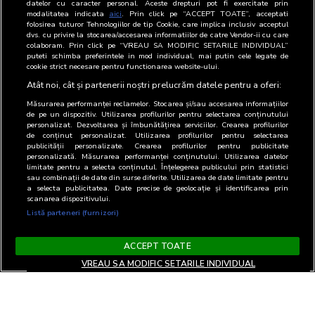
datelor cu caracter personal. Aceste drepturi pot fi exercitate prin
10
MMS Communications Romania
Agentie media
modalitatea indicata
aici
. Prin click pe “ACCEPT TOATE”, acceptati
folosirea tuturor Tehnologiilor de tip Cookie, care implica inclusiv acceptul
SRL
dvs. cu privire la stocarea/accesarea informatiilor de catre Vendor-ii cu care
colaboram. Prin click pe “VREAU SA MODIFIC SETARILE INDIVIDUAL”
11
Monitorul de Cluj SRL
Editor web
puteti schimba preferintele in mod individual, mai putin cele legate de
cookie strict necesare pentru functionarea website-ului.
12
MSG Factory SRL
Tert interesat
Atât noi, cât și partenerii noștri prelucrăm datele pentru a oferi:
Măsurarea performanței reclamelor. Stocarea și/sau accesarea informațiilor
de pe un dispozitiv. Utilizarea profilurilor pentru selectarea conținutului
personalizat. Dezvoltarea și îmbunătățirea serviciilor. Crearea profilurilor
de conținut personalizat. Utilizarea profilurilor pentru selectarea
publicității personalizate. Crearea profilurilor pentru publicitate
personalizată. Măsurarea performanței conținutului. Utilizarea datelor
limitate pentru a selecta conținutul. Înțelegerea publicului prin statistici
sau combinații de date din surse diferite. Utilizarea de date limitate pentru
a selecta publicitatea. Date precise de geolocație și identificarea prin
scanarea dispozitivului.
Listă parteneri (furnizori)
ACCEPT TOATE
VREAU SA MODIFIC SETARILE INDIVIDUAL