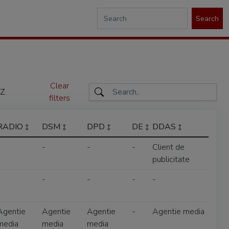
Search
Clear
Z
filters
RADIO
DSM
DPD
DE
DDAS
-
-
-
-
Client de
publicitate
-
-
-
-
-
Agentie
Agentie
Agentie
-
Agentie media
media
media
media