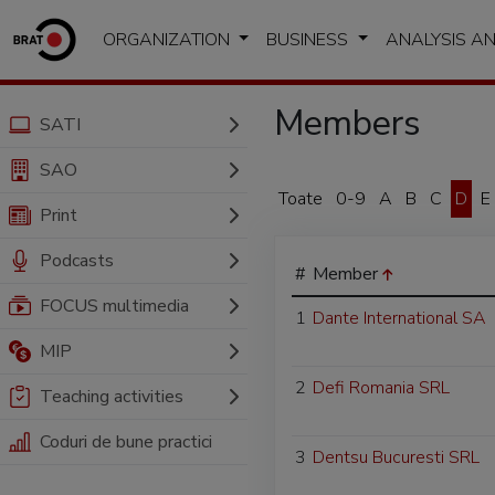
ORGANIZATION
BUSINESS
ANALYSIS A
Members
SATI
SAO
Toate
0-9
A
B
C
D
E
Print
Podcasts
#
Member
FOCUS multimedia
1
Dante International SA
MIP
2
Defi Romania SRL
Teaching activities
Coduri de bune practici
3
Dentsu Bucuresti SRL