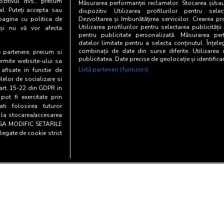
zitivul dvs., precum
Măsurarea performanței reclamelor. Stocarea și/sa
al. Puteți accepta sau
dispozitiv. Utilizarea profilurilor pentru selec
pagina cu politica de
Dezvoltarea și îmbunătățirea serviciilor. Crearea pr
Utilizarea profilurilor pentru selectarea publicității
i și nu vă vor afecta
pentru publicitate personalizată. Măsurarea perf
datelor limitate pentru a selecta conținutul. Înțele
combinații de date din surse diferite. Utilizarea
te partenere, precum si
publicitatea. Date precise de geolocație și identifica
ermite website-ului sa
Listă parteneri (furnizori)
 afisate in functie de
elelor de socializare si
 art. 15-22 din GDPR in
pot fi exercitate prin
i folosirea tuturor
e la stocarea/accesarea
AU SA MODIFIC SETARILE
legate de cookie strict
Copyright© 20
y and cookies