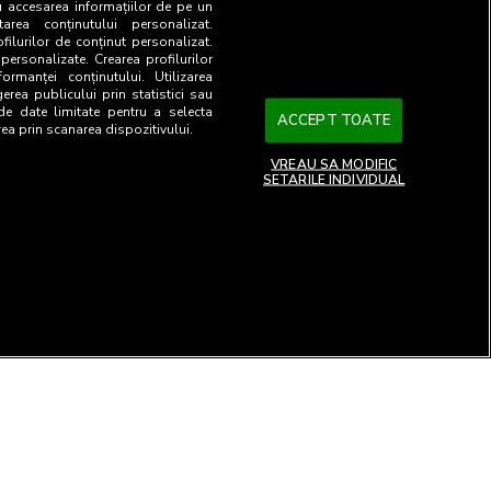
u accesarea informațiilor de pe un
tarea conținutului personalizat.
ofilurilor de conținut personalizat.
 personalizate. Crearea profilurilor
ormanței conținutului. Utilizarea
gerea publicului prin statistici sau
 de date limitate pentru a selecta
ACCEPT TOATE
rea prin scanarea dispozitivului.
VREAU SA MODIFIC
SETARILE INDIVIDUAL
26