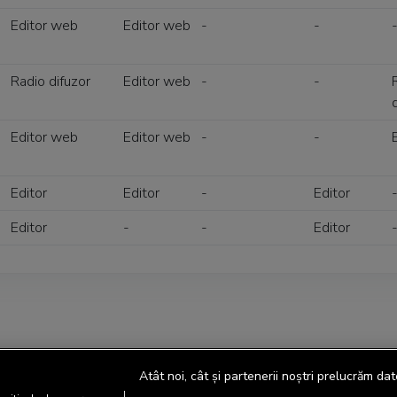
Editor web
Editor web
-
-
Radio difuzor
Editor web
-
-
Editor web
Editor web
-
-
Editor
Editor
-
Editor
Editor
-
-
Editor
Atât noi, cât și partenerii noștri prelucrăm dat