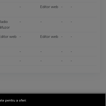
-
-
Editor web
-
-
Radio
-
-
-
-
difuzor
Editor web
-
Editor web
-
-
-
-
-
-
-
-
-
-
-
-
ele pentru a oferi: