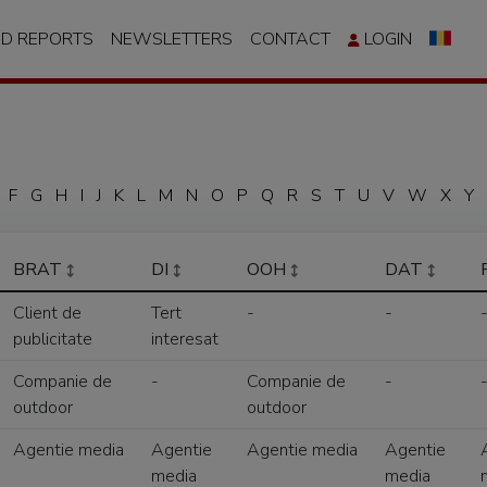
ND REPORTS
NEWSLETTERS
CONTACT
LOGIN
F
G
H
I
J
K
L
M
N
O
P
Q
R
S
T
U
V
W
X
Y
BRAT
DI
OOH
DAT
Client de
Tert
-
-
publicitate
interesat
Companie de
-
Companie de
-
outdoor
outdoor
Agentie media
Agentie
Agentie media
Agentie
media
media