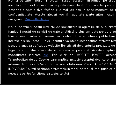
Noi și partenerii noștri
1
stocăm și/sau accesăm informații pe dispo
identificatorii cookie unici pentru prelucrarea datelor cu caracter person
gestiona alegerile dvs. făcând clic mai jos sau în orice moment, pe 
confidențialitate. Aceste alegeri vor fi raportate partenerilor noștr
navigarea.
Mai multe detalii
Noi si partenerii nostri (retelele de socializare si agentiile de publicita
furnizorii nostri de servicii de date analitice) prelucram date pentru a p
functioneze, pentru a personaliza continutul si anunturile publicitare
interesele si/sau profilul dvs., pentru a va oferi functionalitati aferente ret
pentru a analiza traficul pe website. Beneficiati de drepturile prevazute de
legatura cu prelucrarea datelor cu caracter personal. Aceste drepturi 
modalitatea indicata
aici
. Prin click pe “ACCEPT TOATE”, acceptat
Tehnologiilor de tip Cookie, care implica inclusiv acceptul dvs. cu privir
informatiilor de catre Vendor-ii cu care colaboram. Prin click pe “VRE
INDIVIDUAL” puteti schimba preferintele in mod individual, mai putin cele 
necesare pentru functionarea website-ului.
Terms and Conditions
Privac