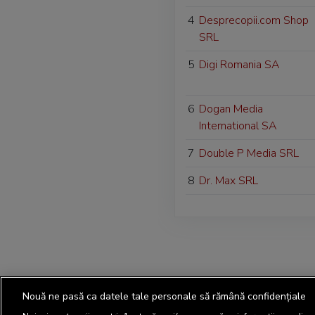
4
Desprecopii.com Shop
SRL
5
Digi Romania SA
6
Dogan Media
International SA
7
Double P Media SRL
8
Dr. Max SRL
Nouă ne pasă ca datele tale personale să rămână confidențiale