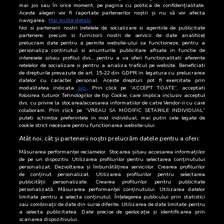
13 Iulie 2026
28.607
mai jos sau în orice moment, pe pagina cu politica de confidențialitate.
Aceste alegeri vor fi raportate partenerilor noștri și nu vă vor afecta
12 Iulie 2026
34.662
navigarea.
Mai multe detalii
Noi si partenerii nostri (retelele de socializare si agentiile de publicitate
partenere, precum si furnizorii nostri de servicii de date analitice)
11 Iulie 2026
32.800
prelucram date pentru a permite website-ului sa functioneze, pentru a
personaliza continutul si anunturile publicitare afisate in functie de
interesele si/sau profilul dvs., pentru a va oferi functionalitati aferente
10 Iulie 2026
37.857
retelelor de socializare si pentru a analiza traficul pe website. Beneficiati
de drepturile prevazute de art. 15-22 din GDPR in legatura cu prelucrarea
9 Iulie 2026
38.966
datelor cu caracter personal. Aceste drepturi pot fi exercitate prin
modalitatea indicata
aici
. Prin click pe “ACCEPT TOATE”, acceptati
folosirea tuturor Tehnologiilor de tip Cookie, care implica inclusiv acceptul
8 Iulie 2026
28.440
dvs. cu privire la stocarea/accesarea informatiilor de catre Vendor-ii cu care
colaboram. Prin click pe “VREAU SA MODIFIC SETARILE INDIVIDUAL”
7 Iulie 2026
41.074
puteti schimba preferintele in mod individual, mai putin cele legate de
cookie strict necesare pentru functionarea website-ului.
6 Iulie 2026
33.526
Atât noi, cât și partenerii noștri prelucrăm datele pentru a oferi:
Măsurarea performanței reclamelor. Stocarea și/sau accesarea informațiilor
de pe un dispozitiv. Utilizarea profilurilor pentru selectarea conținutului
personalizat. Dezvoltarea și îmbunătățirea serviciilor. Crearea profilurilor
de conținut personalizat. Utilizarea profilurilor pentru selectarea
publicității personalizate. Crearea profilurilor pentru publicitate
personalizată. Măsurarea performanței conținutului. Utilizarea datelor
limitate pentru a selecta conținutul. Înțelegerea publicului prin statistici
sau combinații de date din surse diferite. Utilizarea de date limitate pentru
a selecta publicitatea. Date precise de geolocație și identificarea prin
scanarea dispozitivului.