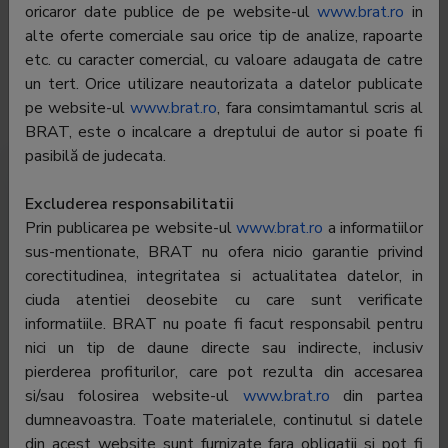
oricaror date publice de pe website-ul
www.brat.ro
in
E-mail:
matei.corina@gmail.com
alte oferte comerciale sau orice tip de analize, rapoarte
etc. cu caracter comercial, cu valoare adaugata de catre
Regie publicitate:
eAd.ro Interactive SRL
un tert. Orice utilizare neautorizata a datelor publicate
Departament
-
pe website-ul
www.brat.ro
, fara consimtamantul scris al
publicitate:
BRAT, este o incalcare a dreptului de autor si poate fi
pasibilă de judecata.
Traffic Romania
Global traffic
Audience
Excluderea responsabilitatii
Prin publicarea pe website-ul
www.brat.ro
a informatiilor
Audience profile
sus-mentionate, BRAT nu ofera nicio garantie privind
corectitudinea, integritatea si actualitatea datelor, in
ciuda atentiei deosebite cu care sunt verificate
To see all the data you must be
logged in
informatiile. BRAT nu poate fi facut responsabil pentru
nici un tip de daune directe sau indirecte, inclusiv
pierderea profiturilor, care pot rezulta din accesarea
si/sau folosirea website-ul
www.brat.ro
din partea
dumneavoastra. Toate materialele, continutul si datele
www.news.ro
din acest website sunt furnizate fara obligatii si pot fi