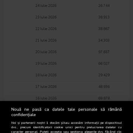
24 Iulie 2026
26.744
23 Iulie 2026
38.913
22 Iulie 2026
38.867
21 Iulie 2026
34.303
20 Iulie 2026
97.837
19 Iulie 2026
66.027
18 Iulie 2026
29.429
17 Iulie 2026
48.936
16 Iulie 2026
69.878
Nouă ne pasă ca datele tale personale să rămână
15 Iulie 2026
33.006
confidențiale
14 Iulie 2026
31.751
Noi și partenerii noștri
1
stocăm și/sau accesăm informații pe dispozitivul
dvs., precum identificatorii cookie unici pentru prelucrarea datelor cu
caracter personal. Puteți accepta sau gestiona alegerile dvs. făcând clic