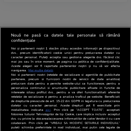
Nouă ne pasă ca datele tale personale să rămână
confidențiale
Noi și partenerii noștri
1
stocăm și/sau accesăm informații pe dispozitivul
dvs., precum identificatorii cookie unici pentru prelucrarea datelor cu
caracter personal. Puteți accepta sau gestiona alegerile dvs. făcând clic
mai jos sau în orice moment, pe pagina cu politica de confidențialitate.
Aceste alegeri vor fi raportate partenerilor noștri și nu vă vor afecta
navigarea.
Mai multe detalii
Noi si partenerii nostri (retelele de socializare si agentiile de publicitate
partenere, precum si furnizorii nostri de servicii de date analitice)
prelucram date pentru a permite website-ului sa functioneze, pentru a
personaliza continutul si anunturile publicitare afisate in functie de
interesele si/sau profilul dvs., pentru a va oferi functionalitati aferente
retelelor de socializare si pentru a analiza traficul pe website. Beneficiati
de drepturile prevazute de art. 15-22 din GDPR in legatura cu prelucrarea
datelor cu caracter personal. Aceste drepturi pot fi exercitate prin
modalitatea indicata
aici
. Prin click pe “ACCEPT TOATE”, acceptati
folosirea tuturor Tehnologiilor de tip Cookie, care implica inclusiv acceptul
dvs. cu privire la stocarea/accesarea informatiilor de catre Vendor-ii cu care
colaboram. Prin click pe “VREAU SA MODIFIC SETARILE INDIVIDUAL”
puteti schimba preferintele in mod individual, mai putin cele legate de