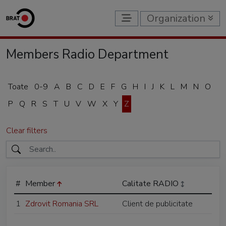
Organization
Members Radio Department
Toate
0-9
A
B
C
D
E
F
G
H
I
J
K
L
M
N
O
P
Q
R
S
T
U
V
W
X
Y
Z
Clear filters
#
Member
Calitate RADIO
1
Zdrovit Romania SRL
Client de publicitate