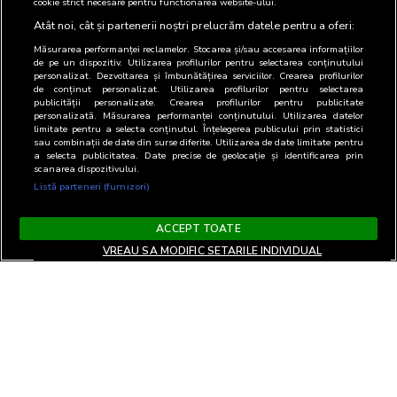
cookie strict necesare pentru functionarea website-ului.
Atât noi, cât și partenerii noștri prelucrăm datele pentru a oferi:
Măsurarea performanței reclamelor. Stocarea și/sau accesarea informațiilor
de pe un dispozitiv. Utilizarea profilurilor pentru selectarea conținutului
personalizat. Dezvoltarea și îmbunătățirea serviciilor. Crearea profilurilor
de conținut personalizat. Utilizarea profilurilor pentru selectarea
publicității personalizate. Crearea profilurilor pentru publicitate
personalizată. Măsurarea performanței conținutului. Utilizarea datelor
limitate pentru a selecta conținutul. Înțelegerea publicului prin statistici
sau combinații de date din surse diferite. Utilizarea de date limitate pentru
a selecta publicitatea. Date precise de geolocație și identificarea prin
scanarea dispozitivului.
Listă parteneri (furnizori)
ACCEPT TOATE
VREAU SA MODIFIC SETARILE INDIVIDUAL
Terms and Conditions
Privacy and cookies
Contact
Informare GDPR