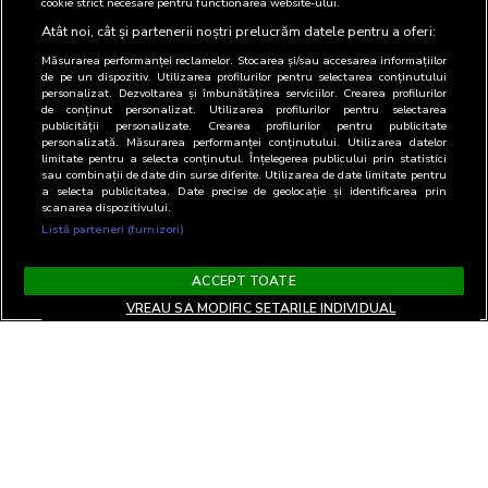
cookie strict necesare pentru functionarea website-ului.
Atât noi, cât și partenerii noștri prelucrăm datele pentru a oferi:
Măsurarea performanței reclamelor. Stocarea și/sau accesarea informațiilor
de pe un dispozitiv. Utilizarea profilurilor pentru selectarea conținutului
personalizat. Dezvoltarea și îmbunătățirea serviciilor. Crearea profilurilor
de conținut personalizat. Utilizarea profilurilor pentru selectarea
publicității personalizate. Crearea profilurilor pentru publicitate
personalizată. Măsurarea performanței conținutului. Utilizarea datelor
limitate pentru a selecta conținutul. Înțelegerea publicului prin statistici
sau combinații de date din surse diferite. Utilizarea de date limitate pentru
a selecta publicitatea. Date precise de geolocație și identificarea prin
scanarea dispozitivului.
Listă parteneri (furnizori)
ACCEPT TOATE
VREAU SA MODIFIC SETARILE INDIVIDUAL
Terms and Conditions
Privacy and cookies
Contact
Informare GDPR