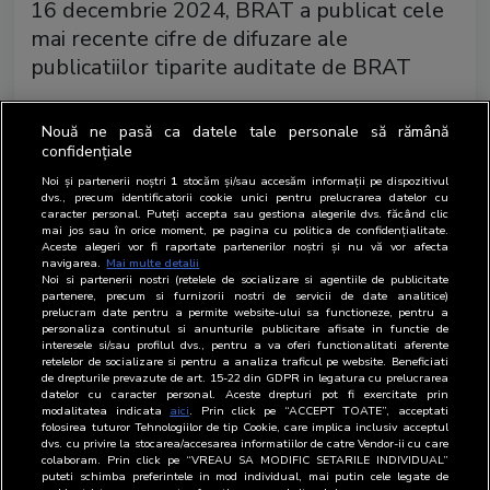
16 decembrie 2024, BRAT a publicat cele
mai recente cifre de difuzare ale
publicatiilor tiparite auditate de BRAT
Astazi 16 decembrie, BRAT a publicat cele mai recente
Nouă ne pasă ca datele tale personale să rămână
cifre de difuzare ale publicațiilor tipărite auditate de
confidențiale
BRAT.
Noi și partenerii noștri
1
stocăm și/sau accesăm informații pe dispozitivul
dvs., precum identificatorii cookie unici pentru prelucrarea datelor cu
Biroul Român de Audit Transmedia a publicat azi, 16
caracter personal. Puteți accepta sau gestiona alegerile dvs. făcând clic
decembrie 2024 pe siteul asociatiei, cifrele de difuzare
mai jos sau în orice moment, pe pagina cu politica de confidențialitate.
Aceste alegeri vor fi raportate partenerilor noștri și nu vă vor afecta
aferente perioadei iulie - septembrie 2024 pentru cele
navigarea.
Mai multe detalii
55 de publicații care au depus declarațiile de difuzare si
Noi si partenerii nostri (retelele de socializare si agentiile de publicitate
partenere, precum si furnizorii nostri de servicii de date analitice)
documentele aferente auditului în condiții regulamentare.
prelucram date pentru a permite website-ului sa functioneze, pentru a
personaliza continutul si anunturile publicitare afisate in functie de
interesele si/sau profilul dvs., pentru a va oferi functionalitati aferente
Cifrele de de difuzare sunt disponibile în
pagina cifre de
retelelor de socializare si pentru a analiza traficul pe website. Beneficiati
de drepturile prevazute de art. 15-22 din GDPR in legatura cu prelucrarea
difuzare
.
datelor cu caracter personal. Aceste drepturi pot fi exercitate prin
modalitatea indicata
aici
. Prin click pe “ACCEPT TOATE”, acceptati
folosirea tuturor Tehnologiilor de tip Cookie, care implica inclusiv acceptul
dvs. cu privire la stocarea/accesarea informatiilor de catre Vendor-ii cu care
colaboram. Prin click pe “VREAU SA MODIFIC SETARILE INDIVIDUAL”
puteti schimba preferintele in mod individual, mai putin cele legate de