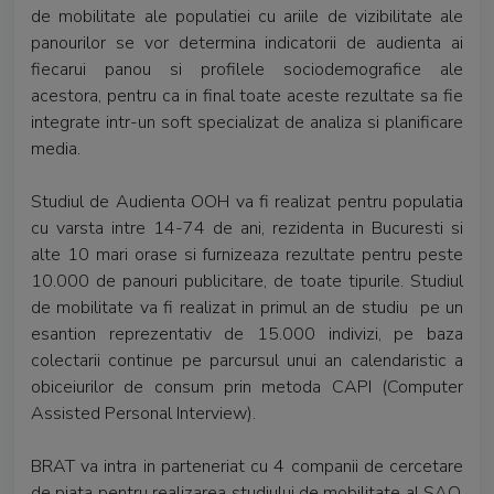
de mobilitate ale populatiei cu ariile de vizibilitate ale
panourilor se vor determina indicatorii de audienta ai
fiecarui panou si profilele sociodemografice ale
acestora, pentru ca in final toate aceste rezultate sa fie
integrate intr-un soft specializat de analiza si planificare
media.
Studiul de Audienta OOH va fi realizat pentru populatia
cu varsta intre 14-74 de ani, rezidenta in Bucuresti si
alte 10 mari orase si furnizeaza rezultate pentru peste
10.000 de panouri publicitare, de toate tipurile. Studiul
de mobilitate va fi realizat in primul an de studiu pe un
esantion reprezentativ de 15.000 indivizi, pe baza
colectarii continue pe parcursul unui an calendaristic a
obiceiurilor de consum prin metoda CAPI (Computer
Assisted Personal Interview).
BRAT va intra in parteneriat cu 4 companii de cercetare
de piata pentru realizarea studiului de mobilitate al SAO,