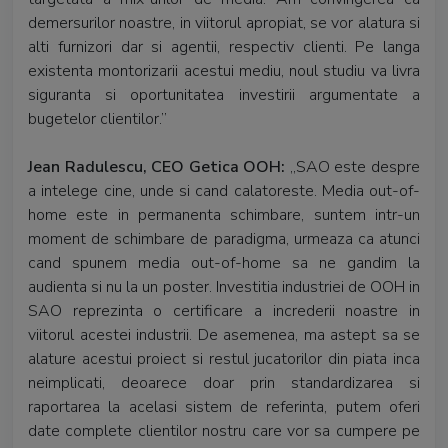
demersurilor noastre, in viitorul apropiat, se vor alatura si
alti furnizori dar si agentii, respectiv clienti. Pe langa
existenta montorizarii acestui mediu, noul studiu va livra
siguranta si oportunitatea investirii argumentate a
bugetelor clientilor.”
Jean Radulescu, CEO Getica OOH:
„SAO este despre
a intelege cine, unde si cand calatoreste. Media out-of-
home este in permanenta schimbare, suntem intr-un
moment de schimbare de paradigma, urmeaza ca atunci
cand spunem media out-of-home sa ne gandim la
audienta si nu la un poster. Investitia industriei de OOH in
SAO reprezinta o certificare a increderii noastre in
viitorul acestei industrii. De asemenea, ma astept sa se
alature acestui proiect si restul jucatorilor din piata inca
neimplicati, deoarece doar prin standardizarea si
raportarea la acelasi sistem de referinta, putem oferi
date complete clientilor nostru care vor sa cumpere pe