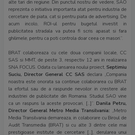
alte tari din regiune. Din punctul nostru de vedere, SAO
reprezinta o initiativa importanta atat pentru industria de
cercetare de piata, cat si pentru piata de advertising. De
acum incolo, ROI-ul pentru bugetul investit in
publicitatea stradala va putea fi scris apasat si fara
ghilimele, pentru ca poti controla doar ceea ce masori.”.
BRAT colaboreaza cu cele doua companii locale, CC
SAS si MMT, de peste 3, respectiv 12 ani in realizarea
SNA FOCUS. Odata cu lansarea noului proiect,
Septimiu
Suciu, Director General CC SAS
declara „Compania
noastra este onorata sa continue colaborarea cu BRAT
la efortul sau de a raspunde nevoilor in crestere ale
industriei de publicitate din Romania. Studiul SAO vine
ca un raspuns la aceste provocari, [...]”.
Danila Petru,
Director General Metro Media Transilvania:
„Metro
Media Transilvania demareaza, in colaborare cu Biroul de
Audit Transmedia (BRAT) si cu alte 3 dintre cele mai
prestigioase institute de cercetare [...], derularea unui