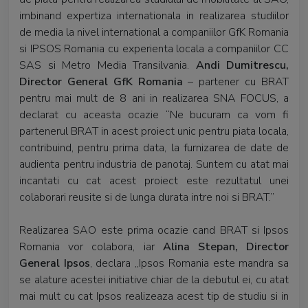
imbinand expertiza internationala in realizarea studiilor
de media la nivel international a companiilor GfK Romania
si IPSOS Romania cu experienta locala a companiilor CC
SAS si Metro Media Transilvania.
Andi Dumitrescu,
Director General GfK Romania
– partener cu BRAT
pentru mai mult de 8 ani in realizarea SNA FOCUS, a
declarat cu aceasta ocazie “Ne bucuram ca vom fi
partenerul BRAT in acest proiect unic pentru piata locala,
contribuind, pentru prima data, la furnizarea de date de
audienta pentru industria de panotaj. Suntem cu atat mai
incantati cu cat acest proiect este rezultatul unei
colaborari reusite si de lunga durata intre noi si BRAT.”
Realizarea SAO este prima ocazie cand BRAT si Ipsos
Romania vor colabora, iar
Alina Stepan, Director
General Ipsos
, declara „Ipsos Romania este mandra sa
se alature acestei initiative chiar de la debutul ei, cu atat
mai mult cu cat Ipsos realizeaza acest tip de studiu si in