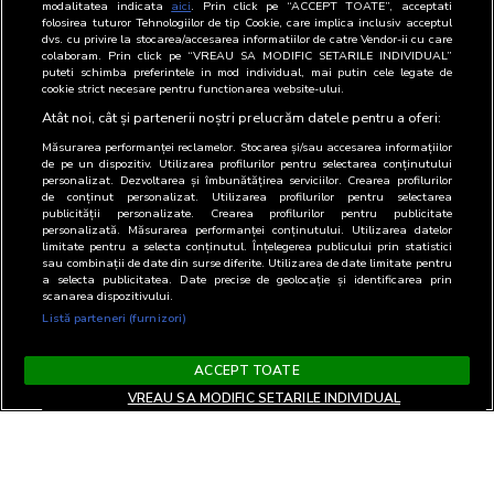
modalitatea indicata
aici
. Prin click pe “ACCEPT TOATE”, acceptati
rapoartele BRAT reprezintÄƒ reperul sigur È™i credibil
folosirea tuturor Tehnologiilor de tip Cookie, care implica inclusiv acceptul
pentru decizii strategice care implicÄƒ industria media.
dvs. cu privire la stocarea/accesarea informatiilor de catre Vendor-ii cu care
colaboram. Prin click pe “VREAU SA MODIFIC SETARILE INDIVIDUAL”
puteti schimba preferintele in mod individual, mai putin cele legate de
cookie strict necesare pentru functionarea website-ului.
PersoanÄƒ de contact pentru presÄƒ:
Atât noi, cât și partenerii noștri prelucrăm datele pentru a oferi:
Arina Ureche (
arina@brat.ro
, 0722755220).
Măsurarea performanței reclamelor. Stocarea și/sau accesarea informațiilor
de pe un dispozitiv. Utilizarea profilurilor pentru selectarea conținutului
personalizat. Dezvoltarea și îmbunătățirea serviciilor. Crearea profilurilor
de conținut personalizat. Utilizarea profilurilor pentru selectarea
publicității personalizate. Crearea profilurilor pentru publicitate
personalizată. Măsurarea performanței conținutului. Utilizarea datelor
limitate pentru a selecta conținutul. Înțelegerea publicului prin statistici
sau combinații de date din surse diferite. Utilizarea de date limitate pentru
a selecta publicitatea. Date precise de geolocație și identificarea prin
scanarea dispozitivului.
Listă parteneri (furnizori)
ACCEPT TOATE
VREAU SA MODIFIC SETARILE INDIVIDUAL