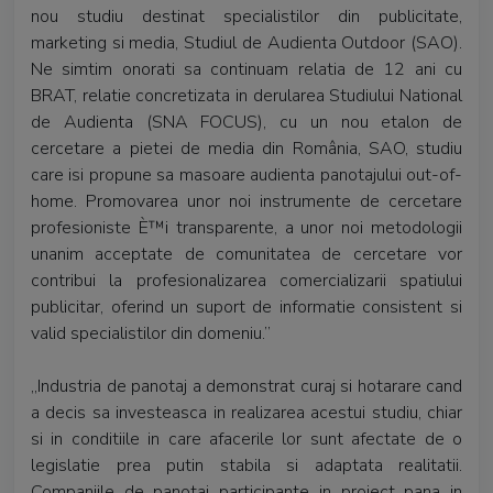
nou studiu destinat specialistilor din publicitate,
marketing si media, Studiul de Audienta Outdoor (SAO).
Ne simtim onorati sa continuam relatia de 12 ani cu
BRAT, relatie concretizata in derularea Studiului National
de Audienta (SNA FOCUS), cu un nou etalon de
cercetare a pietei de media din România, SAO, studiu
care isi propune sa masoare audienta panotajului out-of-
home. Promovarea unor noi instrumente de cercetare
profesioniste È™i transparente, a unor noi metodologii
unanim acceptate de comunitatea de cercetare vor
contribui la profesionalizarea comercializarii spatiului
publicitar, oferind un suport de informatie consistent si
valid specialistilor din domeniu.”
„Industria de panotaj a demonstrat curaj si hotarare cand
a decis sa investeasca in realizarea acestui studiu, chiar
si in conditiile in care afacerile lor sunt afectate de o
legislatie prea putin stabila si adaptata realitatii.
Companiile de panotaj participante in proiect pana in