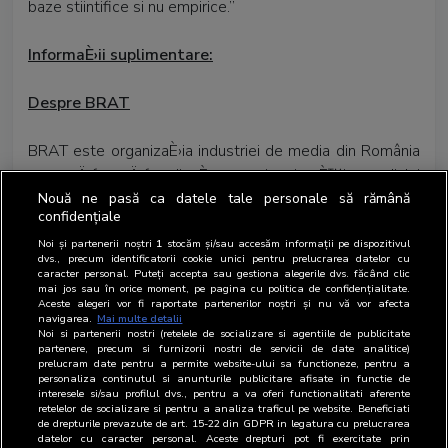
baze stiintifice si nu empirice.”
InformaÈ›ii suplimentare:
Despre BRAT
BRAT este organizaÈ›ia industriei de media din România
care mÄƒsoarÄƒ audienÈ›a presei scrise È™i a mediului
online, auditeazÄƒ tirajele (presÄƒ scrisÄƒ) È™i
Nouă ne pasă ca datele tale personale să rămână
confidențiale
monitorizeazÄƒ investiÈ›iile în publicitate (presÄƒ
scrisÄƒ, online, radio È™i outdoor). MÄƒsurÄƒtorile È™i
Noi și partenerii noștri
1
stocăm și/sau accesăm informații pe dispozitivul
dvs., precum identificatorii cookie unici pentru prelucrarea datelor cu
monitorizÄƒrile BRAT sunt independente È™i
caracter personal. Puteți accepta sau gestiona alegerile dvs. făcând clic
mai jos sau în orice moment, pe pagina cu politica de confidențialitate.
transparente, pe baza standardelor profesionale
Aceste alegeri vor fi raportate partenerilor noștri și nu vă vor afecta
stabilite de membrii sÄƒi în concordanÈ›Äƒ cu normele
navigarea.
Mai multe detalii
Noi si partenerii nostri (retelele de socializare si agentiile de publicitate
internaÈ›ionale.
partenere, precum si furnizorii nostri de servicii de date analitice)
prelucram date pentru a permite website-ului sa functioneze, pentru a
personaliza continutul si anunturile publicitare afisate in functie de
BRAT pune la dispozitia pieÈ›ei de media È™i de
interesele si/sau profilul dvs., pentru a va oferi functionalitati aferente
retelelor de socializare si pentru a analiza traficul pe website. Beneficiati
publicitate
indicatorii de performanÈ›Äƒ
obÈ›inuÈ›i în
de drepturile prevazute de art. 15-22 din GDPR in legatura cu prelucrarea
urma auditului È™i a studiilor realizate. De aceea,
datelor cu caracter personal. Aceste drepturi pot fi exercitate prin