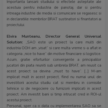
Importanta lansarii studiului si efectele asteptate ale
acestuia pentru industria de panotaj, dar si pentru
intreaga industrie de media si comunicare se regasesc si
in declaratiile membrilor BRAT sustinatori si finantatori ai
proiectului.
Elvira Munteanu, Director General Universal
Solution:
„SAO este un proiect la care multi din
industria OOH am „visat” si care multa vreme s-a aflat in
categoria „nice to have” din motive financiare si logistice.
Acum, gratie eforturilor convergente a principalilor
jucatori din piata reuniti sub umbrela BRAT, am reusit ca
acest proiect sa devina „must to have”. [...] M-am
implicat mult in acest proiect, fiind nu numai unul din
investitorii acestui studiu cat si membru in comisiile
tehnice si de negociere cu furnizorii implicati in acest
proiect. Am investit bani si timp intrucat cred in ROI-ul
acestui proiect.
Personal, sper ca o data cu implementarea SAO sa se