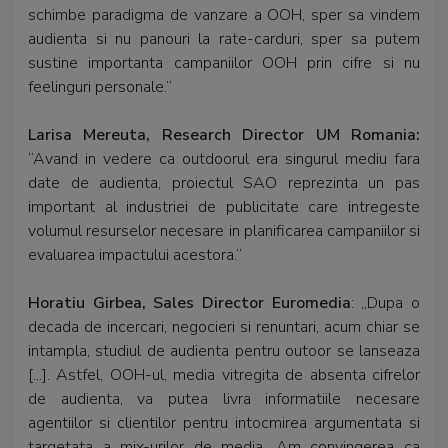
schimbe paradigma de vanzare a OOH, sper sa vindem
audienta si nu panouri la rate-carduri, sper sa putem
sustine importanta campaniilor OOH prin cifre si nu
feelinguri personale.”
Larisa Mereuta, Research Director UM Romania:
“Avand in vedere ca outdoorul era singurul mediu fara
date de audienta, proiectul SAO reprezinta un pas
important al industriei de publicitate care intregeste
volumul resurselor necesare in planificarea campaniilor si
evaluarea impactului acestora.“
Horatiu Girbea, Sales Director Euromedia
: „Dupa o
decada de incercari, negocieri si renuntari, acum‎ chiar se
intampla, studiul de audienta pentru outoor se lanseaza
[...]. Astfel, OOH-ul, media vitregita de absenta cifrelor
de audienta, va putea livra informatiile necesare
agentiilor si clientilor‎ pentru intocmirea argumentata si
targetata a mix-urilor de media. Am convingerea ca