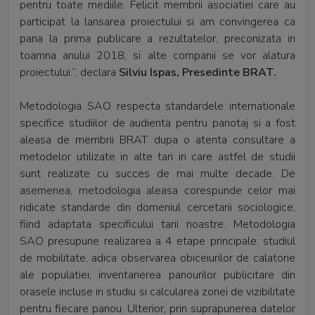
pentru toate mediile. Felicit membrii asociatiei care au
participat la lansarea proiectului si am convingerea ca
pana la prima publicare a rezultatelor, preconizata in
toamna anului 2018, si alte companii se vor alatura
proiectului.”, declara
Silviu Ispas, Presedinte BRAT.
Metodologia SAO respecta standardele internationale
specifice studiilor de audienta pentru panotaj si a fost
aleasa de membrii BRAT dupa o atenta consultare a
metodelor utilizate in alte tari in care astfel de studii
sunt realizate cu succes de mai multe decade. De
asemenea, metodologia aleasa corespunde celor mai
ridicate standarde din domeniul cercetarii sociologice,
fiind adaptata specificului tarii noastre. Metodologia
SAO presupune realizarea a 4 etape principale: studiul
de mobilitate, adica observarea obiceiurilor de calatorie
ale populatiei, inventarierea panourilor publicitare din
orasele incluse in studiu si calcularea zonei de vizibilitate
pentru fiecare panou. Ulterior, prin suprapunerea datelor