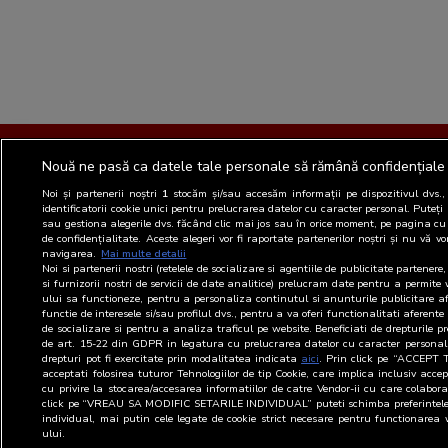
Terms and Conditions
Privacy and cookies
Nouă ne pasă ca datele tale personale să rămână confidențiale
Contact
Informare GDPR
Noi și partenerii noștri
1
stocăm și/sau accesăm informații pe dispozitivul dvs.
identificatorii cookie unici pentru prelucrarea datelor cu caracter personal. Puteți
Change privacy settings
RO
sau gestiona alegerile dvs. făcând clic mai jos sau în orice moment, pe pagina cu 
de confidențialitate. Aceste alegeri vor fi raportate partenerilor noștri și nu vă vo
navigarea.
Mai multe detalii
Copyright© 2026
Noi si partenerii nostri (retelele de socializare si agentiile de publicitate partener
Biroul Roman de Audit Transmedia
si furnizorii nostri de servicii de date analitice) prelucram date pentru a permite 
All rights reserved
ului sa functioneze, pentru a personaliza continutul si anunturile publicitare af
functie de interesele si/sau profilul dvs., pentru a va oferi functionalitati aferente 
Web solution
TreeWorks
de socializare si pentru a analiza traficul pe website. Beneficiati de drepturile p
de art. 15-22 din GDPR in legatura cu prelucrarea datelor cu caracter personal
drepturi pot fi exercitate prin modalitatea indicata
aici
. Prin click pe “ACCEPT
acceptati folosirea tuturor Tehnologiilor de tip Cookie, care implica inclusiv accep
cu privire la stocarea/accesarea informatiilor de catre Vendor-ii cu care colabor
click pe “VREAU SA MODIFIC SETARILE INDIVIDUAL” puteti schimba preferintele
individual, mai putin cele legate de cookie strict necesare pentru functionarea 
ului.