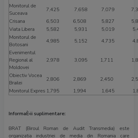
Monitorul de
7,425
7,658
7,079
7,
Suceava
Crisana
6,503
6,508
5,827
5,
Viata Libera
5,582
5,931
5,019
5,
Monitorul de
4,985
5,152
4,735
4,
Botosani
Evenimentul
Regional al
2,978
3,095
1,711
1,
Moldovei
Obiectiv Vocea
2,806
2,869
2,450
2,
Brailei
Monitorul Expres
1,795
1,994
1,645
1,
InformaÈ›ii suplimentare:
BRAT (Biroul Roman de Audit Transmedia) este
organizatia industriei de media din Romania care