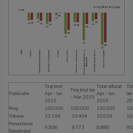
Tiraj brut
Total difuzat
Tot
Tiraj brut Ian
Publicatie
Apr - Iun
Apr - Iun
Ian
- Mar 2015
2015
2015
20
Ring
100,000
100,000
100,000
10
Tribuna
10,148
10,404
10,029
10
Renasterea
9,506
9,773
8,880
9,
Banateana