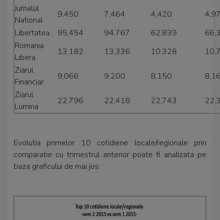
Jurnalul
9,450
7,464
4,420
4,9
National
Libertatea
95,454
94,767
62,839
66,
Romania
13,182
13,336
10,328
10,
Libera
Ziarul
9,066
9,200
8,150
8,1
Financiar
Ziarul
22,796
22,418
22,743
22,
Lumina
Evolutia primelor 10 cotidiene locale/regionale prin
comparatie cu trimestrul anterior poate fi analizata pe
baza graficului de mai jos: