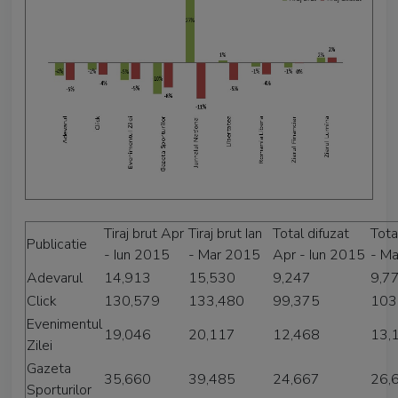
Tiraj brut Apr
Tiraj brut Ian
Total difuzat
Tota
Publicatie
- Iun 2015
- Mar 2015
Apr - Iun 2015
- M
Adevarul
14,913
15,530
9,247
9,7
Click
130,579
133,480
99,375
103
Evenimentul
19,046
20,117
12,468
13,
Zilei
Gazeta
35,660
39,485
24,667
26,
Sporturilor