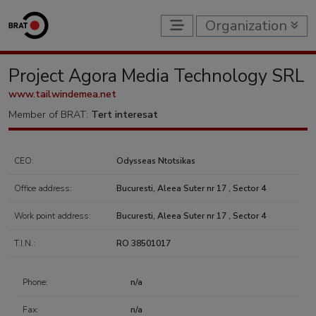
Organization
Project Agora Media Technology SRL
www.tailwindemea.net
Member of BRAT:
Tert interesat
CEO:
Odysseas Ntotsikas
Office address:
Bucuresti, Aleea Suter nr 17 , Sector 4
Work point address:
Bucuresti, Aleea Suter nr 17 , Sector 4
T.I.N.:
RO 38501017
Phone:
n/a
Fax:
n/a