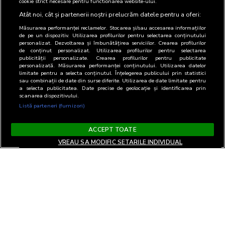
cookie strict necesare pentru functionarea website-ului.
Atât noi, cât și partenerii noștri prelucrăm datele pentru a oferi:
Măsurarea performanței reclamelor. Stocarea și/sau accesarea informațiilor
de pe un dispozitiv. Utilizarea profilurilor pentru selectarea conținutului
personalizat. Dezvoltarea și îmbunătățirea serviciilor. Crearea profilurilor
de conținut personalizat. Utilizarea profilurilor pentru selectarea
publicității personalizate. Crearea profilurilor pentru publicitate
personalizată. Măsurarea performanței conținutului. Utilizarea datelor
limitate pentru a selecta conținutul. Înțelegerea publicului prin statistici
sau combinații de date din surse diferite. Utilizarea de date limitate pentru
a selecta publicitatea. Date precise de geolocație și identificarea prin
scanarea dispozitivului.
Listă parteneri (furnizori)
ACCEPT TOATE
VREAU SA MODIFIC SETARILE INDIVIDUAL
Terms and Conditions
Privacy and cookies
Contact
Informare GDPR