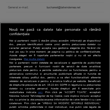
General e-mail:
Nouă ne pasă ca datele tale personale să rămână
Contact person regarding BRAT
confidențiale
Noi și partenerii noștri
1
stocăm și/sau accesăm informații pe dispozitivul
dvs., precum identificatorii cookie unici pentru prelucrarea datelor cu
caracter personal. Puteți accepta sau gestiona alegerile dvs. făcând clic
Representatives
Name
Position
Email
Phone
mai jos sau în orice moment, pe pagina cu politica de confidențialitate.
Aceste alegeri vor fi raportate partenerilor noștri și nu vă vor afecta
navigarea.
Mai multe detalii
BRAT
Adrian
Country
-
Noi si partenerii nostri (retelele de socializare si agentiile de publicitate
Motirlichie
Manager
partenere, precum si furnizorii nostri de servicii de date analitice)
prelucram date pentru a permite website-ului sa functioneze, pentru a
personaliza continutul si anunturile publicitare afisate in functie de
interesele si/sau profilul dvs., pentru a va oferi functionalitati aferente
retelelor de socializare si pentru a analiza traficul pe website. Beneficiati
de drepturile prevazute de art. 15-22 din GDPR in legatura cu prelucrarea
datelor cu caracter personal. Aceste drepturi pot fi exercitate prin
modalitatea indicata
aici
. Prin click pe “ACCEPT TOATE”, acceptati
folosirea tuturor Tehnologiilor de tip Cookie, care implica inclusiv acceptul
dvs. cu privire la stocarea/accesarea informatiilor de catre Vendor-ii cu care
colaboram. Prin click pe “VREAU SA MODIFIC SETARILE INDIVIDUAL”
puteti schimba preferintele in mod individual, mai putin cele legate de