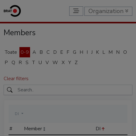
Organization
Members
Toate
0-9
A
B
C
D
E
F
G
H
I
J
K
L
M
N
O
P
Q
R
S
T
U
V
W
X
Y
Z
Clear filters
DI
#
Member
DI