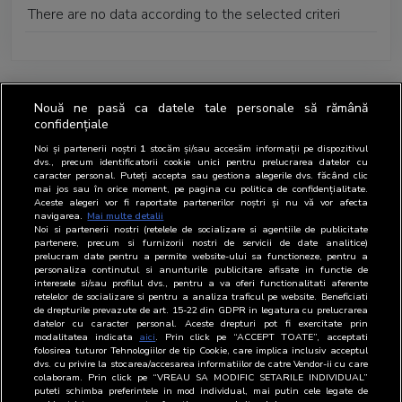
There are no data according to the selected criteri
Nouă ne pasă ca datele tale personale să rămână
confidențiale
Noi și partenerii noștri
1
stocăm și/sau accesăm informații pe dispozitivul
dvs., precum identificatorii cookie unici pentru prelucrarea datelor cu
caracter personal. Puteți accepta sau gestiona alegerile dvs. făcând clic
mai jos sau în orice moment, pe pagina cu politica de confidențialitate.
Aceste alegeri vor fi raportate partenerilor noștri și nu vă vor afecta
navigarea.
Mai multe detalii
Noi si partenerii nostri (retelele de socializare si agentiile de publicitate
partenere, precum si furnizorii nostri de servicii de date analitice)
prelucram date pentru a permite website-ului sa functioneze, pentru a
personaliza continutul si anunturile publicitare afisate in functie de
interesele si/sau profilul dvs., pentru a va oferi functionalitati aferente
retelelor de socializare si pentru a analiza traficul pe website. Beneficiati
de drepturile prevazute de art. 15-22 din GDPR in legatura cu prelucrarea
datelor cu caracter personal. Aceste drepturi pot fi exercitate prin
modalitatea indicata
aici
. Prin click pe “ACCEPT TOATE”, acceptati
folosirea tuturor Tehnologiilor de tip Cookie, care implica inclusiv acceptul
dvs. cu privire la stocarea/accesarea informatiilor de catre Vendor-ii cu care
colaboram. Prin click pe “VREAU SA MODIFIC SETARILE INDIVIDUAL”
puteti schimba preferintele in mod individual, mai putin cele legate de