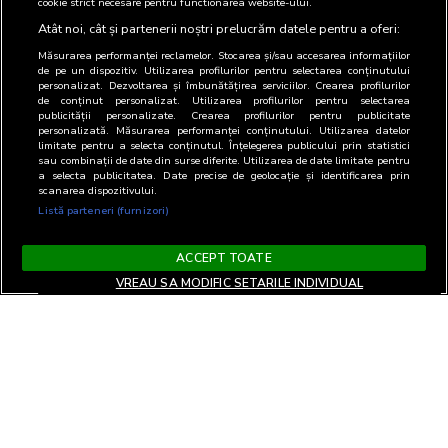
cookie strict necesare pentru functionarea website-ului.
Atât noi, cât și partenerii noștri prelucrăm datele pentru a oferi:
Măsurarea performanței reclamelor. Stocarea și/sau accesarea informațiilor
de pe un dispozitiv. Utilizarea profilurilor pentru selectarea conținutului
personalizat. Dezvoltarea și îmbunătățirea serviciilor. Crearea profilurilor
de conținut personalizat. Utilizarea profilurilor pentru selectarea
publicității personalizate. Crearea profilurilor pentru publicitate
personalizată. Măsurarea performanței conținutului. Utilizarea datelor
limitate pentru a selecta conținutul. Înțelegerea publicului prin statistici
sau combinații de date din surse diferite. Utilizarea de date limitate pentru
a selecta publicitatea. Date precise de geolocație și identificarea prin
scanarea dispozitivului.
Listă parteneri (furnizori)
ACCEPT TOATE
VREAU SA MODIFIC SETARILE INDIVIDUAL
Terms and Conditions
Privacy and cookies
Contact
Informare GDPR