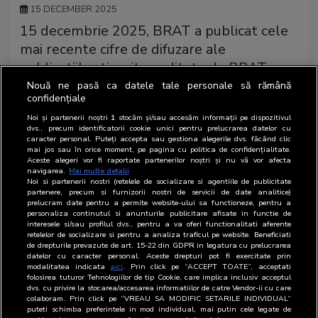
15 DECEMBER 2025
15 decembrie 2025, BRAT a publicat cele
mai recente cifre de difuzare ale
publicatiilor tiparite auditate de BRAT
Nouă ne pasă ca datele tale personale să rămână
Astazi 15 decembrie, BRAT a publicat cele mai recente
confidențiale
cifre de difuzare ale publicațiilor tipărite auditate de
Noi și partenerii noștri
1
stocăm și/sau accesăm informații pe dispozitivul
BRAT.
dvs., precum identificatorii cookie unici pentru prelucrarea datelor cu
caracter personal. Puteți accepta sau gestiona alegerile dvs. făcând clic
mai jos sau în orice moment, pe pagina cu politica de confidențialitate.
Biroul Român de Audit Transmedia a publicat azi, 15
Aceste alegeri vor fi raportate partenerilor noștri și nu vă vor afecta
navigarea.
Mai multe detalii
decembrie 2025 pe siteul asociatiei, cifrele de difuzare
Noi si partenerii nostri (retelele de socializare si agentiile de publicitate
aferente perioadei iulie - septembrie 2025 pentru cele
partenere, precum si furnizorii nostri de servicii de date analitice)
prelucram date pentru a permite website-ului sa functioneze, pentru a
46 de publicații care au depus declarațiile de difuzare si
personaliza continutul si anunturile publicitare afisate in functie de
documentele aferente auditului în condiții regulamentare.
interesele si/sau profilul dvs., pentru a va oferi functionalitati aferente
retelelor de socializare si pentru a analiza traficul pe website. Beneficiati
de drepturile prevazute de art. 15-22 din GDPR in legatura cu prelucrarea
datelor cu caracter personal. Aceste drepturi pot fi exercitate prin
Cifrele de de difuzare sunt disponibile în
pagina cifre de
modalitatea indicata
aici
. Prin click pe “ACCEPT TOATE”, acceptati
difuzare
.
folosirea tuturor Tehnologiilor de tip Cookie, care implica inclusiv acceptul
dvs. cu privire la stocarea/accesarea informatiilor de catre Vendor-ii cu care
colaboram. Prin click pe “VREAU SA MODIFIC SETARILE INDIVIDUAL”
puteti schimba preferintele in mod individual, mai putin cele legate de