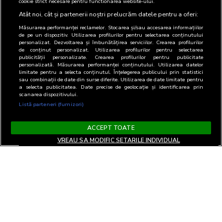
cookie strict necesare pentru functionarea website-ului.
Atât noi, cât și partenerii noștri prelucrăm datele pentru a oferi:
Măsurarea performanței reclamelor. Stocarea și/sau accesarea informațiilor
de pe un dispozitiv. Utilizarea profilurilor pentru selectarea conținutului
personalizat. Dezvoltarea și îmbunătățirea serviciilor. Crearea profilurilor
de conținut personalizat. Utilizarea profilurilor pentru selectarea
publicității personalizate. Crearea profilurilor pentru publicitate
personalizată. Măsurarea performanței conținutului. Utilizarea datelor
limitate pentru a selecta conținutul. Înțelegerea publicului prin statistici
sau combinații de date din surse diferite. Utilizarea de date limitate pentru
a selecta publicitatea. Date precise de geolocație și identificarea prin
scanarea dispozitivului.
Listă parteneri (furnizori)
ACCEPT TOATE
VREAU SA MODIFIC SETARILE INDIVIDUAL
Terms and Conditions
Privacy and cookies
Contact
Informare GDPR