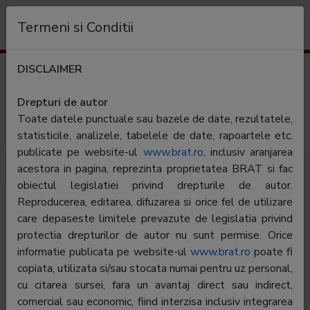
Organization
Termeni si Conditii
DISCLAIMER
Audience profile
tvmania.ro
Drepturi de autor
Toate datele punctuale sau bazele de date, rezultatele,
Category:
Filme & cinema
statisticile, analizele, tabelele de date, rapoartele etc.
publicate pe website-ul
www.brat.ro
, inclusiv aranjarea
acestora in pagina, reprezinta proprietatea BRAT si fac
obiectul legislatiei privind drepturile de autor.
Reproducerea, editarea, difuzarea si orice fel de utilizare
care depaseste limitele prevazute de legislatia privind
protectia drepturilor de autor nu sunt permise. Orice
TV Mania.ro - este site-ul celui mai vandut ghid TV din
informatie publicata pe website-ul
www.brat.ro
poate fi
Romania, care ofera programe TV din fiecare zi,
copiata, utilizata si/sau stocata numai pentru uz personal,
recomandari ale filmelor, articole despre vedete,
cu citarea sursei, fara un avantaj direct sau indirect,
noutati TV, stiri si concursuri. Site-ul mai ofera
comercial sau economic, fiind interzisa inclusiv integrarea
vizitatorilor si posibilitatea interactiunii cu redactorii TV