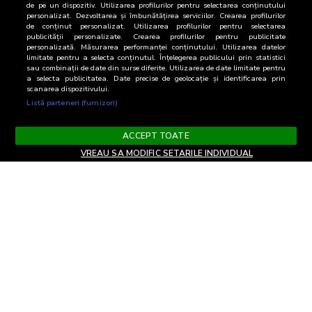
de pe un dispozitiv. Utilizarea profilurilor pentru selectarea conținutului
personalizat. Dezvoltarea și îmbunătățirea serviciilor. Crearea profilurilor
de conținut personalizat. Utilizarea profilurilor pentru selectarea
publicității personalizate. Crearea profilurilor pentru publicitate
personalizată. Măsurarea performanței conținutului. Utilizarea datelor
limitate pentru a selecta conținutul. Înțelegerea publicului prin statistici
sau combinații de date din surse diferite. Utilizarea de date limitate pentru
a selecta publicitatea. Date precise de geolocație și identificarea prin
scanarea dispozitivului.
Listă parteneri (furnizori)
ACCEPT TOATE
VREAU SA MODIFIC SETARILE INDIVIDUAL
Terms and Conditions
Privacy and cookies
Contact
Informare GDPR
Change privacy settings
RO