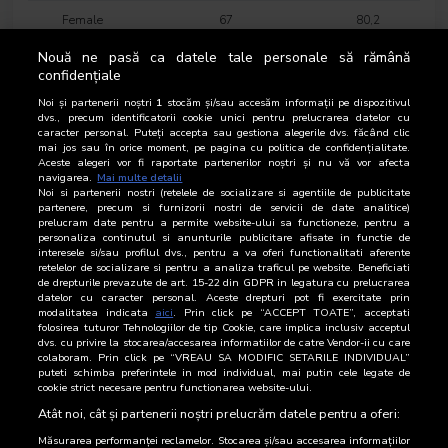
Female
67
80,2
Nouă ne pasă ca datele tale personale să rămână
16-18 years
2
2
confidențiale
19-24 years
6
6,8
Noi și partenerii noștri
1
stocăm și/sau accesăm informații pe dispozitivul
dvs., precum identificatorii cookie unici pentru prelucrarea datelor cu
caracter personal. Puteți accepta sau gestiona alegerile dvs. făcând clic
25-34 years
4
5,2
mai jos sau în orice moment, pe pagina cu politica de confidențialitate.
Aceste alegeri vor fi raportate partenerilor noștri și nu vă vor afecta
35-44 years
15
17,8
navigarea.
Mai multe detalii
Noi si partenerii nostri (retelele de socializare si agentiile de publicitate
partenere, precum si furnizorii nostri de servicii de date analitice)
45-54 years
20
23,5
prelucram date pentru a permite website-ului sa functioneze, pentru a
personaliza continutul si anunturile publicitare afisate in functie de
interesele si/sau profilul dvs., pentru a va oferi functionalitati aferente
55-64 years
18
21,3
retelelor de socializare si pentru a analiza traficul pe website. Beneficiati
de drepturile prevazute de art. 15-22 din GDPR in legatura cu prelucrarea
65-74 years
20
23,4
datelor cu caracter personal. Aceste drepturi pot fi exercitate prin
modalitatea indicata
aici
. Prin click pe “ACCEPT TOATE”, acceptati
folosirea tuturor Tehnologiilor de tip Cookie, care implica inclusiv acceptul
AB category
33
39,9
dvs. cu privire la stocarea/accesarea informatiilor de catre Vendor-ii cu care
colaboram. Prin click pe “VREAU SA MODIFIC SETARILE INDIVIDUAL”
C category
33
39,6
puteti schimba preferintele in mod individual, mai putin cele legate de
cookie strict necesare pentru functionarea website-ului.
DE category
17
20,5
Atât noi, cât și partenerii noștri prelucrăm datele pentru a oferi:
Măsurarea performanței reclamelor. Stocarea și/sau accesarea informațiilor