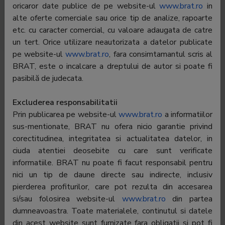
oricaror date publice de pe website-ul
www.brat.ro
in
Mania, acordand acestora sprijin in realizarea rubricii
alte oferte comerciale sau orice tip de analize, rapoarte
"Perle TV", rubrica aflata atat pe site cat si in revista
etc. cu caracter comercial, cu valoare adaugata de catre
TV Mania.
un tert. Orice utilizare neautorizata a datelor publicate
pe website-ul
www.brat.ro
, fara consimtamantul scris al
Editor:
Ringier Romania SRL
BRAT, este o incalcare a dreptului de autor si poate fi
Contractor
Ringier Romania SRL
pasibilă de judecata.
SATI:
Excluderea responsabilitatii
CEO:
Andrei Bereanda
Prin publicarea pe website-ul
www.brat.ro
a informatiilor
BRAT
Andrei Bereanda
sus-mentionate, BRAT nu ofera nicio garantie privind
representative:
corectitudinea, integritatea si actualitatea datelor, in
ciuda atentiei deosebite cu care sunt verificate
Adress
Bd. Dimitrie Pompeiu, nr. 9-9A, Iride Business Park,
corp B2B, Sector 2, Bucuresti
informatiile. BRAT nu poate fi facut responsabil pentru
nici un tip de daune directe sau indirecte, inclusiv
Phone:
021-20.30.800;021-20.93.400
pierderea profiturilor, care pot rezulta din accesarea
si/sau folosirea website-ul
www.brat.ro
din partea
E-mail:
andrei.bereanda@ringier.ro
dumneavoastra. Toate materialele, continutul si datele
Regie
Ringier Romania SRL
din acest website sunt furnizate fara obligatii si pot fi