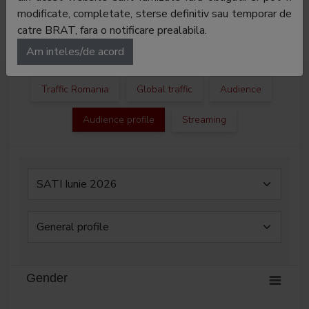
publicitate:
modificate, completate, sterse definitiv sau temporar de
catre BRAT, fara o notificare prealabila.
Departament
Dana Aneculoaiei
publicitate:
Am inteles/de acord
Traffic Romania
Global traffic
Audience
Audience profile
Streaming
Gender