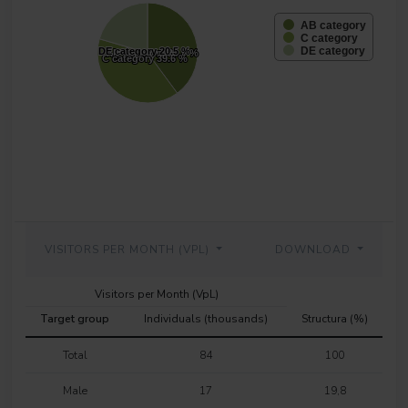
AB category
C category
DE category
DE category
DE category
20.5 %
20.5 %
AB category
AB category
39.9 %
39.9 %
C category
C category
39.6 %
39.6 %
VISITORS PER MONTH (VPL)
DOWNLOAD
Visitors per Month (VpL)
Target group
Individuals (thousands)
Structura (%)
Total
84
100
Male
17
19,8