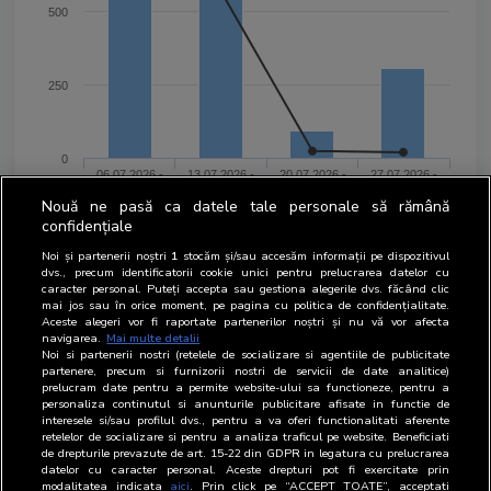
500
250
0
06.07.2026 -
13.07.2026 -
20.07.2026 -
27.07.2026 -
12.07.2026
19.07.2026
26.07.2026
02.08.2026
Nouă ne pasă ca datele tale personale să rămână
Views
Users
confidențiale
Noi și partenerii noștri
1
stocăm și/sau accesăm informații pe dispozitivul
dvs., precum identificatorii cookie unici pentru prelucrarea datelor cu
START VIZUALIZARE (MINIM 0,1%)
caracter personal. Puteți accepta sau gestiona alegerile dvs. făcând clic
mai jos sau în orice moment, pe pagina cu politica de confidențialitate.
Aceste alegeri vor fi raportate partenerilor noștri și nu vă vor afecta
DOWNLOAD
navigarea.
Mai multe detalii
Noi si partenerii nostri (retelele de socializare si agentiile de publicitate
partenere, precum si furnizorii nostri de servicii de date analitice)
%DURATA TOTAL
prelucram date pentru a permite website-ului sa functioneze, pentru a
personaliza continutul si anunturile publicitare afisate in functie de
#
Period
Start vizualizare (minim 0,1%)
interesele si/sau profilul dvs., pentru a va oferi functionalitati aferente
retelelor de socializare si pentru a analiza traficul pe website. Beneficiati
de drepturile prevazute de art. 15-22 din GDPR in legatura cu prelucrarea
1
27 Iulie 2026 - 02 August 2026
304
datelor cu caracter personal. Aceste drepturi pot fi exercitate prin
modalitatea indicata
aici
. Prin click pe “ACCEPT TOATE”, acceptati