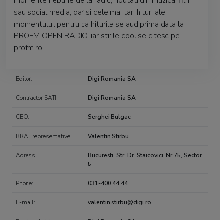
momente nebune de la radio, noutati din muzica, film
sau social media, dar si cele mai tari hituri ale
momentului, pentru ca hiturile se aud prima data la
PROFM OPEN RADIO, iar stirile cool se citesc pe
profm.ro.
Editor:
Digi Romania SA
Contractor SATI:
Digi Romania SA
CEO:
Serghei Bulgac
BRAT representative:
Valentin Stirbu
Adress
Bucuresti, Str. Dr. Staicovici, Nr 75, Sector
5
Phone:
031-400.44.44
E-mail:
valentin.stirbu@digi.ro