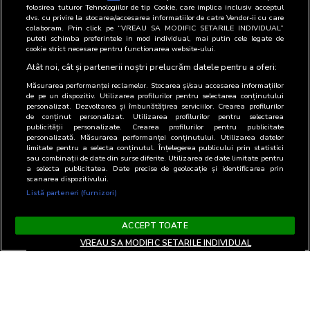
folosirea tuturor Tehnologiilor de tip Cookie, care implica inclusiv acceptul
2
20 Iulie 2026 - 26 Iulie 2026
93
dvs. cu privire la stocarea/accesarea informatiilor de catre Vendor-ii cu care
colaboram. Prin click pe “VREAU SA MODIFIC SETARILE INDIVIDUAL”
3
13 Iulie 2026 - 19 Iulie 2026
893
puteti schimba preferintele in mod individual, mai putin cele legate de
cookie strict necesare pentru functionarea website-ului.
4
06 Iulie 2026 - 12 Iulie 2026
809
Atât noi, cât și partenerii noștri prelucrăm datele pentru a oferi:
Măsurarea performanței reclamelor. Stocarea și/sau accesarea informațiilor
de pe un dispozitiv. Utilizarea profilurilor pentru selectarea conținutului
personalizat. Dezvoltarea și îmbunătățirea serviciilor. Crearea profilurilor
de conținut personalizat. Utilizarea profilurilor pentru selectarea
publicității personalizate. Crearea profilurilor pentru publicitate
personalizată. Măsurarea performanței conținutului. Utilizarea datelor
limitate pentru a selecta conținutul. Înțelegerea publicului prin statistici
sau combinații de date din surse diferite. Utilizarea de date limitate pentru
a selecta publicitatea. Date precise de geolocație și identificarea prin
scanarea dispozitivului.
Listă parteneri (furnizori)
ACCEPT TOATE
VREAU SA MODIFIC SETARILE INDIVIDUAL