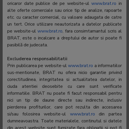
din tara.
oricaror date publice de pe website-ul
www.brat.ro
in
Mixuri de la dj consacrati, informatii despre cele mai tari
alte oferte comerciale sau orice tip de analize, rapoarte
petreceri dance din tara, stiri si videoclipuri din zona
etc. cu caracter comercial, cu valoare adaugata de catre
clubbing-ului autohton si international, topuri si
un tert. Orice utilizare neautorizata a datelor publicate
downloads.
pe website-ul
www.brat.ro
, fara consimtamantul scris al
BRAT, este o incalcare a dreptului de autor si poate fi
pasibilă de judecata.
Editor:
Media Group Services International
Contractor
A.G. Radio Holding SRL
Excluderea responsabilitatii
SATI:
Prin publicarea pe website-ul
www.brat.ro
a informatiilor
sus-mentionate, BRAT nu ofera nicio garantie privind
CEO:
Constantin-Florin Ciobica
corectitudinea, integritatea si actualitatea datelor, in
BRAT
Valeria Iliescu
ciuda atentiei deosebite cu care sunt verificate
representative:
informatiile. BRAT nu poate fi facut responsabil pentru
nici un tip de daune directe sau indirecte, inclusiv
Adress
Bucuresti, Splaiul Unirii Nr. 165, cladirea TN
pierderea profiturilor, care pot rezulta din accesarea
Offices 1, etaj 10, camera D, sector 3
si/sau folosirea website-ul
www.brat.ro
din partea
Phone:
021-318.80.00
dumneavoastra. Toate materialele, continutul si datele
din acest website sunt furnizate fara obligatii si pot fi