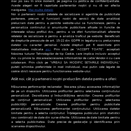
mai jos sau în orice moment, pe pagina cu politica de confidențialitate.
Aceste alegeri vor fi raportate partenerilor noștri și nu vă vor afecta
15 Iulie 2026
552
navigarea.
Mai multe detalii
Noi si partenerii nostri (retelele de socializare si agentiile de publicitate
partenere, precum si furnizorii nostri de servicii de date analitice)
14 Iulie 2026
547
prelucram date pentru a permite website-ului sa functioneze, pentru a
personaliza continutul si anunturile publicitare afisate in functie de
interesele si/sau profilul dvs., pentru a va oferi functionalitati aferente
13 Iulie 2026
516
retelelor de socializare si pentru a analiza traficul pe website. Beneficiati
de drepturile prevazute de art. 15-22 din GDPR in legatura cu prelucrarea
12 Iulie 2026
222
datelor cu caracter personal. Aceste drepturi pot fi exercitate prin
modalitatea indicata
aici
. Prin click pe “ACCEPT TOATE”, acceptati
folosirea tuturor Tehnologiilor de tip Cookie, care implica inclusiv acceptul
11 Iulie 2026
307
dvs. cu privire la stocarea/accesarea informatiilor de catre Vendor-ii cu care
colaboram. Prin click pe “VREAU SA MODIFIC SETARILE INDIVIDUAL”
10 Iulie 2026
647
puteti schimba preferintele in mod individual, mai putin cele legate de
cookie strict necesare pentru functionarea website-ului.
9 Iulie 2026
512
Atât noi, cât și partenerii noștri prelucrăm datele pentru a oferi:
Măsurarea performanței reclamelor. Stocarea și/sau accesarea informațiilor
de pe un dispozitiv. Utilizarea profilurilor pentru selectarea conținutului
personalizat. Dezvoltarea și îmbunătățirea serviciilor. Crearea profilurilor
de conținut personalizat. Utilizarea profilurilor pentru selectarea
publicității personalizate. Crearea profilurilor pentru publicitate
personalizată. Măsurarea performanței conținutului. Utilizarea datelor
limitate pentru a selecta conținutul. Înțelegerea publicului prin statistici
sau combinații de date din surse diferite. Utilizarea de date limitate pentru
a selecta publicitatea. Date precise de geolocație și identificarea prin
scanarea dispozitivului.