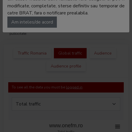
E-mail:
valeria.iliescu@kissfm.ro
modificate, completate, sterse definitiv sau temporar de
Regie
-
catre BRAT, fara o notificare prealabila.
publicitate:
Am inteles/de acord
Departament
-
publicitate:
Traffic Romania
Global traffic
Audience
Audience profile
To see all the data you must be
logged in
www.onefm.ro