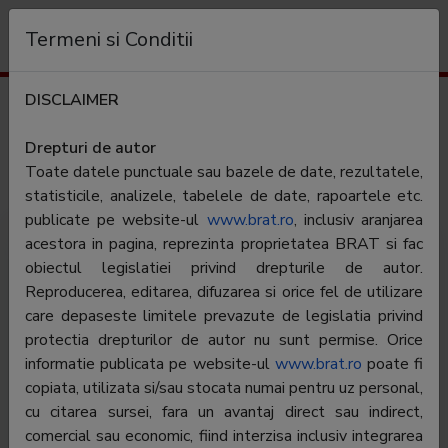
Organization
Termeni si Conditii
DISCLAIMER
Traffic results
onefm.ro
Drepturi de autor
Toate datele punctuale sau bazele de date, rezultatele,
Category:
Muzica & Audio
statisticile, analizele, tabelele de date, rapoartele etc.
publicate pe website-ul
www.brat.ro
, inclusiv aranjarea
acestora in pagina, reprezinta proprietatea BRAT si fac
obiectul legislatiei privind drepturile de autor.
Reproducerea, editarea, difuzarea si orice fel de utilizare
care depaseste limitele prevazute de legislatia privind
protectia drepturilor de autor nu sunt permise. Orice
informatie publicata pe website-ul
www.brat.ro
poate fi
copiata, utilizata si/sau stocata numai pentru uz personal,
cu citarea sursei, fara un avantaj direct sau indirect,
OneFm.ro - site-ul oficial al celui mai bun radio dance
comercial sau economic, fiind interzisa inclusiv integrarea