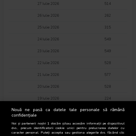
27 Iulie 2026
514
26 Iulie 2026
262
25 Iulie 2026
315
24 Iulie 2026
549
23 Iulie 2026
549
22 Iulie 2026
528
21 Iulie 2026
577
20 Iulie 2026
528
19 Iulie 2026
224
Nouă ne pasă ca datele tale personale să rămână
18 Iulie 2026
310
confidențiale
17 Iulie 2026
550
Noi și partenerii noștri
1
stocăm și/sau accesăm informații pe dispozitivul
dvs., precum identificatorii cookie unici pentru prelucrarea datelor cu
caracter personal. Puteți accepta sau gestiona alegerile dvs. făcând clic
16 Iulie 2026
572