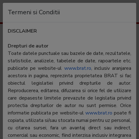
Organization
Termeni si Conditii
DISCLAIMER
Audience profile
go4it.ro
Drepturi de autor
Toate datele punctuale sau bazele de date, rezultatele,
Category:
IT&C
statisticile, analizele, tabelele de date, rapoartele etc.
publicate pe website-ul
www.brat.ro
, inclusiv aranjarea
acestora in pagina, reprezinta proprietatea BRAT si fac
obiectul legislatiei privind drepturile de autor.
Reproducerea, editarea, difuzarea si orice fel de utilizare
care depaseste limitele prevazute de legislatia privind
protectia drepturilor de autor nu sunt permise. Orice
Go4it.ro este principala sursa romaneasca de informatii
informatie publicata pe website-ul
www.brat.ro
poate fi
din domeniul IT&C, care prezinta intr-un stil accesibil si
copiata, utilizata si/sau stocata numai pentru uz personal,
original noutati despre universul gadgeturilor si al
cu citarea sursei, fara un avantaj direct sau indirect,
tehnologiei. Go4it.ro le pune utilizatorilor la dispozitie
comercial sau economic, fiind interzisa inclusiv integrarea