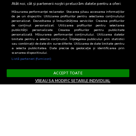
DE category
19
26,7
Atât noi, cât și partenerii noștri prelucrăm datele pentru a oferi:
Măsurarea performanței reclamelor. Stocarea și/sau accesarea informațiilor
de pe un dispozitiv. Utilizarea profilurilor pentru selectarea conținutului
personalizat. Dezvoltarea și îmbunătățirea serviciilor. Crearea profilurilor
de conținut personalizat. Utilizarea profilurilor pentru selectarea
publicității personalizate. Crearea profilurilor pentru publicitate
personalizată. Măsurarea performanței conținutului. Utilizarea datelor
limitate pentru a selecta conținutul. Înțelegerea publicului prin statistici
sau combinații de date din surse diferite. Utilizarea de date limitate pentru
a selecta publicitatea. Date precise de geolocație și identificarea prin
scanarea dispozitivului.
Listă parteneri (furnizori)
ACCEPT TOATE
VREAU SA MODIFIC SETARILE INDIVIDUAL
Terms and Conditions
Privacy and cookies
Contact
Informare GDPR
Change privacy settings
RO