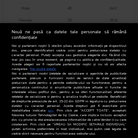
Male
45
64,2
Female
25
35,8
Nouă ne pasă ca datele tale personale să rămână
16-18 years
2
2,4
confidențiale
19-24 years
2
2,3
Noi și partenerii noștri
1
stocăm și/sau accesăm informații pe dispozitivul
dvs., precum identificatorii cookie unici pentru prelucrarea datelor cu
caracter personal. Puteți accepta sau gestiona alegerile dvs. făcând clic
25-34 years
3
3,6
mai jos sau în orice moment, pe pagina cu politica de confidențialitate.
Aceste alegeri vor fi raportate partenerilor noștri și nu vă vor afecta
35-44 years
9
13,1
navigarea.
Mai multe detalii
Noi si partenerii nostri (retelele de socializare si agentiile de publicitate
partenere, precum si furnizorii nostri de servicii de date analitice)
45-54 years
23
32,9
prelucram date pentru a permite website-ului sa functioneze, pentru a
personaliza continutul si anunturile publicitare afisate in functie de
interesele si/sau profilul dvs., pentru a va oferi functionalitati aferente
55-64 years
17
23,8
retelelor de socializare si pentru a analiza traficul pe website. Beneficiati
de drepturile prevazute de art. 15-22 din GDPR in legatura cu prelucrarea
65-74 years
15
21,9
datelor cu caracter personal. Aceste drepturi pot fi exercitate prin
modalitatea indicata
aici
. Prin click pe “ACCEPT TOATE”, acceptati
folosirea tuturor Tehnologiilor de tip Cookie, care implica inclusiv acceptul
AB category
27
38,6
dvs. cu privire la stocarea/accesarea informatiilor de catre Vendor-ii cu care
colaboram. Prin click pe “VREAU SA MODIFIC SETARILE INDIVIDUAL”
C category
24
34,7
puteti schimba preferintele in mod individual, mai putin cele legate de
cookie strict necesare pentru functionarea website-ului.