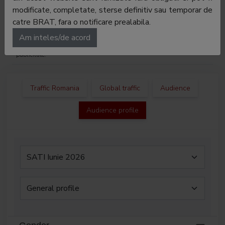
E-mail:
laura.cretu@2222.ro
modificate, completate, sterse definitiv sau temporar de
catre BRAT, fara o notificare prealabila.
Regie publicitate:
-
Am inteles/de acord
Departament
-
publicitate:
Traffic Romania
Global traffic
Audience
Audience profile