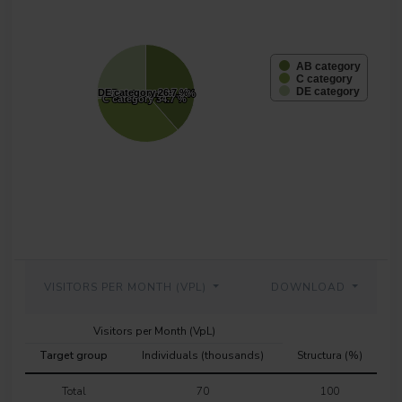
AB category
C category
DE category
DE category
DE category
26.7 %
26.7 %
AB category
AB category
38.6 %
38.6 %
C category
C category
34.7 %
34.7 %
VISITORS PER MONTH (VPL)
DOWNLOAD
Visitors per Month (VpL)
Target group
Individuals (thousands)
Structura (%)
Total
70
100