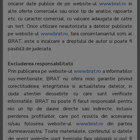
informatii utile pentru achizitionarea de gadgeturi,
oricaror date publice de pe website-ul
www.brat.ro
in
review-uri si tutoriale interesante despre produse din
alte oferte comerciale sau orice tip de analize, rapoarte
domeniul IT&C sau despre jocurile de PC si console.
etc. cu caracter comercial, cu valoare adaugata de catre
Totodata website-ul isi tine la curent cititorii cu cele
un tert. Orice utilizare neautorizata a datelor publicate
mai recente lansari din domeniile software, hardware,
pe website-ul
www.brat.ro
, fara consimtamantul scris al
internet, comunicatii mobile, multimedia si jocuri.
BRAT, este o incalcare a dreptului de autor si poate fi
pasibilă de judecata.
Editor:
Titluri Quality SRL
Excluderea responsabilitatii
Prin publicarea pe website-ul
www.brat.ro
a informatiilor
Contractor SATI:
ARC MEDIA PUBLISHING S.R.L
sus-mentionate, BRAT nu ofera nicio garantie privind
CEO:
Laura Elena Cretu
corectitudinea, integritatea si actualitatea datelor, in
ciuda atentiei deosebite cu care sunt verificate
BRAT
Laura Elena Cretu
informatiile. BRAT nu poate fi facut responsabil pentru
representative:
nici un tip de daune directe sau indirecte, inclusiv
Adress
Bucuresti, Sos. Fabrica de Glucoza nr.21,
pierderea profiturilor, care pot rezulta din accesarea
parter, Sector 2
si/sau folosirea website-ul
www.brat.ro
din partea
dumneavoastra. Toate materialele, continutul si datele
Phone:
-
din acest website sunt furnizate fara obligatii si pot fi