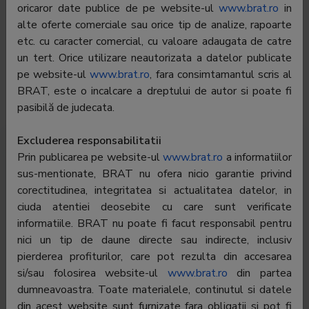
oricaror date publice de pe website-ul
www.brat.ro
in
Phone:
-
alte oferte comerciale sau orice tip de analize, rapoarte
etc. cu caracter comercial, cu valoare adaugata de catre
E-mail:
laura.cretu@2222.ro
un tert. Orice utilizare neautorizata a datelor publicate
Regie publicitate:
-
pe website-ul
www.brat.ro
, fara consimtamantul scris al
BRAT, este o incalcare a dreptului de autor si poate fi
Departament
-
pasibilă de judecata.
publicitate:
Excluderea responsabilitatii
Prin publicarea pe website-ul
Traffic Romania
Global traffic
www.brat.ro
Audience
a informatiilor
sus-mentionate, BRAT nu ofera nicio garantie privind
Audience profile
corectitudinea, integritatea si actualitatea datelor, in
ciuda atentiei deosebite cu care sunt verificate
informatiile. BRAT nu poate fi facut responsabil pentru
To see all the data you must be
logged in
nici un tip de daune directe sau indirecte, inclusiv
pierderea profiturilor, care pot rezulta din accesarea
si/sau folosirea website-ul
www.brat.ro
din partea
dumneavoastra. Toate materialele, continutul si datele
din acest website sunt furnizate fara obligatii si pot fi