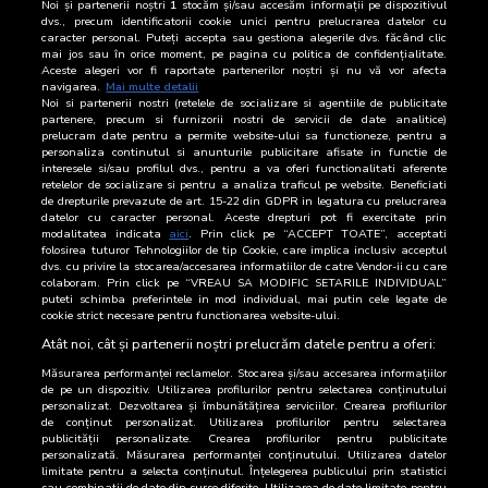
16 Iulie 2026
8.292
Noi și partenerii noștri
1
stocăm și/sau accesăm informații pe dispozitivul
dvs., precum identificatorii cookie unici pentru prelucrarea datelor cu
caracter personal. Puteți accepta sau gestiona alegerile dvs. făcând clic
15 Iulie 2026
12.149
mai jos sau în orice moment, pe pagina cu politica de confidențialitate.
Aceste alegeri vor fi raportate partenerilor noștri și nu vă vor afecta
14 Iulie 2026
17.147
navigarea.
Mai multe detalii
Noi si partenerii nostri (retelele de socializare si agentiile de publicitate
partenere, precum si furnizorii nostri de servicii de date analitice)
13 Iulie 2026
18.769
prelucram date pentru a permite website-ului sa functioneze, pentru a
personaliza continutul si anunturile publicitare afisate in functie de
interesele si/sau profilul dvs., pentru a va oferi functionalitati aferente
12 Iulie 2026
22.124
retelelor de socializare si pentru a analiza traficul pe website. Beneficiati
de drepturile prevazute de art. 15-22 din GDPR in legatura cu prelucrarea
11 Iulie 2026
21.128
datelor cu caracter personal. Aceste drepturi pot fi exercitate prin
modalitatea indicata
aici
. Prin click pe “ACCEPT TOATE”, acceptati
folosirea tuturor Tehnologiilor de tip Cookie, care implica inclusiv acceptul
10 Iulie 2026
63.203
dvs. cu privire la stocarea/accesarea informatiilor de catre Vendor-ii cu care
colaboram. Prin click pe “VREAU SA MODIFIC SETARILE INDIVIDUAL”
9 Iulie 2026
49.004
puteti schimba preferintele in mod individual, mai putin cele legate de
cookie strict necesare pentru functionarea website-ului.
8 Iulie 2026
9.760
Atât noi, cât și partenerii noștri prelucrăm datele pentru a oferi:
Măsurarea performanței reclamelor. Stocarea și/sau accesarea informațiilor
de pe un dispozitiv. Utilizarea profilurilor pentru selectarea conținutului
personalizat. Dezvoltarea și îmbunătățirea serviciilor. Crearea profilurilor
de conținut personalizat. Utilizarea profilurilor pentru selectarea
publicității personalizate. Crearea profilurilor pentru publicitate
personalizată. Măsurarea performanței conținutului. Utilizarea datelor
limitate pentru a selecta conținutul. Înțelegerea publicului prin statistici
sau combinații de date din surse diferite. Utilizarea de date limitate pentru