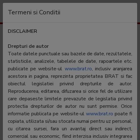
Organization
Termeni si Conditii
DISCLAIMER
Traffic results
g4food.ro
Drepturi de autor
Toate datele punctuale sau bazele de date, rezultatele,
Category:
Culinar
statisticile, analizele, tabelele de date, rapoartele etc.
publicate pe website-ul
www.brat.ro
, inclusiv aranjarea
acestora in pagina, reprezinta proprietatea BRAT si fac
Editor:
G4 Global Journalism SRL
obiectul legislatiei privind drepturile de autor.
Contractor SATI:
ARC MEDIA PUBLISHING S.R.L
Reproducerea, editarea, difuzarea si orice fel de utilizare
care depaseste limitele prevazute de legislatia privind
CEO:
Laura Elena Cretu
protectia drepturilor de autor nu sunt permise. Orice
BRAT
Laura Elena Cretu
informatie publicata pe website-ul
www.brat.ro
poate fi
representative:
copiata, utilizata si/sau stocata numai pentru uz personal,
cu citarea sursei, fara un avantaj direct sau indirect,
Adress
Bucuresti, Sos. Fabrica de Glucoza nr.21,
comercial sau economic, fiind interzisa inclusiv integrarea
parter, Sector 2