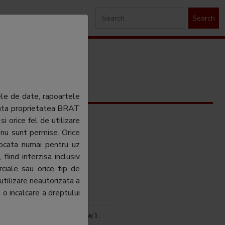
Search
ele de date, rapoartele
ezinta proprietatea BRAT
si orice fel de utilizare
perties Management SRL
 nu sunt permise. Orice
tocata numai pentru uz
perties Management SRL
fiind interzisa inclusiv
 Maria Gheorghe
ciale sau orice tip de
utilizare neautorizata a
briel Oprea
 o incalcare a dreptului
 Strada Democratiei nr 28.A, etaj 1,