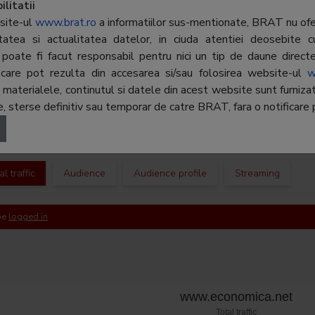
camera 2
litatii
site-ul
www.brat.ro
a informatiilor sus-mentionate, BRAT nu ofer
Phone:
031-860
ritatea si actualitatea datelor, in ciuda atentiei deosebite c
poate fi facut responsabil pentru nici un tip de daune directe 
E-mail:
mihai.op
r, care pot rezulta din accesarea si/sau folosirea website-ul
w
Regie publicitate:
Thematic
terialele, continutul si datele din acest website sunt furnizate 
 sterse definitiv sau temporar de catre BRAT, fara o notificare p
Departament
-
publicitate:
l traffic
Audience
Audience profile
Streaming
 be
logged in
www.economica.net
Total traffic