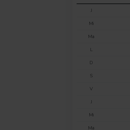
J
Mi
Ma
L
D
S
V
J
Mi
Ma