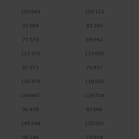
120.943
105.122
92.584
83.265
77.579
69.942
123.376
110.659
87.371
76.817
135.475
118.955
149.847
129.704
96.408
82.666
149.248
130.591
90.146
79.919