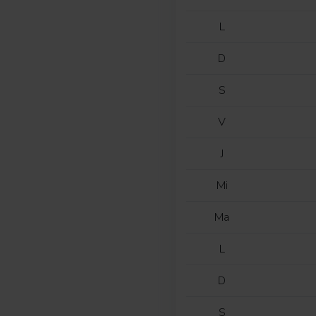
L
D
S
V
J
Mi
Ma
L
D
S