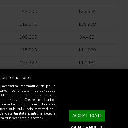
142.605
123.864
119.576
105.908
106.668
94.462
125.823
111.699
137.322
117.961
131.386
115.930
ele pentru a oferi:
u accesarea informațiilor de pe un
94.335
85.633
tarea conținutului personalizat.
ofilurilor de conținut personalizat.
 personalizate. Crearea profilurilor
156.717
138.663
ormanței conținutului. Utilizarea
gerea publicului prin statistici sau
 de date limitate pentru a selecta
140.753
123.545
ACCEPT TOATE
rea prin scanarea dispozitivului.
157.395
134.499
VREAU SA MODIFIC