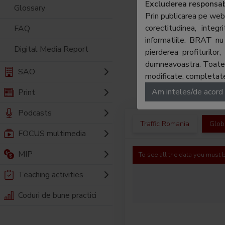
Excluderea responsabi
Glossary
Prin publicarea pe web
corectitudinea, integ
FAQ
informatiile. BRAT nu 
Digital Media Report
pierderea profiturilo
dumneavoastra. Toate ma
SAO
modificate, completate,
Am inteles/de acord
Print
Podcasts
Traffic Romania
Globa
FOCUS multimedia
MIP
To see all the data you must
Teaching activities
Coduri de bune practici