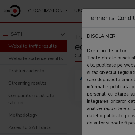
ORGANIZATION
BUSINESS
ANALYSIS A
Termeni si Condit
SATI
DISCLAIMER
Traffic results
economica.ne
Website traffic results
Drepturi de autor
Category:
Economic & financia
Toate datele punctuale
Website audience results
etc. publicate pe web
Profiluri audienta
si fac obiectul legislat
ECONO
care depaseste limitel
Streaming results
online
informatie publicata
finan
personal, cu citarea su
Comparator rezultate
integrarea oricaror d
site-uri
analize, rapoarte etc. 
Methodology
datelor publicate pe 
de autor si poate fi pas
Acces to SATI data