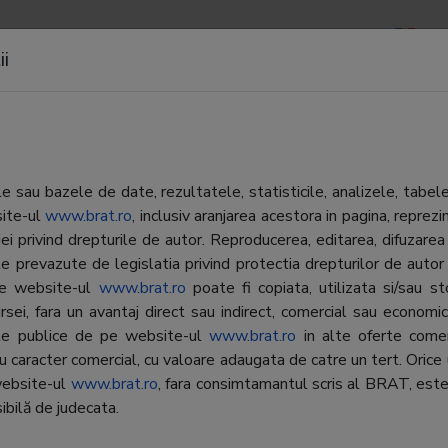
ND REPORTS
NEWSLETTERS
CONTACT
LOGIN
ii
t
r
 sau bazele de date, rezultatele, statisticile, analizele, tabel
site-ul
www.brat.ro
, inclusiv aranjarea acestora in pagina, repr
iei privind drepturile de autor. Reproducerea, editarea, difuzarea 
Editor:
RTV Pro
MICA.net este o publicatie
e prevazute de legislatia privind protectia drepturilor de autor
 de stiri, analize economice si
 pe website-ul
www.brat.ro
poate fi copiata, utilizata si/sau s
Contractor SATI:
RTV Pro
ciare sustinuta de Romania TV.
rsei, fara un avantaj direct sau indirect, comercial sau economic, 
CEO:
Catrinel
ate publice de pe website-ul
www.brat.ro
in alte oferte comer
cu caracter comercial, cu valoare adaugata de catre un tert. Orice 
BRAT
Mihai-Ga
website-ul
www.brat.ro
, fara consimtamantul scris al BRAT, este
representative:
ibilă de judecata.
Adress
Ploiesti,