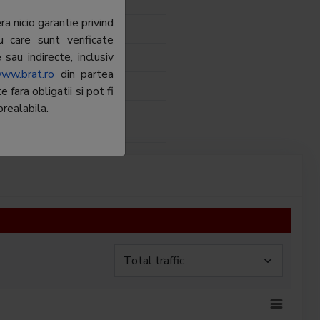
, Prahova
a nicio garantie privind
.51.09
u care sunt verificate
sau indirecte, inclusiv
rea@rtv.net
ww.brat.ro
din partea
 Digital SRL
fara obligatii si pot fi
realabila.