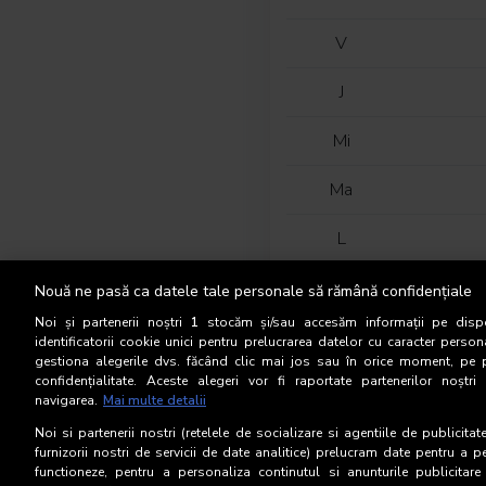
V
J
Mi
Ma
L
D
Nouă ne pasă ca datele tale personale să rămână confidențiale
Noi și partenerii noștri
1
stocăm și/sau accesăm informații pe dispo
S
identificatorii cookie unici pentru prelucrarea datelor cu caracter person
gestiona alegerile dvs. făcând clic mai jos sau în orice moment, pe 
confidențialitate. Aceste alegeri vor fi raportate partenerilor noștr
V
navigarea.
Mai multe detalii
J
Noi si partenerii nostri (retelele de socializare si agentiile de publicita
furnizorii nostri de servicii de date analitice) prelucram date pentru a p
functioneze, pentru a personaliza continutul si anunturile publicitare
Mi