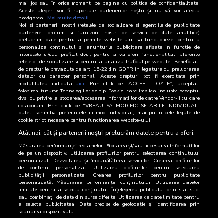
mai jos sau în orice moment, pe pagina cu politica de confidențialitate.
Ianuarie - Martie 2026
Aceste alegeri vor fi raportate partenerilor noștri și nu vă vor afecta
navigarea.
Mai multe detalii
Noi si partenerii nostri (retelele de socializare si agentiile de publicitate
Perioada de Audit
Nr.
Tiraj Brut
Media lunara
partenere, precum si furnizorii nostri de servicii de date analitice)
Aparitii
editie tiparit
Tiraj brut pe aparitie
prelucram date pentru a permite website-ului sa functioneze, pentru a
personaliza continutul si anunturile publicitare afisate in functie de
interesele si/sau profilul dvs., pentru a va oferi functionalitati aferente
Ianuarie
18
387.633
21.535
retelelor de socializare si pentru a analiza traficul pe website. Beneficiati
de drepturile prevazute de art. 15-22 din GDPR in legatura cu prelucrarea
Februarie
20
431.101
21.555
datelor cu caracter personal. Aceste drepturi pot fi exercitate prin
modalitatea indicata
aici
. Prin click pe “ACCEPT TOATE”, acceptati
folosirea tuturor Tehnologiilor de tip Cookie, care implica inclusiv acceptul
Martie
22
474.052
21.547
dvs. cu privire la stocarea/accesarea informatiilor de catre Vendor-ii cu care
colaboram. Prin click pe “VREAU SA MODIFIC SETARILE INDIVIDUAL”
Total
60
1.292.786
puteti schimba preferintele in mod individual, mai putin cele legate de
cookie strict necesare pentru functionarea website-ului.
Medii de aparitie
21.546
Atât noi, cât și partenerii noștri prelucrăm datele pentru a oferi:
Măsurarea performanței reclamelor. Stocarea și/sau accesarea informațiilor
de pe un dispozitiv. Utilizarea profilurilor pentru selectarea conținutului
personalizat. Dezvoltarea și îmbunătățirea serviciilor. Crearea profilurilor
de conținut personalizat. Utilizarea profilurilor pentru selectarea
publicității personalizate. Crearea profilurilor pentru publicitate
personalizată. Măsurarea performanței conținutului. Utilizarea datelor
limitate pentru a selecta conținutul. Înțelegerea publicului prin statistici
sau combinații de date din surse diferite. Utilizarea de date limitate pentru
a selecta publicitatea. Date precise de geolocație și identificarea prin
scanarea dispozitivului.