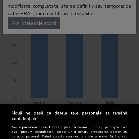
Cifre difuzare (Ziarul Lumina)
modificate, completate, sterse definitiv sau temporar de
25k
catre BRAT, fara o notificare prealabila.
Am inteles/de acord
20k
15k
10k
5k
0
Ianuarie
Februarie
Martie
Tiraj mediu lunar per aparitie
Nouă ne pasă ca datele tale personale să rămână
confidențiale
Noi și partenerii noștri
1
stocăm și/sau accesăm informații pe dispozitivul
TIRAJ BRUT
dvs., precum identificatorii cookie unici pentru prelucrarea datelor cu
caracter personal. Puteți accepta sau gestiona alegerile dvs. făcând clic