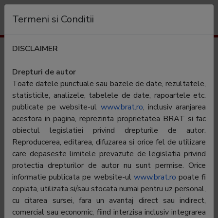
Organization
Termeni si Conditii
DISCLAIMER
Cifre de difuzare
Ziarul Lumina
Drepturi de autor
Toate datele punctuale sau bazele de date, rezultatele,
statisticile, analizele, tabelele de date, rapoartele etc.
publicate pe website-ul
www.brat.ro
, inclusiv aranjarea
acestora in pagina, reprezinta proprietatea BRAT si fac
Numele editorului:
Patriarhia Romana - Ziarul Lumina
obiectul legislatiei privind drepturile de autor.
Reproducerea, editarea, difuzarea si orice fel de utilizare
Periodicitate:
Cotidian
care depaseste limitele prevazute de legislatia privind
Category:
protectia drepturilor de autor nu sunt permise. Orice
Spiritualitate
informatie publicata pe website-ul
www.brat.ro
poate fi
Aria de difuzare:
National
copiata, utilizata si/sau stocata numai pentru uz personal,
cu citarea sursei, fara un avantaj direct sau indirect,
Tip:
Platita
comercial sau economic, fiind interzisa inclusiv integrarea