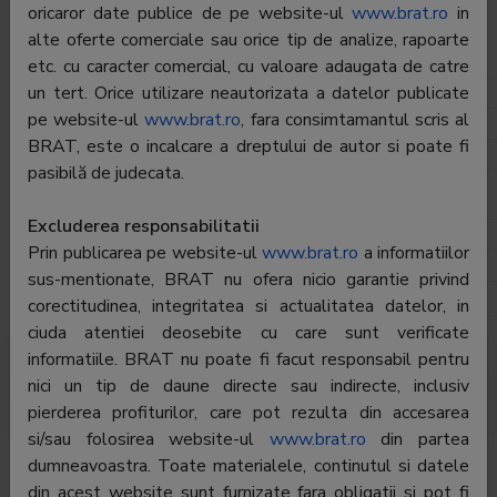
Director General:
Stefan Sfarghie
oricaror date publice de pe website-ul
www.brat.ro
in
alte oferte comerciale sau orice tip de analize, rapoarte
Departament Difuzare
etc. cu caracter comercial, cu valoare adaugata de catre
un tert. Orice utilizare neautorizata a datelor publicate
Director:
Stefan Sfarghie
pe website-ul
www.brat.ro
, fara consimtamantul scris al
Telefon:
0376.20.30.24
BRAT, este o incalcare a dreptului de autor si poate fi
E-mail:
stefansfarghie@gmail.com
pasibilă de judecata.
Departament Publicitate
Excluderea responsabilitatii
Director:
Stefan Sfarghie
Prin publicarea pe website-ul
www.brat.ro
a informatiilor
Telefon:
0376.20.30.24
sus-mentionate, BRAT nu ofera nicio garantie privind
E-mail:
stefansfarghie@gmail.com
corectitudinea, integritatea si actualitatea datelor, in
ciuda atentiei deosebite cu care sunt verificate
informatiile. BRAT nu poate fi facut responsabil pentru
Cifre de difuzare
Audience
nici un tip de daune directe sau indirecte, inclusiv
pierderea profiturilor, care pot rezulta din accesarea
si/sau folosirea website-ul
www.brat.ro
din partea
To see all the data you must be
logged in
dumneavoastra. Toate materialele, continutul si datele
din acest website sunt furnizate fara obligatii si pot fi