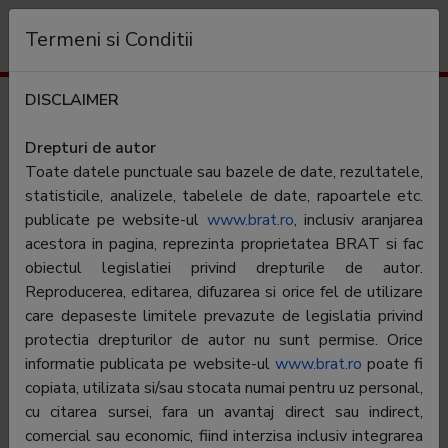
Organization
Termeni si Conditii
DISCLAIMER
Audience
Evenimentul Zilei de Duminica
Drepturi de autor
Toate datele punctuale sau bazele de date, rezultatele,
statisticile, analizele, tabelele de date, rapoartele etc.
publicate pe website-ul
www.brat.ro
, inclusiv aranjarea
acestora in pagina, reprezinta proprietatea BRAT si fac
obiectul legislatiei privind drepturile de autor.
Numele editorului:
Editura Evenimentul si Capital SRL
Reproducerea, editarea, difuzarea si orice fel de utilizare
care depaseste limitele prevazute de legislatia privind
Periodicitate:
protectia drepturilor de autor nu sunt permise. Orice
Category:
informatie publicata pe website-ul
www.brat.ro
poate fi
copiata, utilizata si/sau stocata numai pentru uz personal,
Aria de difuzare:
National
cu citarea sursei, fara un avantaj direct sau indirect,
comercial sau economic, fiind interzisa inclusiv integrarea
Tip:
Platita