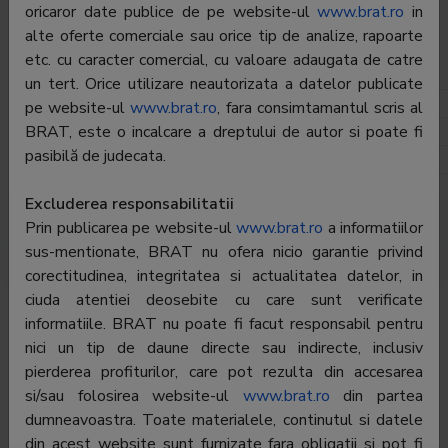
oricaror date publice de pe website-ul
www.brat.ro
in
Director General:
Virgil Munteanu
alte oferte comerciale sau orice tip de analize, rapoarte
etc. cu caracter comercial, cu valoare adaugata de catre
Departament Marketing
un tert. Orice utilizare neautorizata a datelor publicate
Director:
Andreea Lacatus
pe website-ul
www.brat.ro
, fara consimtamantul scris al
BRAT, este o incalcare a dreptului de autor si poate fi
Telefon:
021-203.09.41
pasibilă de judecata.
E-mail:
andreea.lacatus@evzgroup.ro
Excluderea responsabilitatii
Prin publicarea pe website-ul
www.brat.ro
a informatiilor
Cifre de difuzare
Audience
sus-mentionate, BRAT nu ofera nicio garantie privind
corectitudinea, integritatea si actualitatea datelor, in
To see all the data you must be
logged in
ciuda atentiei deosebite cu care sunt verificate
informatiile. BRAT nu poate fi facut responsabil pentru
Audience Evenimentul Zilei de Duminica
nici un tip de daune directe sau indirecte, inclusiv
pierderea profiturilor, care pot rezulta din accesarea
480
4.8
si/sau folosirea website-ul
www.brat.ro
din partea
dumneavoastra. Toate materialele, continutul si datele
din acest website sunt furnizate fara obligatii si pot fi
360
3.6