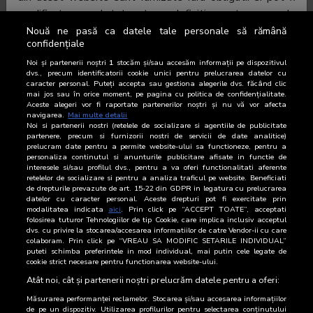
modificate, completate, sterse definitiv sau temporar de
catre BRAT, fara o notificare prealabila.
Nouă ne pasă ca datele tale personale să rămână
CpA (mii)
CpA (%)
confidențiale
240
2.4
Am inteles/de acord
Noi și partenerii noștri
1
stocăm și/sau accesăm informații pe dispozitivul
dvs., precum identificatorii cookie unici pentru prelucrarea datelor cu
caracter personal. Puteți accepta sau gestiona alegerile dvs. făcând clic
mai jos sau în orice moment, pe pagina cu politica de confidențialitate.
120
1.2
Aceste alegeri vor fi raportate partenerilor noștri și nu vă vor afecta
navigarea.
Mai multe detalii
Noi si partenerii nostri (retelele de socializare si agentiile de publicitate
partenere, precum si furnizorii nostri de servicii de date analitice)
0
0
prelucram date pentru a permite website-ului sa functioneze, pentru a
2010
personaliza continutul si anunturile publicitare afisate in functie de
interesele si/sau profilul dvs., pentru a va oferi functionalitati aferente
CpA (mii)
CpA (%)
retelelor de socializare si pentru a analiza traficul pe website. Beneficiati
de drepturile prevazute de art. 15-22 din GDPR in legatura cu prelucrarea
datelor cu caracter personal. Aceste drepturi pot fi exercitate prin
modalitatea indicata
aici
. Prin click pe “ACCEPT TOATE”, acceptati
CPA
folosirea tuturor Tehnologiilor de tip Cookie, care implica inclusiv acceptul
dvs. cu privire la stocarea/accesarea informatiilor de catre Vendor-ii cu care
colaboram. Prin click pe “VREAU SA MODIFIC SETARILE INDIVIDUAL”
Livrare
CpA
puteti schimba preferintele in mod individual, mai putin cele legate de
cookie strict necesare pentru functionarea website-ului.
SNA FOCUS Apr09-Apr10
402
Atât noi, cât și partenerii noștri prelucrăm datele pentru a oferi:
Măsurarea performanței reclamelor. Stocarea și/sau accesarea informațiilor
de pe un dispozitiv. Utilizarea profilurilor pentru selectarea conținutului