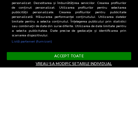
personalizat. Dezvoltarea și îmbunătățirea serviciilor. Crearea profilurilor
de conținut personalizat. Utilizarea profilurilor pentru selectarea
publicității personalizate. Crearea profilurilor pentru publicitate
personalizată. Măsurarea performanței conținutului. Utilizarea datelor
limitate pentru a selecta conținutul. Înțelegerea publicului prin statistici
sau combinații de date din surse diferite. Utilizarea de date limitate pentru
a selecta publicitatea. Date precise de geolocație și identificarea prin
scanarea dispozitivului.
Listă parteneri (furnizori)
ACCEPT TOATE
VREAU SA MODIFIC SETARILE INDIVIDUAL
Terms and Conditions
Privacy and cookies
Contact
Informare GDPR
Change privacy settings
RO
Copyright© 2026