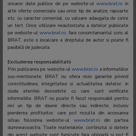
oricaror date publice de pe website-ul
www.brat.ro
in
Tip:
Gratuita
alte oferte comerciale sau orice tip de analize, rapoarte
etc. cu caracter comercial, cu valoare adaugata de catre
Director General:
Constantin Sandu/Cristian Stancu
un tert. Orice utilizare neautorizata a datelor publicate
pe website-ul
www.brat.ro
, fara consimtamantul scris al
Departament Difuzare
BRAT, este o incalcare a dreptului de autor si poate fi
Director:
Dana Zamfir
pasibilă de judecata.
Telefon:
0372-130.133
E-mail:
dana.zamfir@adevarulholding.ro
Excluderea responsabilitatii
Prin publicarea pe website-ul
www.brat.ro
a informatiilor
Departament Publicitate Online
sus-mentionate, BRAT nu ofera nicio garantie privind
Director:
Denisa Popsor
corectitudinea, integritatea si actualitatea datelor, in
ciuda atentiei deosebite cu care sunt verificate
Telefon:
0372-130.241
informatiile. BRAT nu poate fi facut responsabil pentru
E-mail:
denisa.popsor@adevarulholding.ro
nici un tip de daune directe sau indirecte, inclusiv
pierderea profiturilor, care pot rezulta din accesarea
Departament Publicitate Print
si/sau folosirea website-ul
www.brat.ro
din partea
Director:
Dana Butnaru
dumneavoastra. Toate materialele, continutul si datele
Telefon:
0372-130.100
din acest website sunt furnizate fara obligatii si pot fi