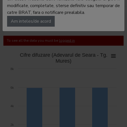
E-mail:
dana.butnaru@adevarulholding.ro
modificate, completate, sterse definitiv sau temporar de
catre BRAT, fara o notificare prealabila.
Am inteles/de acord
Cifre de difuzare
Audience
To see all the data you must be
logged in
Cifre difuzare (Adevarul de Seara - Tg.
Mures)
8k
6k
4k
2k