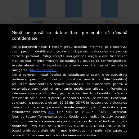
0
Ianuarie
Februarie
Martie
Tiraj mediu lunar per aparitie
Nouă ne pasă ca datele tale personale să rămână
confidențiale
Noi și partenerii noștri
1
stocăm și/sau accesăm informații pe dispozitivul
TIRAJ BRUT
dvs., precum identificatorii cookie unici pentru prelucrarea datelor cu
caracter personal. Puteți accepta sau gestiona alegerile dvs. făcând clic
mai jos sau în orice moment, pe pagina cu politica de confidențialitate.
Ianuarie - Martie 2011
Aceste alegeri vor fi raportate partenerilor noștri și nu vă vor afecta
navigarea.
Mai multe detalii
Noi si partenerii nostri (retelele de socializare si agentiile de publicitate
Perioada de Audit
Nr.
Tiraj
Media lunara
partenere, precum si furnizorii nostri de servicii de date analitice)
Aparitii
Brut
Tiraj brut pe aparitie
prelucram date pentru a permite website-ului sa functioneze, pentru a
personaliza continutul si anunturile publicitare afisate in functie de
interesele si/sau profilul dvs., pentru a va oferi functionalitati aferente
Ianuarie
21
125.000
5.952,0
retelelor de socializare si pentru a analiza traficul pe website. Beneficiati
de drepturile prevazute de art. 15-22 din GDPR in legatura cu prelucrarea
Februarie
20
120.000
6.000,0
datelor cu caracter personal. Aceste drepturi pot fi exercitate prin
modalitatea indicata
aici
. Prin click pe “ACCEPT TOATE”, acceptati
folosirea tuturor Tehnologiilor de tip Cookie, care implica inclusiv acceptul
Martie
23
138.000
6.000,0
dvs. cu privire la stocarea/accesarea informatiilor de catre Vendor-ii cu care
colaboram. Prin click pe “VREAU SA MODIFIC SETARILE INDIVIDUAL”
Total
64
383.000
puteti schimba preferintele in mod individual, mai putin cele legate de
cookie strict necesare pentru functionarea website-ului.