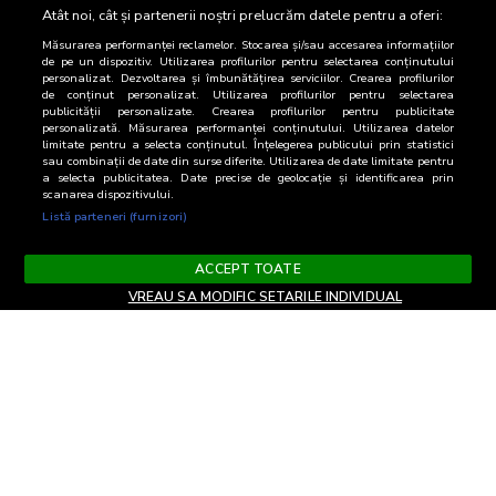
Medii de aparitie
5.984,0
Atât noi, cât și partenerii noștri prelucrăm datele pentru a oferi:
Măsurarea performanței reclamelor. Stocarea și/sau accesarea informațiilor
de pe un dispozitiv. Utilizarea profilurilor pentru selectarea conținutului
personalizat. Dezvoltarea și îmbunătățirea serviciilor. Crearea profilurilor
de conținut personalizat. Utilizarea profilurilor pentru selectarea
publicității personalizate. Crearea profilurilor pentru publicitate
personalizată. Măsurarea performanței conținutului. Utilizarea datelor
limitate pentru a selecta conținutul. Înțelegerea publicului prin statistici
sau combinații de date din surse diferite. Utilizarea de date limitate pentru
a selecta publicitatea. Date precise de geolocație și identificarea prin
scanarea dispozitivului.
Listă parteneri (furnizori)
ACCEPT TOATE
VREAU SA MODIFIC SETARILE INDIVIDUAL
Terms and Conditions
Privacy and cookies
Contact
Informare GDPR
Change privacy settings
RO