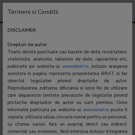
Organization
Termeni si Conditii
DISCLAIMER
Cifre de difuzare
Adevarul de Seara - Tg. Mures
Drepturi de autor
Toate datele punctuale sau bazele de date, rezultatele,
statisticile, analizele, tabelele de date, rapoartele etc.
publicate pe website-ul
www.brat.ro
, inclusiv aranjarea
acestora in pagina, reprezinta proprietatea BRAT si fac
obiectul legislatiei privind drepturile de autor.
Numele
Adevarul Holding SRL
Reproducerea, editarea, difuzarea si orice fel de utilizare
editorului:
care depaseste limitele prevazute de legislatia privind
protectia drepturilor de autor nu sunt permise. Orice
Periodicitate:
Cotidian
informatie publicata pe website-ul
www.brat.ro
poate fi
Category:
Cotidian sau saptamanal generalist, local sau
copiata, utilizata si/sau stocata numai pentru uz personal,
regional
cu citarea sursei, fara un avantaj direct sau indirect,
comercial sau economic, fiind interzisa inclusiv integrarea
Aria de difuzare:
Local