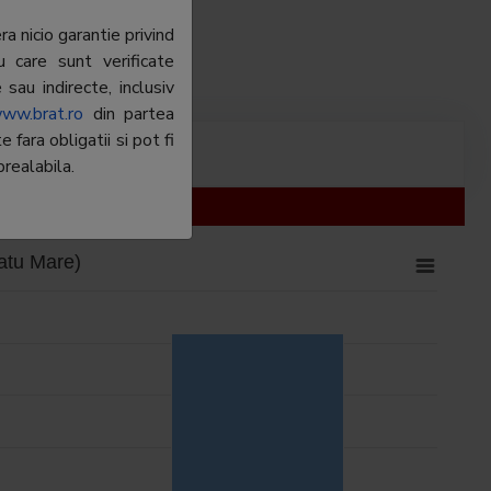
a nicio garantie privind
u care sunt verificate
sau indirecte, inclusiv
ww.brat.ro
din partea
fara obligatii si pot fi
realabila.
Satu Mare)