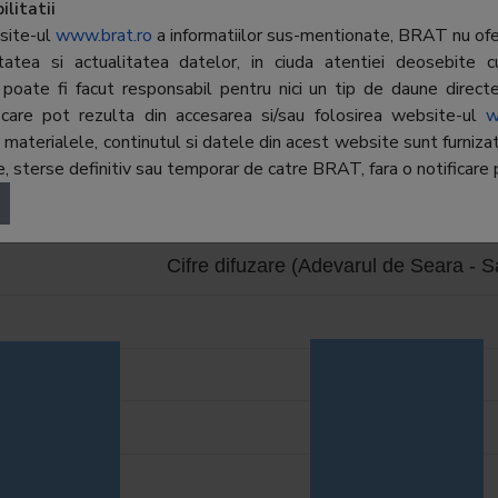
litatii
site-ul
www.brat.ro
a informatiilor sus-mentionate, BRAT nu ofer
Constantin Sandu/Cristian Stancu
ritatea si actualitatea datelor, in ciuda atentiei deosebite c
poate fi facut responsabil pentru nici un tip de daune directe 
r, care pot rezulta din accesarea si/sau folosirea website-ul
w
terialele, continutul si datele din acest website sunt furnizate 
ience
 sterse definitiv sau temporar de catre BRAT, fara o notificare p
logged in
Cifre difuzare (Adevarul de Seara - 