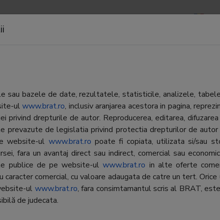
ND REPORTS
NEWSLETTERS
CONTACT
LOGIN
ii
eara - Satu Mare
 sau bazele de date, rezultatele, statisticile, analizele, tabel
site-ul
www.brat.ro
, inclusiv aranjarea acestora in pagina, repr
Departament Difuzare
Adevarul Holding SRL
iei privind drepturile de autor. Reproducerea, editarea, difuzarea 
Director:
Dana Zamfir
e prevazute de legislatia privind protectia drepturilor de autor
Telefon:
0372-130.133
 pe website-ul
www.brat.ro
poate fi copiata, utilizata si/sau s
Cotidian
E-mail:
dana.zamfir@adeva
rsei, fara un avantaj direct sau indirect, comercial sau economic, 
Cotidian sau saptamanal
ate publice de pe website-ul
www.brat.ro
in alte oferte comer
generalist, local sau regional
Departament Publicitate Print
cu caracter comercial, cu valoare adaugata de catre un tert. Orice 
Director:
Dana Butnaru
website-ul
www.brat.ro
, fara consimtamantul scris al BRAT, este
Local
ibilă de judecata.
Telefon:
0372-130.100
E-mail:
dana.butnaru@adev
Gratuita