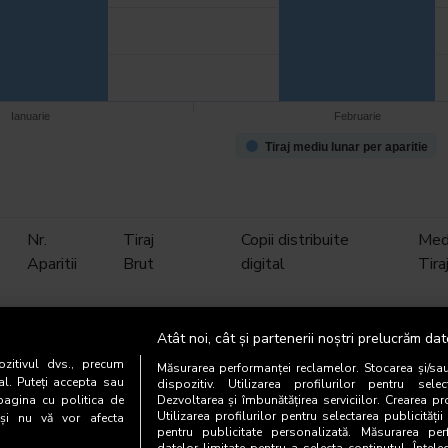
Ianuarie
Februarie
Tiraj mediu lunar per aparitie
Nr.
Tiraj
Copii distribuite
Medi
Aparitii
Brut
digital
Tira
21
271.000
0
12.
Atât noi, cât și partenerii noștri prelucrăm dat
zitivul dvs., precum
Măsurarea performanței reclamelor. Stocarea și/sa
20
260.000
0
13.
al. Puteți accepta sau
dispozitiv. Utilizarea profilurilor pentru selec
pagina cu politica de
Dezvoltarea și îmbunătățirea serviciilor. Crearea pr
Utilizarea profilurilor pentru selectarea publicității
i și nu vă vor afecta
23
299.000
0
13.
pentru publicitate personalizată. Măsurarea perf