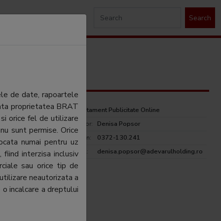
Search
ele de date, rapoartele
ezinta proprietatea BRAT
Departament Publicitate Online
si orice fel de utilizare
Director:
Denisa Popsor
 nu sunt permise. Orice
Telefon:
0372-130.241
tocata numai pentru uz
rulholding.ro
E-mail:
denisa.popsor@adevarulholding.ro
fiind interzisa inclusiv
ciale sau orice tip de
utilizare neautorizata a
 o incalcare a dreptului
arulholding.ro