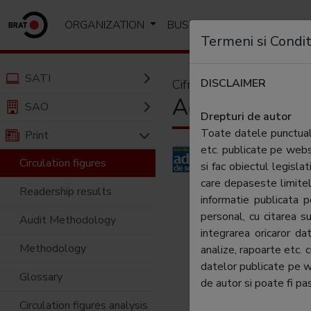
ORGANIZATION
BUSINESS
ANALYSIS A
Termeni si Condit
SATI
DISCLAIMER
Cifre de difuzare
Adevarul de S
SAO
Drepturi de autor
Toate datele punctuale
Print
etc. publicate pe web
Numele
Circulation figures
si fac obiectul legislat
editorului:
care depaseste limitel
Readership results
informatie publicata
Periodicitate:
personal, cu citarea su
Audit Methodology
Category:
integrarea oricaror d
Methodology
analize, rapoarte etc. 
datelor publicate pe 
Aria de
Glossary
de autor si poate fi pas
difuzare:
Circulation figures analysis
Tip: