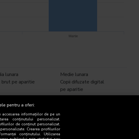
Martie
a lunara
Medie lunara
j brut pe aparitie
Copii difuzate digital
pe aparitie
904,0
0
ele pentru a oferi:
u accesarea informațiilor de pe un
000,0
0
tarea conținutului personalizat.
ofilurilor de conținut personalizat.
 personalizate. Crearea profilurilor
000,0
0
ormanței conținutului. Utilizarea