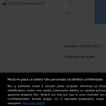
Coduri de bune practici
5k
2.5k
0
Ianuarie - Martie 2011
Perioada de Audit
Ianuarie
Nouă ne pasă ca datele tale personale să rămână confidențiale
Noi și partenerii noștri
1
stocăm și/sau accesăm informații pe dispo
Februarie
identificatorii cookie unici pentru prelucrarea datelor cu caracter person
gestiona alegerile dvs. făcând clic mai jos sau în orice moment, pe 
confidențialitate. Aceste alegeri vor fi raportate partenerilor noștr
Martie
navigarea.
Mai multe detalii