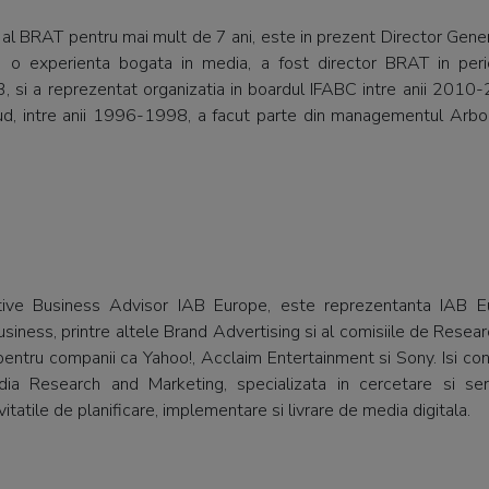
 al BRAT pentru mai mult de 7 ani, este in prezent Director Gene
u o experienta bogata in media, a fost director BRAT in per
, si a reprezentat organizatia in boardul IFABC intre anii 2010
ud, intre anii 1996-1998, a facut parte din managementul Arb
ive Business Advisor IAB Europe, este reprezentanta IAB E
iness, printre altele Brand Advertising si al comisiile de Resea
r pentru companii ca Yahoo!, Acclaim Entertainment si Sony. Isi 
ia Research and Marketing, specializata in cercetare si serv
ctivitatile de planificare, implementare si livrare de media digitala.