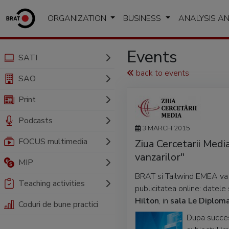
ORGANIZATION
BUSINESS
ANALYSIS A
Events
SATI
back to events
SAO
Print
Podcasts
3 MARCH 2015
FOCUS multimedia
Ziua Cercetarii Medi
vanzarilor"
MIP
BRAT si Tailwind EMEA va i
Teaching activities
publicitatea online: datele
Hilton
, in
sala Le Diplom
Coduri de bune practici
Dupa succesu