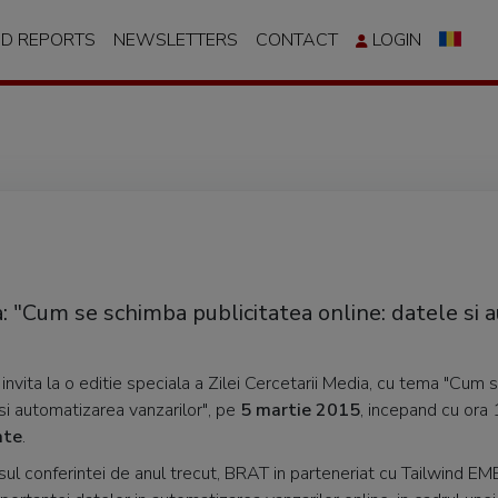
ND REPORTS
NEWSLETTERS
CONTACT
LOGIN
a: "Cum se schimba publicitatea online: datele si
nvita la o editie speciala a Zilei Cercetarii Media, cu tema "Cum
 si automatizarea vanzarilor", pe
5 martie 2015
, incepand cu ora 
ate
.
l conferintei de anul trecut, BRAT in parteneriat cu Tailwind EM