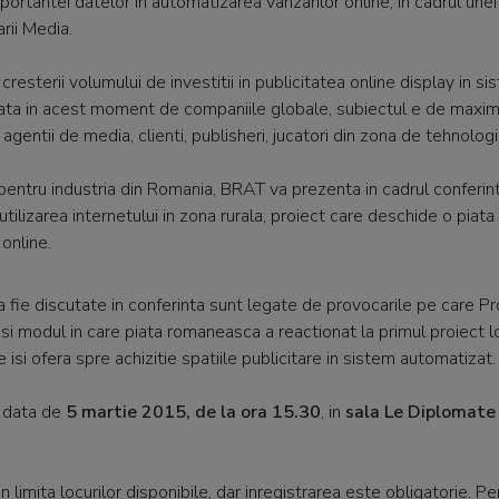
portantei datelor in automatizarea vanzarilor online, in cadrul unei 
arii Media.
 cresterii volumului de investitii in publicitatea online display in s
ata in acest moment de companiile globale, subiectul e de maxim
 agentii de media, clienti, publisheri, jucatori din zona de tehnologi
pentru industria din Romania, BRAT va prezenta in cadrul conferin
a utilizarea internetului in zona rurala, proiect care deschide o piat
 online.
fie discutate in conferinta sunt legate de provocarile pe care P
si modul in care piata romaneasca a reactionat la primul proiect l
e isi ofera spre achizitie spatiile publicitare in sistem automatizat.
n data de
5 martie 2015, de la ora 15.30
, in
sala Le Diplomate 
in limita locurilor disponibile, dar inregistrarea este obligatorie. Pe