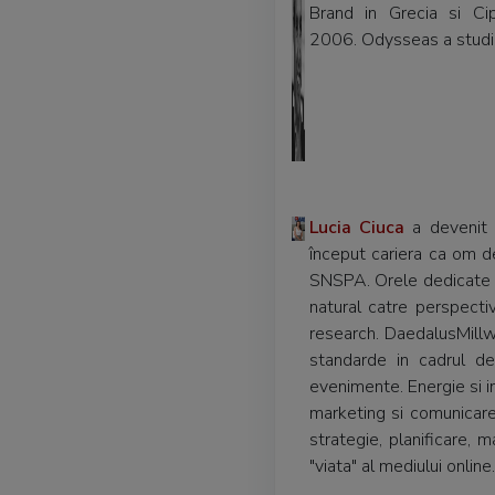
Brand in Grecia si Ci
2006. Odysseas a studiat
Lucia Ciuca
a devenit 
început cariera ca om de
SNSPA. Orele dedicate f
natural catre perspecti
research. DaedalusMillw
standarde in cadrul d
evenimente. Energie si in
marketing si comunicare
strategie, planificare, 
"viata" al mediului online