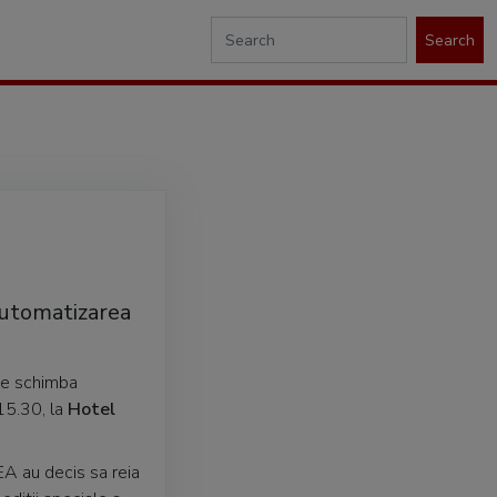
Search
 automatizarea
 se schimba
15.30, la
Hotel
EA au decis sa reia