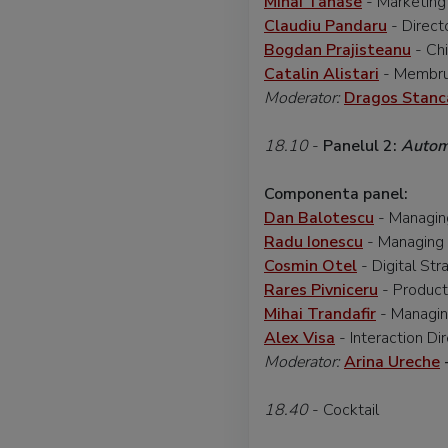
Mihai Tanase
- Marketing
Claudiu Pandaru
- Direct
Bogdan Prajisteanu
- Ch
Catalin Alistari
- Membru a
Moderator:
Dragos Stanc
18.10
-
Panelul 2:
Automa
Componenta panel:
Dan Balotescu
- Managin
Radu Ionescu
- Managing 
Cosmin Otel
- Digital Str
Rares Pivniceru
- Product
Mihai Trandafir
- Managin
Alex Visa
- Interaction D
Moderator:
Arina Ureche
18.40
- Cocktail