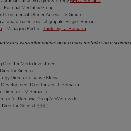
 Communication & Digital Strategy
BMW Romania
or Editorial Mediafax Group
ief Commercial Officer Antena TV Group
l boardului editorial al grupului Ringier Romania
a
- Managing Partner
Think Digital Romania
tizarea vanzarilor online: doar o noua metoda sau o schimb
g Director Media Investment
Director Kinecto
ategy Director Initiative Media
 Development Director Zenith Romania
g Director UM Romania
irector for Romania, GroupM Worldwide
-
Director General
BRAT