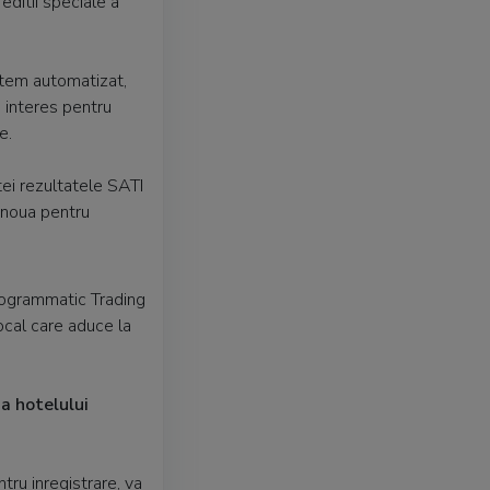
editii speciale a
istem automatizat,
 interes pentru
e.
tei rezultatele SATI
a noua pentru
rogrammatic Trading
ocal care aduce la
a hotelului
ntru inregistrare, va