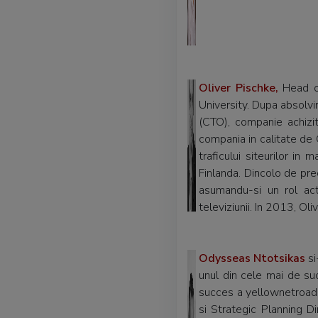
Oliver Pischke,
Head of
University. Dupa absolv
(CTO), companie achizit
compania in calitate de 
traficului siteurilor in 
Finlanda. Dincolo de pr
asumandu-si un rol act
televiziunii. In 2013, Ol
Odysseas Ntotsikas
si
unul din cele mai de su
succes a yellownetroad 
si Strategic Planning D