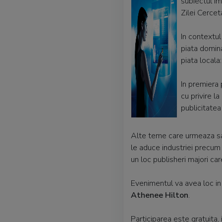
subiectul im
Zilei Cercet
In contextul
piata domin
piata locala:
In premiera 
cu privire l
publicitatea
Alte teme care urmeaza sa 
le aduce industriei precum 
un loc publisheri majori car
Evenimentul va avea loc i
Athenee Hilton
.
Participarea este gratuita, 