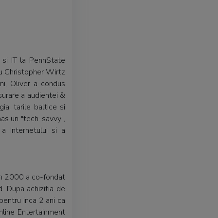
si IT la PennState
u Christopher Wirtz
ni, Oliver a condus
surare a audientei &
ia, tarile baltice si
mas un "tech-savvy",
a Internetului si a
 In 2000 a co-fondat
d. Dupa achizitia de
entru inca 2 ani ca
nline Entertainment