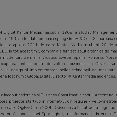
 Digital Kantar Media, nascut in 1968, a studiat Management 
ire, in 1995, a fondat compania spring GmbH & Co. KG impreuna c
ionata apoi in 2011 de catre Kantar Media. In ultimii 20 de a
CEO. In tot acest timp, compania a furnizat solutia tehnica de ma
mai multe tari: Germania, Austria, Elvetia, Spania, Romania, Norveg
eocuparea continua pentru dezvoltarea business-ului, Oliver a ra
iv in design si implementarea noilor tehnologii de masurare 
iver a fost numit Global Digital Director al Kantar Media audiences.
-a inceput cariera ca si Business Consultant in cadrul Accenture.
cces proiecte start-up in Internet-ul din regiune - yellownetroa
de catre OgilvyOne in 2005, Odysseas a lucrat pentru agentie p
irector. A condus apoi Sportingbet, transformandu-l in primul O