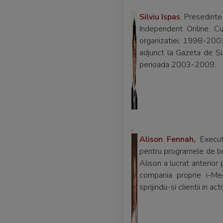
Silviu Ispas
, Presedinte
Independent Online. C
organizatiei, 1998-2003
adjunct la Gazeta de S
perioada 2003-2009.
Alison Fennah,
Execut
pentru programele de bus
Alison a lucrat anterio
compania proprie i-Med
sprijindu-si clientii in a