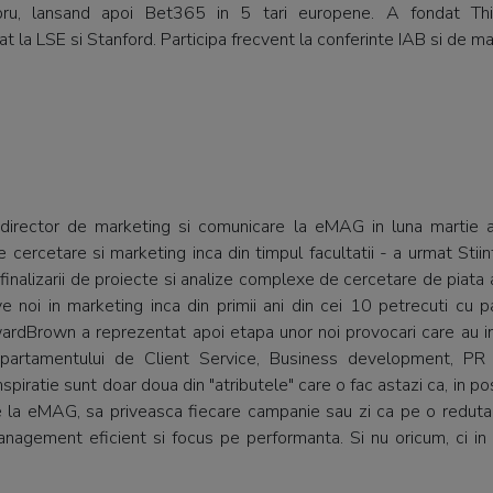
pru, lansand apoi Bet365 in 5 tari europene. A fondat Thi
 la LSE si Stanford. Participa frecvent la conferinte IAB si de ma
director de marketing si comunicare la eMAG in luna martie a
 cercetare si marketing inca din timpul facultatii - a urmat Stiint
inalizarii de proiecte si analize complexe de cercetare de piata
ve noi in marketing inca din primii ani din cei 10 petrecuti cu 
ardBrown a reprezentat apoi etapa unor noi provocari care au i
epartamentului de Client Service, Business development, PR
spiratie sunt doar doua din "atributele" care o fac astazi ca, in p
 la eMAG, sa priveasca fiecare campanie sau zi ca pe o reduta 
management eficient si focus pe performanta. Si nu oricum, ci in
.