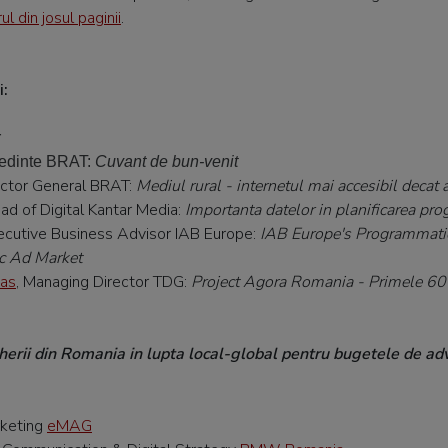
ul din josul paginii
.
:
r
edinte BRAT:
Cuvant de bun-venit
rector General BRAT:
Mediul rural - internetul mai accesibil decat 
ead of Digital Kantar Media:
Importanta datelor in planificarea pr
xecutive Business Advisor IAB Europe:
IAB Europe's Programmati
ic Ad Market
kas
, Managing Director TDG:
Project Agora Romania - Primele 60 
herii din Romania in lupta local-global pentru bugetele de ad
rketing
eMAG