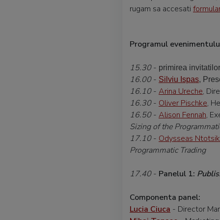
rugam sa accesati
formular
Programul evenimentului
15.30
-
primirea invitatilo
16.00
-
Silviu Ispas
,
Pres
16.10
-
Arina Ureche
, Di
16.30
-
Oliver Pischke
, H
16.50
-
Alison Fennah
, E
Sizing of the Programmat
17.10
-
Odysseas Ntotsi
Programmatic Trading
17.40
-
Panelul 1:
Publis
Componenta panel:
Lucia Ciuca
- Director Ma