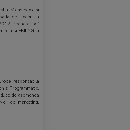
ral al Midasmedia si
ioada de inceput a
-2012. Redactor sef
omedia si EMI AG in
urope responsabila
rch si Programmatic.
conduce de asemenea
icii de marketing,