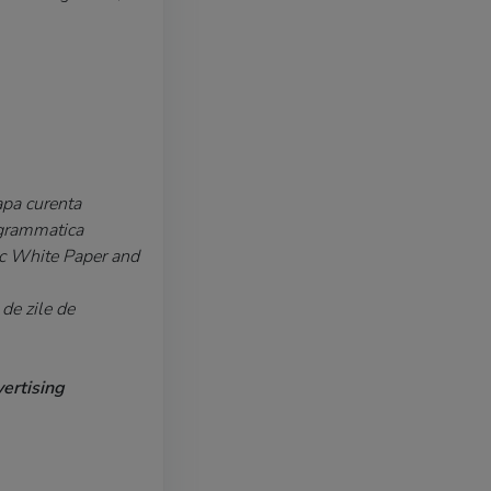
apa curenta
ogrammatica
c White Paper and
de zile de
vertising