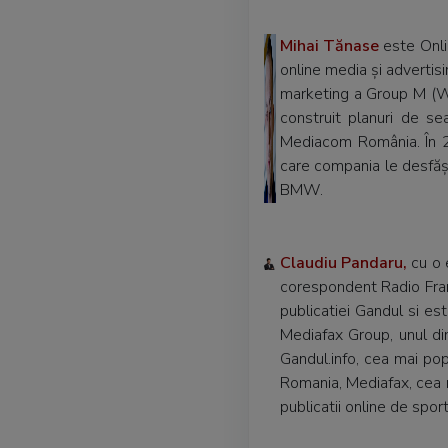
Mihai Tănase
este Onli
online media și advertisin
marketing a Group M (W
construit planuri de se
Mediacom România. În 2
care compania le desfăș
BMW.
Claudiu Pandaru,
cu o e
corespondent Radio Franc
publicatiei Gandul si est
Mediafax Group, unul d
Gandul.info, cea mai pop
Romania, Mediafax, cea m
publicatii online de spor