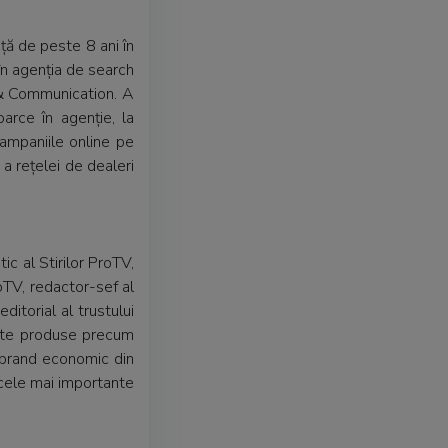
ă de peste 8 ani în
 în agenția de search
 & Communication. A
arce în agenție, la
ampaniile online pe
a rețelei de dealeri
ic al Stirilor ProTV,
oTV, redactor-sef al
ditorial al trustului
este produse precum
t brand economic din
 cele mai importante