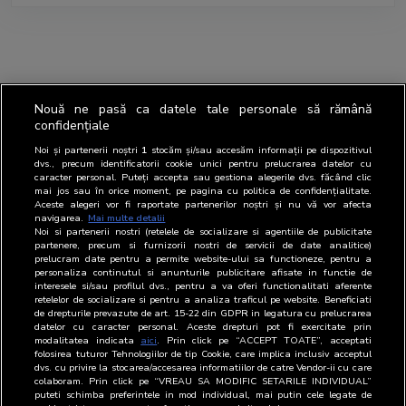
Nouă ne pasă ca datele tale personale să rămână
confidențiale
Noi și partenerii noștri
1
stocăm și/sau accesăm informații pe dispozitivul
dvs., precum identificatorii cookie unici pentru prelucrarea datelor cu
caracter personal. Puteți accepta sau gestiona alegerile dvs. făcând clic
mai jos sau în orice moment, pe pagina cu politica de confidențialitate.
Aceste alegeri vor fi raportate partenerilor noștri și nu vă vor afecta
navigarea.
Mai multe detalii
Noi si partenerii nostri (retelele de socializare si agentiile de publicitate
partenere, precum si furnizorii nostri de servicii de date analitice)
prelucram date pentru a permite website-ului sa functioneze, pentru a
personaliza continutul si anunturile publicitare afisate in functie de
interesele si/sau profilul dvs., pentru a va oferi functionalitati aferente
retelelor de socializare si pentru a analiza traficul pe website. Beneficiati
de drepturile prevazute de art. 15-22 din GDPR in legatura cu prelucrarea
datelor cu caracter personal. Aceste drepturi pot fi exercitate prin
modalitatea indicata
aici
. Prin click pe “ACCEPT TOATE”, acceptati
folosirea tuturor Tehnologiilor de tip Cookie, care implica inclusiv acceptul
dvs. cu privire la stocarea/accesarea informatiilor de catre Vendor-ii cu care
colaboram. Prin click pe “VREAU SA MODIFIC SETARILE INDIVIDUAL”
puteti schimba preferintele in mod individual, mai putin cele legate de