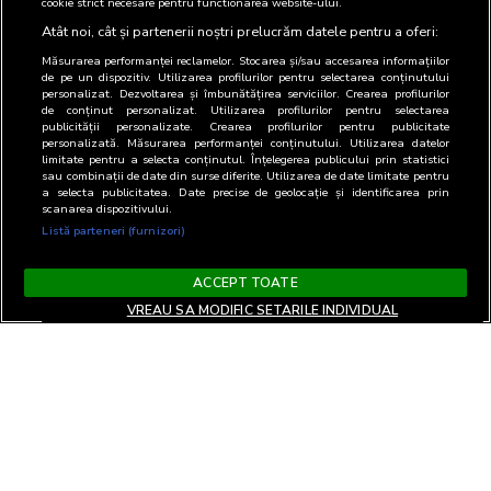
cookie strict necesare pentru functionarea website-ului.
Atât noi, cât și partenerii noștri prelucrăm datele pentru a oferi:
Măsurarea performanței reclamelor. Stocarea și/sau accesarea informațiilor
de pe un dispozitiv. Utilizarea profilurilor pentru selectarea conținutului
personalizat. Dezvoltarea și îmbunătățirea serviciilor. Crearea profilurilor
de conținut personalizat. Utilizarea profilurilor pentru selectarea
publicității personalizate. Crearea profilurilor pentru publicitate
personalizată. Măsurarea performanței conținutului. Utilizarea datelor
limitate pentru a selecta conținutul. Înțelegerea publicului prin statistici
sau combinații de date din surse diferite. Utilizarea de date limitate pentru
a selecta publicitatea. Date precise de geolocație și identificarea prin
scanarea dispozitivului.
Listă parteneri (furnizori)
ACCEPT TOATE
VREAU SA MODIFIC SETARILE INDIVIDUAL
Terms and Conditions
Privacy and cookies
Contact
Informare GDPR