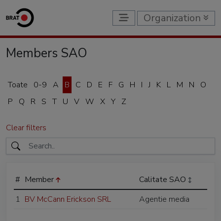
Organization
Members SAO
Toate
0-9
A
B
C
D
E
F
G
H
I
J
K
L
M
N
O
P
Q
R
S
T
U
V
W
X
Y
Z
Clear filters
#
Member
Calitate SAO
1
BV McCann Erickson SRL
Agentie media