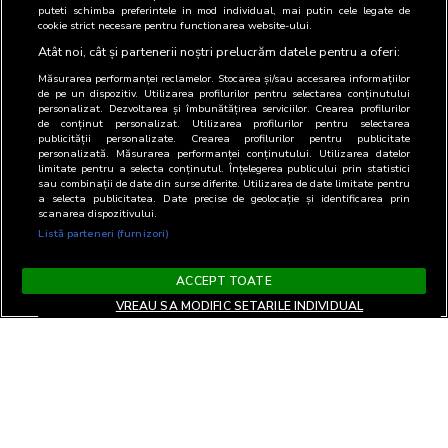
puteti schimba preferintele in mod individual, mai putin cele legate de
scrisă) și monitorizează investițiile în publicitate (presa scrisă, online,
cookie strict necesare pentru functionarea website-ului.
radio și outdoor).
Atât noi, cât și partenerii noștri prelucrăm datele pentru a oferi:
Măsurarea performanței reclamelor. Stocarea și/sau accesarea informațiilor
de pe un dispozitiv. Utilizarea profilurilor pentru selectarea conținutului
personalizat. Dezvoltarea și îmbunătățirea serviciilor. Crearea profilurilor
de conținut personalizat. Utilizarea profilurilor pentru selectarea
publicității personalizate. Crearea profilurilor pentru publicitate
personalizată. Măsurarea performanței conținutului. Utilizarea datelor
limitate pentru a selecta conținutul. Înțelegerea publicului prin statistici
sau combinații de date din surse diferite. Utilizarea de date limitate pentru
a selecta publicitatea. Date precise de geolocație și identificarea prin
scanarea dispozitivului.
Listă parteneri (furnizori)
ACCEPT TOATE
VREAU SA MODIFIC SETARILE INDIVIDUAL
Terms and Conditions
Privacy and cookies