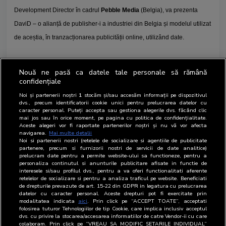
Development Director în cadrul
Pebble Media
(Belgia), va prezenta
DaviD – o alianță de publisher-i a industriei din Belgia și modelul utilizat
de aceștia, în tranzacționarea publicității online, utilizând date.
Dragoș Stanca
, președintele BRAT
, va dezbate împreună cu lideri ai
Nouă ne pasă ca datele tale personale să rămână
industriei locale de media, reprezentanți ai unor mari agenții de media și
confidențiale
clienți, provocările actuale ale industriei digitale. împreună cu
David
Noi și partenerii noștri
1
stocăm și/sau accesăm informații pe dispozitivul
dvs., precum identificatorii cookie unici pentru prelucrarea datelor cu
Gosen
, Chief Commercial Officer CXENSE și
Alex Chapko
, GM & VP
caracter personal. Puteți accepta sau gestiona alegerile dvs. făcând clic
Sales Piano
, participanții vor avea ocazia să afle beneficiile utilizării
mai jos sau în orice moment, pe pagina cu politica de confidențialitate.
Aceste alegeri vor fi raportate partenerilor noștri și nu vă vor afecta
unui DMP în publicitatea online, precum și soluțiile CXENSE și Piano
navigarea.
Mai multe detalii
Noi si partenerii nostri (retelele de socializare si agentiile de publicitate
dedicate industriei digitale.
partenere, precum si furnizorii nostri de servicii de date analitice)
prelucram date pentru a permite website-ului sa functioneze, pentru a
personaliza continutul si anunturile publicitare afisate in functie de
Evenimentul va avea loc în sala de teatru Apollo 111 (str. Ion Brezoianu
interesele si/sau profilul dvs., pentru a va oferi functionalitati aferente
retelelor de socializare si pentru a analiza traficul pe website. Beneficiati
23-25, corp B, București).
de drepturile prevazute de art. 15-22 din GDPR in legatura cu prelucrarea
datelor cu caracter personal. Aceste drepturi pot fi exercitate prin
modalitatea indicata
aici
. Prin click pe “ACCEPT TOATE”, acceptati
folosirea tuturor Tehnologiilor de tip Cookie, care implica inclusiv acceptul
BRAT
este organizația industriei de media din România
care măsoară
dvs. cu privire la stocarea/accesarea informatiilor de catre Vendor-ii cu care
audiența presei scrise și a mediului online, auditează tirajele (presa
colaboram. Prin click pe “VREAU SA MODIFIC SETARILE INDIVIDUAL”