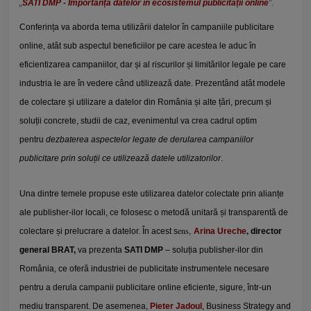
„
SATI DMP - Importanța datelor în ecosistemul publicității online
”.
Conferința va aborda tema utilizării datelor în campaniile publicitare
online, atât sub aspectul beneficiilor pe care acestea le aduc în
eficientizarea campaniilor, dar și al riscurilor și limitărilor legale pe care
industria le are în vedere când utilizează date. Prezentând atât modele
de colectare și utilizare a datelor din România și alte țări, precum și
soluții concrete, studii de caz, evenimentul va crea cadrul optim
pentru
dezbaterea aspectelor legate de derularea campaniilor
publicitare prin soluții ce utilizează datele utilizatorilor
.
Una dintre temele propuse este utilizarea datelor colectate prin alianțe
ale publisher-ilor locali, ce folosesc o metodă unitară și transparentă de
ens,
,
colectare și prelucrare a datelor. În acest s
Arina Ureche
director
general BRAT,
va prezenta
SATI DMP
– soluția publisher-ilor din
România, ce oferă industriei de publicitate instrumentele necesare
pentru a derula campanii publicitare online eficiente, sigure, într-un
mediu transparent. De asemenea,
Pieter Jadoul
, Business Strategy and