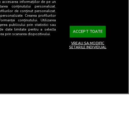
u accesarea informațiilor de pe un
tarea conținutului personalizat.
ofilurilor de conținut personalizat.
 personalizate. Crearea profilurilor
ormanței conținutului. Utilizarea
gerea publicului prin statistici sau
 de date limitate pentru a selecta
ACCEPT TOATE
rea prin scanarea dispozitivului.
VREAU SA MODIFIC
SETARILE INDIVIDUAL
26