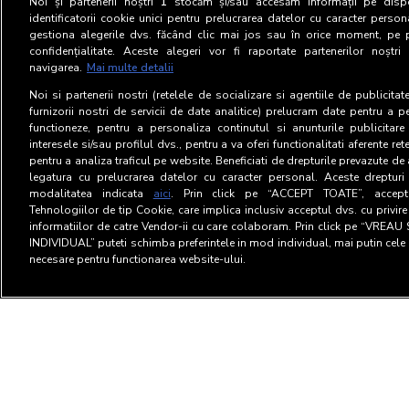
Noi și partenerii noștri
1
stocăm și/sau accesăm informații pe dispo
identificatorii cookie unici pentru prelucrarea datelor cu caracter person
gestiona alegerile dvs. făcând clic mai jos sau în orice moment, pe 
confidențialitate. Aceste alegeri vor fi raportate partenerilor noștr
navigarea.
Mai multe detalii
Noi si partenerii nostri (retelele de socializare si agentiile de publicita
furnizorii nostri de servicii de date analitice) prelucram date pentru a p
functioneze, pentru a personaliza continutul si anunturile publicitare
interesele si/sau profilul dvs., pentru a va oferi functionalitati aferente ret
pentru a analiza traficul pe website. Beneficiati de drepturile prevazute de
legatura cu prelucrarea datelor cu caracter personal. Aceste drepturi 
modalitatea indicata
aici
. Prin click pe “ACCEPT TOATE”, acceptat
Tehnologiilor de tip Cookie, care implica inclusiv acceptul dvs. cu privir
informatiilor de catre Vendor-ii cu care colaboram. Prin click pe “VRE
INDIVIDUAL” puteti schimba preferintele in mod individual, mai putin cele 
necesare pentru functionarea website-ului.
Terms and Conditions
Privac