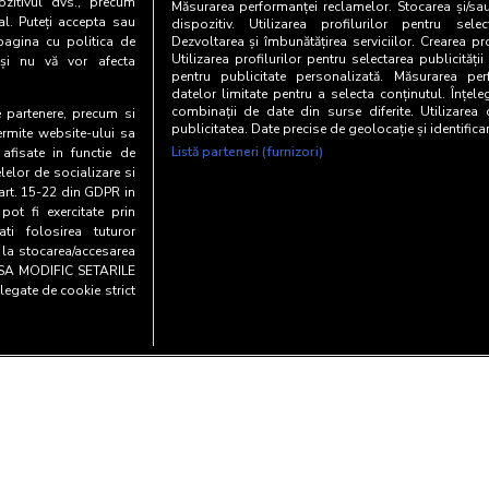
zitivul dvs., precum
Măsurarea performanței reclamelor. Stocarea și/sa
al. Puteți accepta sau
dispozitiv. Utilizarea profilurilor pentru selec
pagina cu politica de
Dezvoltarea și îmbunătățirea serviciilor. Crearea pr
Utilizarea profilurilor pentru selectarea publicității
i și nu vă vor afecta
pentru publicitate personalizată. Măsurarea perf
datelor limitate pentru a selecta conținutul. Înțele
combinații de date din surse diferite. Utilizarea
te partenere, precum si
publicitatea. Date precise de geolocație și identifica
ermite website-ului sa
Listă parteneri (furnizori)
 afisate in functie de
elelor de socializare si
 art. 15-22 din GDPR in
pot fi exercitate prin
i folosirea tuturor
e la stocarea/accesarea
AU SA MODIFIC SETARILE
legate de cookie strict
Copyright© 20
y and cookies