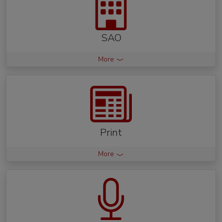
SAO
More
Print
More