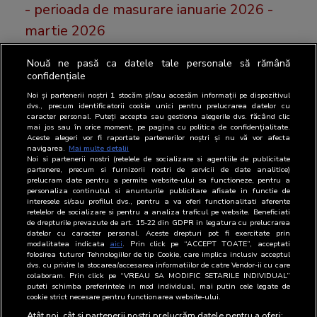
- perioada de masurare ianuarie 2026 -
martie 2026
Nouă ne pasă ca datele tale personale să rămână
Luni, 25 mai, BRAT a publicat cele mai recente
confidențiale
rezultatele SNA FOCUS.
Noi și partenerii noștri
1
stocăm și/sau accesăm informații pe dispozitivul
dvs., precum identificatorii cookie unici pentru prelucrarea datelor cu
caracter personal. Puteți accepta sau gestiona alegerile dvs. făcând clic
mai jos sau în orice moment, pe pagina cu politica de confidențialitate.
Aceste alegeri vor fi raportate partenerilor noștri și nu vă vor afecta
16 march 2026
navigarea.
Mai multe detalii
Noi si partenerii nostri (retelele de socializare si agentiile de publicitate
16 martie 2026, BRAT a publicat cele
partenere, precum si furnizorii nostri de servicii de date analitice)
prelucram date pentru a permite website-ului sa functioneze, pentru a
mai recente cifre de difuzare ale
personaliza continutul si anunturile publicitare afisate in functie de
interesele si/sau profilul dvs., pentru a va oferi functionalitati aferente
publicatiilor tiparite auditate de BRAT
retelelor de socializare si pentru a analiza traficul pe website. Beneficiati
de drepturile prevazute de art. 15-22 din GDPR in legatura cu prelucrarea
datelor cu caracter personal. Aceste drepturi pot fi exercitate prin
modalitatea indicata
aici
. Prin click pe “ACCEPT TOATE”, acceptati
folosirea tuturor Tehnologiilor de tip Cookie, care implica inclusiv acceptul
Astazi 16 martie, BRAT a publicat cele mai recente
dvs. cu privire la stocarea/accesarea informatiilor de catre Vendor-ii cu care
colaboram. Prin click pe “VREAU SA MODIFIC SETARILE INDIVIDUAL”
cifre de difuzare ale publicațiilor ti [...]
puteti schimba preferintele in mod individual, mai putin cele legate de
cookie strict necesare pentru functionarea website-ului.
Atât noi, cât și partenerii noștri prelucrăm datele pentru a oferi: